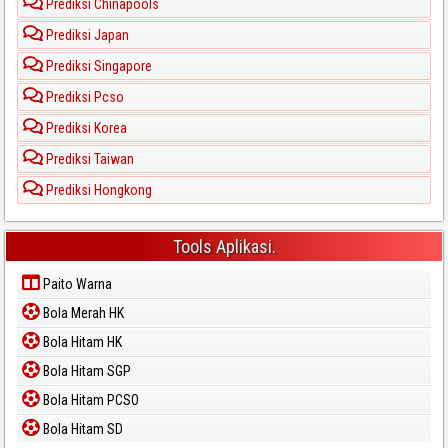
Prediksi Chinapools
Prediksi Japan
Prediksi Singapore
Prediksi Pcso
Prediksi Korea
Prediksi Taiwan
Prediksi Hongkong
Tools Aplikasi.
Paito Warna
Bola Merah HK
Bola Hitam HK
Bola Hitam SGP
Bola Hitam PCSO
Bola Hitam SD