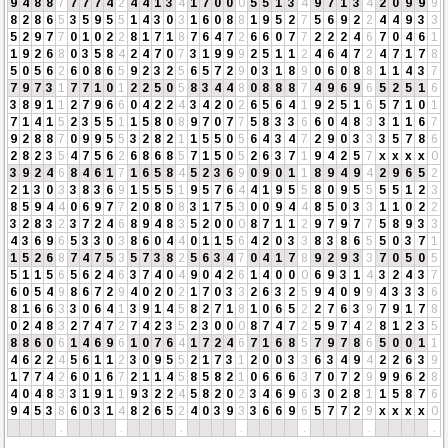
9
4
8
8
7
7
7
7
4
2
4
4
1
3
4
1
7
0
0
0
5
5
1
3
4
9
7
1
3
4
2
0
9
9
9
8
2
8
6
5
3
5
9
5
5
1
4
3
0
3
1
6
0
8
8
1
9
5
2
7
5
6
9
2
2
4
4
9
3
3
5
2
9
7
7
0
1
0
2
2
8
1
7
1
8
7
6
4
7
2
6
6
0
7
7
2
2
2
4
6
7
0
4
6
1
1
9
2
6
8
0
3
5
8
4
2
4
7
0
7
3
1
9
9
9
2
5
1
1
2
4
6
4
7
2
4
7
1
7
8
5
0
5
6
2
6
0
8
6
5
9
2
3
2
5
6
5
7
2
9
0
3
1
8
9
0
6
0
8
8
1
1
4
3
7
7
9
7
3
1
7
7
1
0
1
2
2
5
0
5
8
3
4
4
8
0
8
8
8
7
4
9
6
9
6
5
2
5
1
6
3
8
9
1
1
2
7
9
6
6
0
4
2
2
4
3
4
2
0
2
6
5
6
4
1
9
2
5
1
6
5
7
1
0
1
7
1
4
1
5
2
3
5
5
1
1
5
8
0
8
9
7
0
7
7
5
8
3
3
6
6
0
4
8
3
3
1
1
6
7
9
2
8
8
7
0
9
9
5
5
3
2
8
2
1
1
5
5
0
5
6
4
3
4
7
2
9
0
3
3
3
5
7
8
6
2
8
2
3
5
4
7
5
6
2
6
8
6
8
5
7
1
5
0
5
2
6
3
7
1
9
4
2
5
7
x
x
x
x
0
3
9
2
4
6
8
4
6
1
7
1
6
5
8
4
5
2
3
6
9
0
9
0
1
1
8
9
4
9
4
2
9
6
5
2
2
1
3
0
3
3
8
3
6
9
1
5
5
5
1
9
5
7
6
4
4
1
9
5
5
8
0
9
5
5
5
5
1
2
3
8
5
9
4
4
0
6
9
7
7
2
0
8
0
8
3
1
7
5
3
0
0
9
4
4
8
5
0
3
3
1
1
0
2
2
3
2
8
3
2
3
7
2
4
6
8
9
4
8
3
5
2
0
0
0
8
7
1
1
2
9
7
9
7
7
5
8
9
3
3
4
3
6
9
6
5
3
3
0
3
8
6
0
4
4
0
1
1
5
6
4
2
0
3
3
8
3
8
6
5
5
0
3
7
1
1
5
2
6
8
7
4
7
5
3
5
7
3
8
2
5
6
3
4
7
0
4
1
7
8
9
2
9
3
3
7
0
5
0
5
5
1
1
5
6
5
6
2
4
6
3
7
4
0
4
9
0
4
2
6
1
4
0
0
0
6
9
3
1
4
3
2
4
3
7
6
0
5
4
9
8
6
7
2
9
4
0
2
0
2
1
7
0
3
3
2
6
3
2
5
9
4
0
9
9
4
3
3
3
6
8
1
6
6
3
3
0
6
4
1
3
9
1
4
5
8
2
7
1
8
1
0
6
5
2
2
7
6
3
9
7
9
1
7
8
0
2
4
8
3
2
7
4
7
2
7
4
2
3
5
2
3
0
0
0
8
7
4
7
2
5
9
7
4
2
8
1
2
3
5
8
8
6
0
6
1
4
6
9
6
1
0
7
6
4
1
7
2
4
6
7
1
6
8
5
7
9
7
8
6
5
0
0
1
1
4
6
2
2
4
5
6
1
1
2
3
0
9
5
5
2
1
7
3
1
2
0
0
3
3
6
3
4
9
4
2
2
6
3
9
1
7
7
4
2
6
0
1
6
7
2
1
1
4
5
8
5
8
2
1
0
6
6
6
3
7
0
7
2
9
9
9
6
2
8
4
0
4
8
3
3
1
9
1
1
9
3
2
2
4
5
8
2
0
2
3
4
6
9
6
3
0
2
8
1
1
5
8
7
6
9
4
5
3
8
6
0
3
1
4
8
2
6
5
2
4
0
3
9
3
3
6
6
9
6
5
7
7
2
9
x
x
x
x
0
.
.
.
.
.
.
.