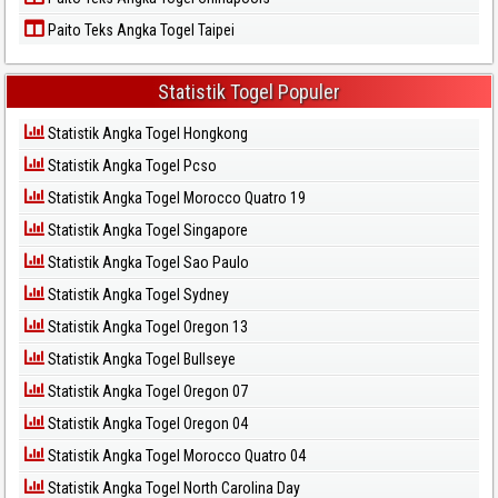
Paito Teks Angka Togel Taipei
Statistik Togel Populer
Statistik Angka Togel Hongkong
Statistik Angka Togel Pcso
Statistik Angka Togel Morocco Quatro 19
Statistik Angka Togel Singapore
Statistik Angka Togel Sao Paulo
Statistik Angka Togel Sydney
Statistik Angka Togel Oregon 13
Statistik Angka Togel Bullseye
Statistik Angka Togel Oregon 07
Statistik Angka Togel Oregon 04
Statistik Angka Togel Morocco Quatro 04
Statistik Angka Togel North Carolina Day