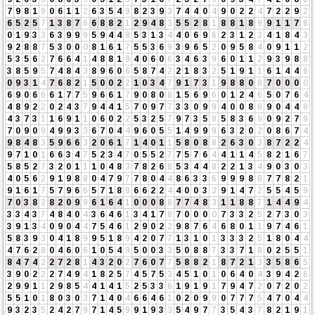
7
9
8
1
9
0
6
1
1
2
6
3
5
4
9
8
2
3
9
3
7
4
4
0
4
9
0
2
2
4
7
2
2
9
2
6
5
2
5
7
1
3
8
7
6
6
8
8
2
1
2
9
4
8
3
5
5
2
8
1
8
8
1
8
9
9
1
1
7
8
0
1
9
3
3
6
3
9
9
9
5
9
4
4
8
5
3
1
3
4
4
0
6
9
6
2
3
1
2
3
4
1
8
4
3
9
2
8
8
7
5
3
0
0
0
8
1
6
1
7
5
5
3
6
9
3
9
6
5
2
0
9
5
8
4
0
9
1
1
2
5
3
5
6
2
7
6
6
4
1
4
8
8
1
9
4
0
6
0
6
3
4
6
3
9
6
0
1
1
2
9
3
9
8
8
3
8
5
9
5
7
4
8
4
3
8
9
6
0
6
5
8
7
4
2
2
1
8
3
2
5
1
9
1
1
6
1
4
4
8
0
9
3
1
4
7
6
8
2
1
5
0
0
2
2
1
0
3
4
7
9
1
7
3
1
9
8
8
0
8
7
0
0
0
0
6
9
0
6
6
6
1
7
7
5
9
6
6
1
7
9
0
8
0
8
1
5
6
9
6
0
1
2
4
6
5
0
7
6
4
4
8
9
2
2
0
2
4
3
7
9
4
4
1
5
7
0
9
7
7
3
3
0
9
9
4
0
0
8
8
9
0
4
4
8
4
3
7
3
1
1
6
9
1
1
0
6
0
2
2
5
3
2
5
7
9
7
3
5
8
5
8
3
6
9
0
9
2
7
9
7
0
9
0
9
4
9
9
3
3
6
7
0
4
4
9
6
0
5
5
1
4
9
9
9
6
3
2
0
2
0
8
6
7
4
9
8
4
8
3
5
9
6
6
3
2
0
6
1
7
1
4
0
1
1
5
8
0
8
8
2
6
3
0
3
8
7
2
2
4
9
7
1
0
1
6
6
3
4
7
5
2
3
4
7
0
5
5
2
7
7
5
7
6
4
4
1
1
4
5
8
2
1
6
7
5
8
5
2
7
3
2
0
1
1
1
0
4
8
3
7
8
2
6
8
5
3
4
4
8
2
2
1
3
4
9
0
3
0
3
4
0
5
6
2
9
1
9
8
8
0
4
7
9
7
7
8
0
4
4
8
6
3
3
6
9
9
9
8
8
7
7
8
2
1
9
1
6
1
7
5
7
9
6
6
5
7
1
8
9
6
6
2
2
4
4
0
0
3
3
9
1
4
7
2
5
5
4
5
9
7
0
3
8
2
8
2
0
9
9
6
1
6
4
1
0
0
0
8
8
7
7
4
8
3
1
1
8
8
7
1
4
4
9
4
3
3
4
3
7
4
8
4
0
4
3
6
4
6
1
3
4
1
7
8
7
0
0
0
0
7
3
3
2
5
2
7
3
0
3
3
9
1
3
4
0
9
0
4
4
7
5
4
6
1
2
9
0
2
2
9
8
7
6
4
6
8
0
1
1
9
7
4
6
1
5
8
3
9
3
0
4
1
8
9
9
5
1
8
9
4
2
0
7
7
1
3
1
0
1
3
3
3
2
5
1
8
0
4
4
4
7
6
2
8
0
4
6
0
6
1
0
5
4
9
5
0
0
3
3
5
0
8
8
7
3
3
7
1
8
0
2
5
5
1
8
4
7
4
2
2
7
2
8
1
4
3
2
0
2
7
6
0
7
7
5
8
8
2
1
8
7
2
1
3
3
5
8
6
5
3
9
0
2
2
2
7
4
9
4
1
8
2
5
7
4
5
7
5
3
4
5
1
0
1
0
6
4
0
4
3
9
4
2
6
2
9
9
1
1
2
9
8
5
4
4
1
4
1
5
2
5
3
3
6
1
9
1
9
1
7
9
4
7
2
0
7
2
0
2
5
5
1
0
1
8
0
3
0
3
7
1
4
0
4
6
6
4
6
1
0
2
0
9
9
0
7
7
7
5
4
7
0
4
4
9
3
2
3
5
2
4
2
7
9
7
1
4
5
9
9
1
9
3
3
5
4
9
7
7
3
5
4
3
7
8
2
1
9
1