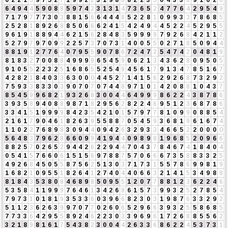
6
4
9
4
4
5
9
0
8
8
5
9
7
4
2
3
1
3
1
4
7
3
6
5
2
4
7
7
6
4
2
9
5
4
9
7
1
7
9
7
7
7
3
0
3
8
8
1
5
6
6
4
4
4
8
5
2
2
8
1
0
9
9
3
3
7
8
6
8
5
2
5
2
8
1
8
9
2
6
8
8
5
0
6
6
6
2
4
1
5
4
2
4
9
4
4
5
2
2
4
5
2
9
5
5
9
6
1
9
1
8
8
9
4
4
6
2
1
5
6
2
8
4
8
3
5
9
9
9
9
7
9
2
6
8
4
2
1
1
2
5
2
7
9
7
9
7
0
9
9
2
2
5
7
3
7
0
7
3
1
4
0
0
5
5
0
2
7
1
8
5
0
9
4
4
8
8
1
9
1
2
7
7
6
4
0
7
9
5
5
9
0
7
8
6
7
2
4
7
2
5
4
7
4
2
0
4
8
1
9
8
1
8
3
2
7
0
0
8
8
4
9
9
9
9
6
5
4
5
9
0
6
2
1
3
4
3
6
2
8
0
9
5
0
5
9
1
0
5
5
2
2
3
2
5
1
6
8
6
5
5
2
5
4
9
4
5
6
1
7
9
1
3
4
7
8
5
1
6
7
4
2
8
2
1
8
4
0
3
3
6
3
0
0
0
4
4
5
2
7
1
4
1
5
6
2
9
2
6
8
7
3
2
9
2
7
5
9
3
3
8
3
3
0
3
9
0
7
0
7
0
7
4
4
8
9
7
1
0
1
4
2
0
8
8
1
0
4
3
7
8
5
4
5
9
9
6
8
2
1
9
3
2
6
8
3
0
0
4
4
6
4
9
9
9
8
6
2
2
4
3
8
7
8
6
3
9
3
5
8
9
4
0
8
8
9
8
7
1
8
2
9
5
6
2
8
2
2
4
6
9
5
1
2
3
6
8
7
8
6
3
3
4
1
5
1
9
9
9
9
8
4
2
3
5
4
2
1
0
1
5
7
9
7
7
8
1
0
9
9
0
8
8
5
4
2
1
6
1
7
9
0
4
6
1
8
2
6
3
9
5
5
8
8
7
0
5
4
5
9
3
6
8
1
9
6
1
6
7
4
1
1
0
2
2
7
6
8
9
8
3
0
9
4
4
0
9
4
2
6
3
2
9
3
3
4
6
6
5
2
2
0
0
0
0
5
6
4
8
3
7
9
6
2
8
6
6
0
9
9
4
1
9
4
4
0
9
8
9
8
1
9
6
8
5
2
0
9
6
6
8
8
2
5
7
0
2
6
5
2
9
4
4
2
6
2
2
9
4
4
7
0
4
3
7
8
4
6
7
4
1
8
4
0
4
0
5
4
1
5
7
6
6
0
6
1
5
1
5
6
9
7
8
8
7
5
7
0
6
6
6
7
3
5
8
8
3
3
2
5
4
9
2
6
8
4
5
0
5
5
8
7
5
6
2
5
1
3
0
3
7
1
7
3
1
5
5
7
8
6
9
9
8
1
9
1
6
8
2
1
0
9
5
5
1
8
2
6
4
1
2
7
4
0
4
4
0
6
6
3
2
1
4
1
5
3
4
9
8
8
8
1
8
4
3
5
3
8
0
8
4
6
8
9
8
5
0
9
5
5
1
2
0
7
7
8
8
1
2
3
6
2
2
4
6
5
3
5
8
4
1
1
9
9
9
7
6
4
6
1
3
4
2
6
8
6
1
5
7
3
9
9
3
2
5
2
7
8
5
4
7
9
7
3
1
0
1
8
1
9
3
5
3
3
6
0
3
9
6
6
8
2
3
0
3
1
9
8
7
6
3
3
2
9
2
5
1
1
2
3
6
2
6
3
9
9
7
0
7
7
0
2
6
0
6
5
2
9
6
6
3
9
3
2
5
5
8
6
8
5
7
7
3
3
6
4
2
9
5
5
8
9
2
4
6
2
2
3
0
3
3
9
6
9
6
1
7
2
6
8
8
5
5
6
2
3
2
1
8
9
8
1
6
1
7
5
4
3
8
2
3
0
0
4
4
2
6
3
3
6
8
6
2
2
4
5
3
7
3
1