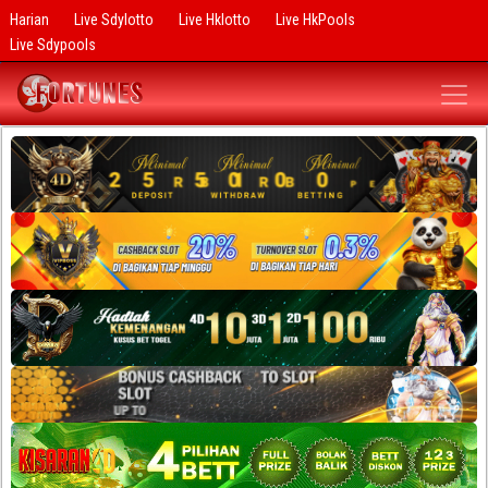
Harian
Live Sdylotto
Live Hklotto
Live HkPools
Live Sdypools