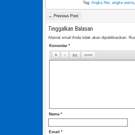
Tag:
Angka Net
,
angka warna
← Previous Post
Tinggalkan Balasan
Alamat email Anda tidak akan dipublikasikan.
Rua
Komentar
*
Nama
*
Email
*