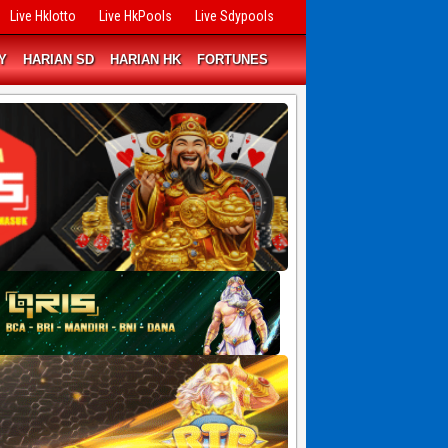
Live Hklotto
Live HkPools
Live Sdypools
Y
HARIAN SD
HARIAN HK
FORTUNES