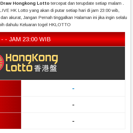
e Draw Hongkong Lotto
tercepat dan terupdate setiap malam .
VE HK Lotto yang akan di putar setiap hari di jam 23:00 wib,
an akurat, Jangan Pernah tinggalkan Halaman ini jika ingin selalu
bih dahulu Keluaran togel HKLOTTO
- - - JAM 23:00 WIB
-
-
-