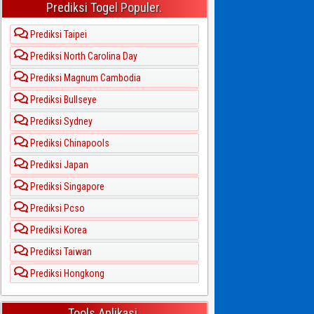
Prediksi Togel Populer.
Prediksi Taipei
Prediksi North Carolina Day
Prediksi Magnum Cambodia
Prediksi Bullseye
Prediksi Sydney
Prediksi Chinapools
Prediksi Japan
Prediksi Singapore
Prediksi Pcso
Prediksi Korea
Prediksi Taiwan
Prediksi Hongkong
Tools Aplikasi.