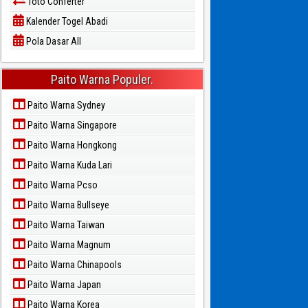
Toto Conferter
Kalender Togel Abadi
Pola Dasar All
Paito Warna Populer.
Paito Warna Sydney
Paito Warna Singapore
Paito Warna Hongkong
Paito Warna Kuda Lari
Paito Warna Pcso
Paito Warna Bullseye
Paito Warna Taiwan
Paito Warna Magnum
Paito Warna Chinapools
Paito Warna Japan
Paito Warna Korea