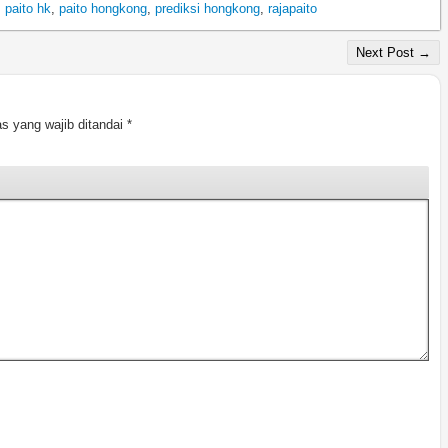
,
paito hk
,
paito hongkong
,
prediksi hongkong
,
rajapaito
Next Post →
s yang wajib ditandai
*