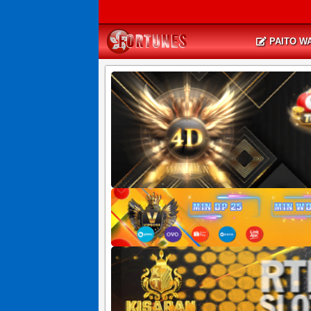
PAITO W