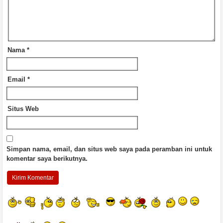
Nama
*
Email
*
Situs Web
Simpan nama, email, dan situs web saya pada peramban ini untuk
komentar saya berikutnya.