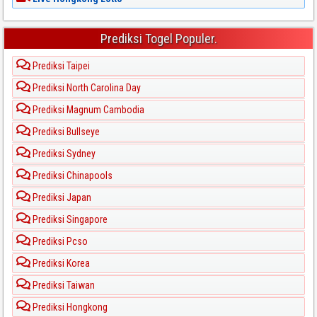
Prediksi Togel Populer.
Prediksi Taipei
Prediksi North Carolina Day
Prediksi Magnum Cambodia
Prediksi Bullseye
Prediksi Sydney
Prediksi Chinapools
Prediksi Japan
Prediksi Singapore
Prediksi Pcso
Prediksi Korea
Prediksi Taiwan
Prediksi Hongkong