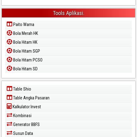
Tools Aplikasi.
Paito Warna
Bola Merah HK
Bola Hitam HK
Bola Hitam SGP
Bola Hitam PCSO
Bola Hitam SD
Table Shio
Table Angka Pasaran
Kalkulator Invest
Kombinasi
Generator BBFS
Susun Data