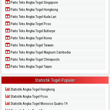
Paito Teks Angka Togel Singapore
Paito Teks Angka Togel Hongkong
Paito Teks Angka Togel Kuda Lari
Paito Teks Angka Togel Pcso
Paito Teks Angka Togel Bullseye
Paito Teks Angka Togel Korea
Paito Teks Angka Togel Taiwan
Paito Teks Angka Togel Magnum Cambodia
Paito Teks Angka Togel Chinapools
Paito Teks Angka Togel Taipei
Statistik Togel Populer
Statistik Angka Togel Hongkong
Statistik Angka Togel Pcso
Statistik Angka Togel Morocco Quatro 19