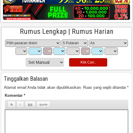
Rumus Lengkap | Rumus Harian
Klik Cari..
Tinggalkan Balasan
Alamat email Anda tidak akan dipublikasikan.
Ruas yang wajib ditandai
*
Komentar
*