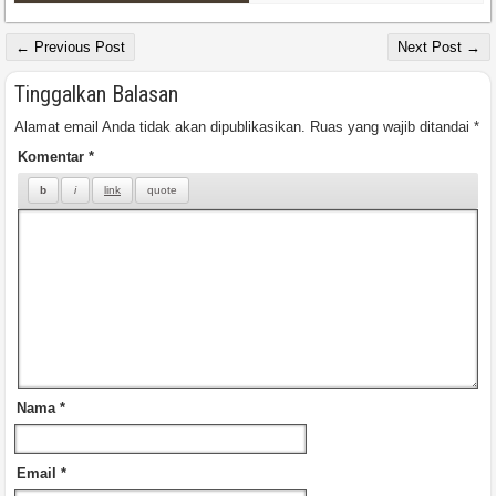
← Previous Post
Next Post →
Tinggalkan Balasan
Alamat email Anda tidak akan dipublikasikan.
Ruas yang wajib ditandai
*
Komentar
*
Nama
*
Email
*