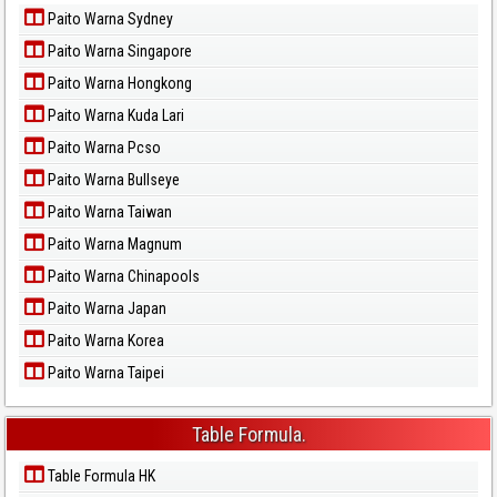
Paito Warna Sydney
Paito Warna Singapore
Paito Warna Hongkong
Paito Warna Kuda Lari
Paito Warna Pcso
Paito Warna Bullseye
Paito Warna Taiwan
Paito Warna Magnum
Paito Warna Chinapools
Paito Warna Japan
Paito Warna Korea
Paito Warna Taipei
Table Formula.
Table Formula HK