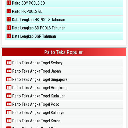
Paito SDY POOLS 6D
Paito HK POOLS 6D
Data Lengkap HK POOLS Tahunan
Data Lengkap SD POOLS Tahunan
Data Lengkap SGP Tahunan
Paito Teks Populer.
Paito Teks Angka Togel Sydney
Paito Teks Angka Togel Japan
Paito Teks Angka Togel Singapore
Paito Teks Angka Togel Hongkong
Paito Teks Angka Togel Kuda Lari
Paito Teks Angka Togel Pcso
Paito Teks Angka Togel Bullseye
Paito Teks Angka Togel Korea