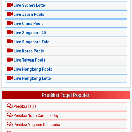
Live Sydney Lotto
Live Japan Pools
Live China Pools
Live Singapore 4D
Live Singapore Toto
Live Korea Pools
Live Taiwan Pools
Live Hongkong Pools
Live Hongkong Lotto
Prediksi Togel Populer.
Prediksi Taipei
Prediksi North Carolina Day
Prediksi Magnum Cambodia