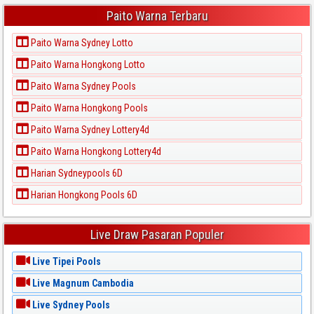
Paito Warna Terbaru
Paito Warna Sydney Lotto
Paito Warna Hongkong Lotto
Paito Warna Sydney Pools
Paito Warna Hongkong Pools
Paito Warna Sydney Lottery4d
Paito Warna Hongkong Lottery4d
Harian Sydneypools 6D
Harian Hongkong Pools 6D
Live Draw Pasaran Populer
Live Tipei Pools
Live Magnum Cambodia
Live Sydney Pools