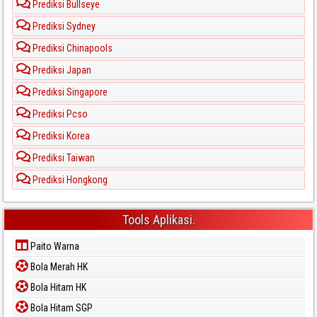
Prediksi Bullseye
Prediksi Sydney
Prediksi Chinapools
Prediksi Japan
Prediksi Singapore
Prediksi Pcso
Prediksi Korea
Prediksi Taiwan
Prediksi Hongkong
Tools Aplikasi.
Paito Warna
Bola Merah HK
Bola Hitam HK
Bola Hitam SGP