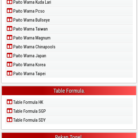
Paito Warna Kuda Lari
Paito Warna Pcso
Paito Warna Bullseye
Paito Warna Taiwan
Paito Warna Magnum
Paito Warna Chinapools
Paito Warna Japan
Paito Warna Korea
Paito Warna Taipei
Table Formula.
Table Formula HK
Table Formula SGP
Table Formula SDY
Rekap Togel.