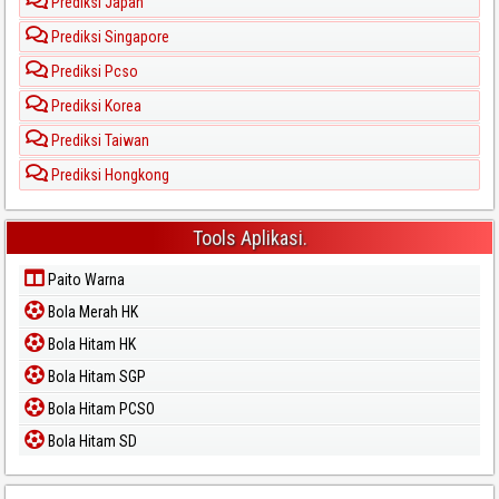
Prediksi Japan
Prediksi Singapore
Prediksi Pcso
Prediksi Korea
Prediksi Taiwan
Prediksi Hongkong
Tools Aplikasi.
Paito Warna
Bola Merah HK
Bola Hitam HK
Bola Hitam SGP
Bola Hitam PCSO
Bola Hitam SD