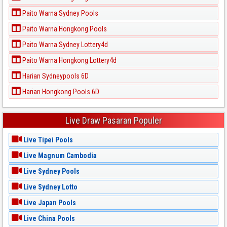
Paito Warna Sydney Pools
Paito Warna Hongkong Pools
Paito Warna Sydney Lottery4d
Paito Warna Hongkong Lottery4d
Harian Sydneypools 6D
Harian Hongkong Pools 6D
Live Draw Pasaran Populer
Live Tipei Pools
Live Magnum Cambodia
Live Sydney Pools
Live Sydney Lotto
Live Japan Pools
Live China Pools