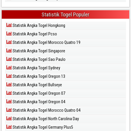
Statistik Togel Populer
Statistik Angka Togel Hongkong
Statistik Angka Togel Pcso
Statistik Angka Togel Morocco Quatro 19
Statistik Angka Togel Singapore
Statistik Angka Togel Sao Paulo
Statistik Angka Togel Sydney
Statistik Angka Togel Oregon 13
Statistik Angka Togel Bullseye
Statistik Angka Togel Oregon 07
Statistik Angka Togel Oregon 04
Statistik Angka Togel Morocco Quatro 04
Statistik Angka Togel North Carolina Day
Statistik Angka Togel Germany Plus5