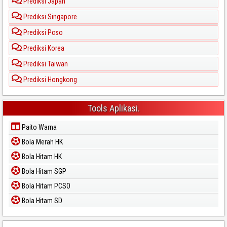
Prediksi Japan
Prediksi Singapore
Prediksi Pcso
Prediksi Korea
Prediksi Taiwan
Prediksi Hongkong
Tools Aplikasi.
Paito Warna
Bola Merah HK
Bola Hitam HK
Bola Hitam SGP
Bola Hitam PCSO
Bola Hitam SD