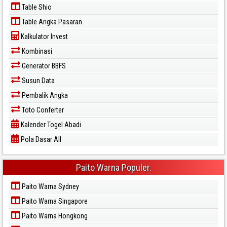
Table Shio
Table Angka Pasaran
Kalkulator Invest
Kombinasi
Generator BBFS
Susun Data
Pembalik Angka
Toto Conferter
Kalender Togel Abadi
Pola Dasar All
Paito Warna Populer.
Paito Warna Sydney
Paito Warna Singapore
Paito Warna Hongkong