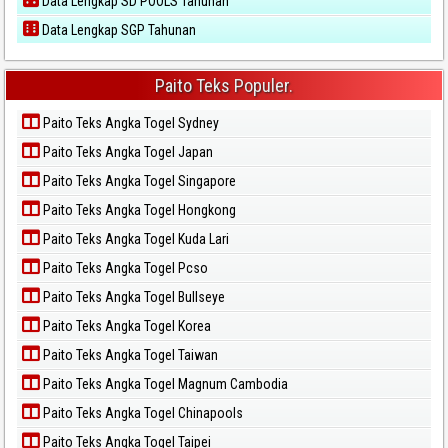
Data Lengkap SD POOLS Tahunan
Data Lengkap SGP Tahunan
Paito Teks Populer.
Paito Teks Angka Togel Sydney
Paito Teks Angka Togel Japan
Paito Teks Angka Togel Singapore
Paito Teks Angka Togel Hongkong
Paito Teks Angka Togel Kuda Lari
Paito Teks Angka Togel Pcso
Paito Teks Angka Togel Bullseye
Paito Teks Angka Togel Korea
Paito Teks Angka Togel Taiwan
Paito Teks Angka Togel Magnum Cambodia
Paito Teks Angka Togel Chinapools
Paito Teks Angka Togel Taipei