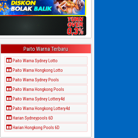
Paito Warna Terbaru
Paito Warna Sydney Lotto
Paito Warna Hongkong Lotto
Paito Warna Sydney Pools
Paito Warna Hongkong Pools
Paito Warna Sydney Lottery4d
Paito Warna Hongkong Lottery4d
Harian Sydneypools 6D
Harian Hongkong Pools 6D