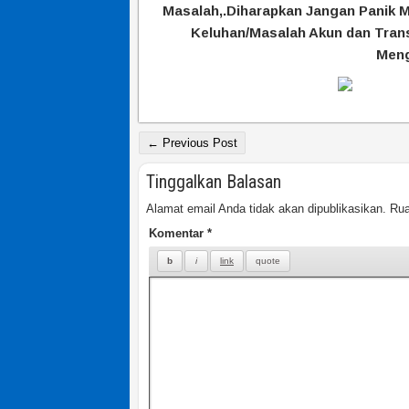
Masalah,.Diharapkan Jangan Panik 
Keluhan/Masalah Akun dan Trans
Meng
← Previous Post
Tinggalkan Balasan
Alamat email Anda tidak akan dipublikasikan.
Rua
Komentar
*