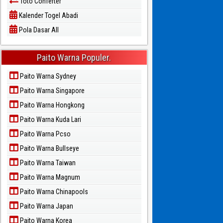
Toto Conferter
Kalender Togel Abadi
Pola Dasar All
Paito Warna Populer.
Paito Warna Sydney
Paito Warna Singapore
Paito Warna Hongkong
Paito Warna Kuda Lari
Paito Warna Pcso
Paito Warna Bullseye
Paito Warna Taiwan
Paito Warna Magnum
Paito Warna Chinapools
Paito Warna Japan
Paito Warna Korea