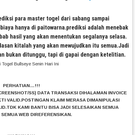
diksi para master togel dari sabang sampai
biaya hanya di paitowarna.prediksi adalah menebak
ebab hasil yang akan menentukan segalanya selasa.
asan kitalah yang akan mewujudkan itu semua.Jadi
 bukan ditunggu, tapi di gapai dengan ketelitian.
i Togel Bullseye Senin Hari Ini
PERHATIAN…!!!
CREENSHOT/SS) DATA TRANSAKSI DIHALAMAN INVOICE
I VALID.POSTINGAN KLAIM MERASA DIMANIPULASI
ID.TDK KAMI BANTU BISA JADI SELESAIKAN SEMUA
 SEMUA WEB DIREFERENSIKAN.