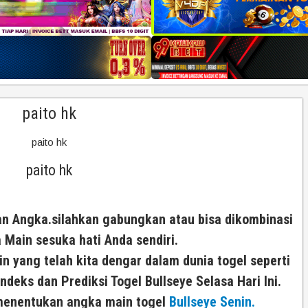
paito hk
paito hk
paito hk
 Angka.silahkan gabungkan atau bisa dikombinasi
Main sesuka hati Anda sendiri.
yang telah kita dengar dalam dunia togel seperti
indeks dan Prediksi Togel Bullseye Selasa Hari Ini.
menentukan angka main togel
Bullseye Senin.