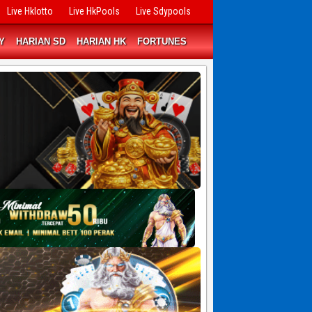
Live Hklotto
Live HkPools
Live Sdypools
Y
HARIAN SD
HARIAN HK
FORTUNES