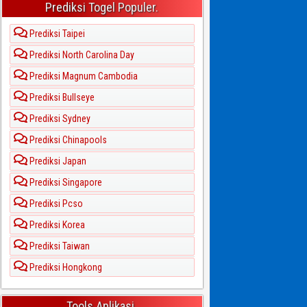
Prediksi Togel Populer.
Prediksi Taipei
Prediksi North Carolina Day
Prediksi Magnum Cambodia
Prediksi Bullseye
Prediksi Sydney
Prediksi Chinapools
Prediksi Japan
Prediksi Singapore
Prediksi Pcso
Prediksi Korea
Prediksi Taiwan
Prediksi Hongkong
Tools Aplikasi.