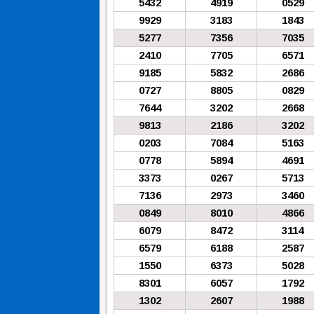
5432
4919
0529
9929
3183
1843
5277
7356
7035
2410
7705
6571
9185
5832
2686
0727
8805
0829
7644
3202
2668
9813
2186
3202
0203
7084
5163
0778
5894
4691
3373
0267
5713
7136
2973
3460
0849
8010
4866
6079
8472
3114
6579
6188
2587
1550
6373
5028
8301
6057
1792
1302
2607
1988