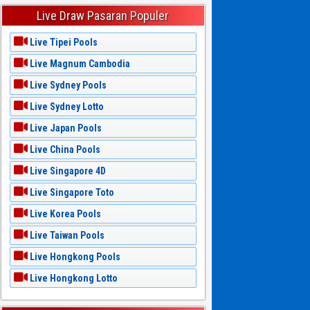
Live Draw Pasaran Populer
Live Tipei Pools
Live Magnum Cambodia
Live Sydney Pools
Live Sydney Lotto
Live Japan Pools
Live China Pools
Live Singapore 4D
Live Singapore Toto
Live Korea Pools
Live Taiwan Pools
Live Hongkong Pools
Live Hongkong Lotto