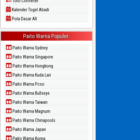
Toto Conferter
Kalender Togel Abadi
Pola Dasar All
Paito Warna Populer.
Paito Warna Sydney
Paito Warna Singapore
Paito Warna Hongkong
Paito Warna Kuda Lari
Paito Warna Pcso
Paito Warna Bullseye
Paito Warna Taiwan
Paito Warna Magnum
Paito Warna Chinapools
Paito Warna Japan
Paito Warna Korea