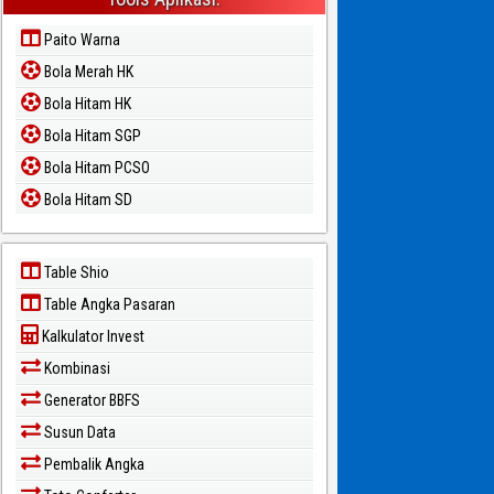
Paito Warna
Bola Merah HK
Bola Hitam HK
Bola Hitam SGP
Bola Hitam PCSO
Bola Hitam SD
Table Shio
Table Angka Pasaran
Kalkulator Invest
Kombinasi
Generator BBFS
Susun Data
Pembalik Angka