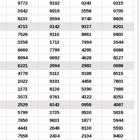
9772
9102
0243
0215
3942
6919
3558
0705
6333
0594
9740
8605
4713
0142
9337
8201
7526
9110
8861
6903
3358
1713
7994
3044
6669
7799
4295
6088
8994
0692
4628
8327
6221
2094
2983
0686
4778
5113
9188
6515
1022
9101
4458
7801
1373
8136
5390
7988
3073
0761
4322
8353
2529
6343
0958
4087
5799
3735
9530
5038
7650
9633
1877
5944
4441
2646
8130
5593
7558
2434
2104
8402