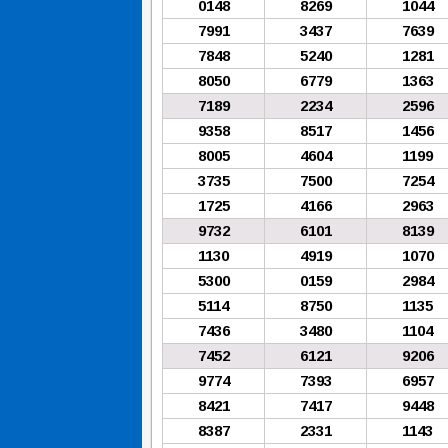
0148
8269
1044
7991
3437
7639
7848
5240
1281
8050
6779
1363
7189
2234
2596
9358
8517
1456
8005
4604
1199
3735
7500
7254
1725
4166
2963
9732
6101
8139
1130
4919
1070
5300
0159
2984
5114
8750
1135
7436
3480
1104
7452
6121
9206
9774
7393
6957
8421
7417
9448
8387
2331
1143