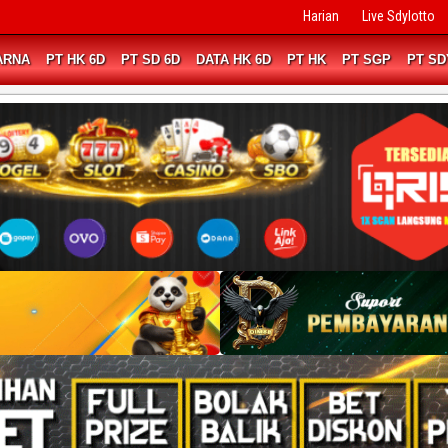
Harian
Live Sdylotto
ARNA
PT HK 6D
PT SD 6D
DATA HK 6D
PT HK
PT SGP
PT SD