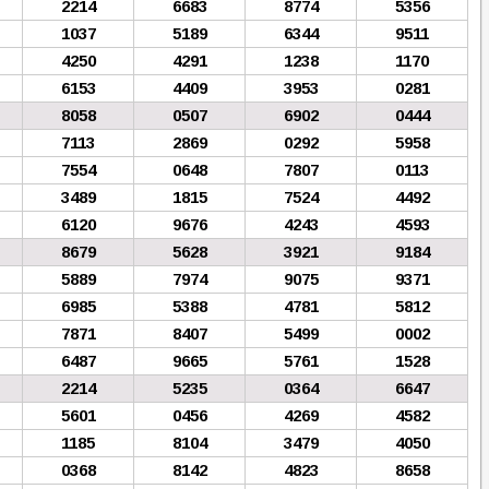
2214
6683
8774
5356
1037
5189
6344
9511
4250
4291
1238
1170
6153
4409
3953
0281
8058
0507
6902
0444
7113
2869
0292
5958
7554
0648
7807
0113
3489
1815
7524
4492
6120
9676
4243
4593
8679
5628
3921
9184
5889
7974
9075
9371
6985
5388
4781
5812
7871
8407
5499
0002
6487
9665
5761
1528
2214
5235
0364
6647
5601
0456
4269
4582
1185
8104
3479
4050
0368
8142
4823
8658