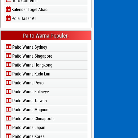
Toto Conferter
Kalender Togel Abadi
Pola Dasar All
Paito Warna Populer.
Paito Warna Sydney
Paito Warna Singapore
Paito Warna Hongkong
Paito Warna Kuda Lari
Paito Warna Pcso
Paito Warna Bullseye
Paito Warna Taiwan
Paito Warna Magnum
Paito Warna Chinapools
Paito Warna Japan
Paito Warna Korea