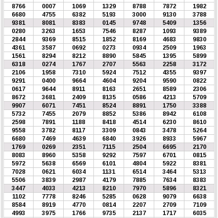
8766
0007
1069
1329
8788
7872
1982
6680
4755
6382
5193
3000
9130
3788
9381
8081
8383
0145
9748
5409
1356
0280
3263
1653
7546
8287
1093
9389
2844
9369
8515
1852
8169
4683
9830
4361
3587
0692
0273
0934
2509
1963
1561
8294
8212
8890
5845
1395
5899
6318
0274
1767
2707
5563
2258
3172
2106
1958
7310
5924
7512
4355
9397
9291
0400
9664
4604
9204
9590
0822
0617
9644
8911
8163
2651
8589
2306
8672
3681
2409
8135
0586
4213
5709
9907
6071
7451
8524
8891
1750
3388
5732
7455
2079
8852
5386
8942
6108
2598
7891
1188
8418
4514
6230
8610
9558
3782
8117
3309
0843
3478
5264
6680
7469
4639
6840
3926
8933
5967
1769
0269
2351
7115
2504
6695
2170
8083
8960
5358
9292
7597
6701
0815
5972
5638
6569
6101
4804
5922
8381
7028
0621
6034
1131
6514
3464
5313
5506
3839
2987
4179
7885
7634
8383
3447
4033
4213
8210
7970
5896
8321
1102
7778
8246
5285
0628
9079
6638
8584
8919
4770
0814
2207
2709
7109
4993
3975
1766
9735
2137
1717
6035