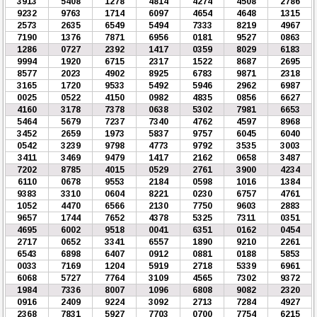
3913
5408
1278
4814
4274
4508
2786
9232
9763
1714
6097
4654
4648
1315
2573
2635
6549
5494
7333
8219
4967
7190
1376
7871
6956
0181
9527
0863
1286
0727
2392
1417
0359
8029
6183
9994
1920
6715
2317
1522
8687
2695
8577
2023
4902
8925
6783
9871
2318
3165
1720
9533
5492
5946
2962
6987
0025
0522
4150
0982
4835
0856
6627
4160
3178
7378
0638
5302
7981
6653
5464
5679
7237
7340
4762
4597
8968
3452
2659
1973
5837
9757
6045
6040
0542
3239
9798
4773
9792
3535
3003
3411
3469
9479
1417
2162
0658
3487
7202
8785
4015
0529
2761
3900
4234
6110
0678
9553
2184
0598
1016
1384
9383
3310
0604
8221
0230
6757
4761
1052
4470
6566
2130
7750
9603
2883
9657
1744
7652
4378
5325
7311
0351
4695
6002
9518
0041
6351
0162
0454
2717
0652
3341
6557
1890
9210
2261
6543
6898
6407
0912
0881
0188
5853
0033
7169
1204
5919
2718
5339
6961
6068
5727
7764
3109
4565
7302
9372
1984
7336
8007
1096
6808
9082
2320
0916
2409
9224
3092
2713
7284
4927
2368
7831
5927
7703
0700
7754
6215