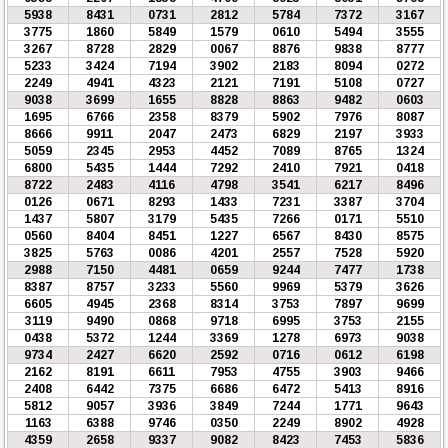
5938
8431
0731
2812
5784
7372
3167
3775
1860
5849
1579
0610
5494
3555
3267
8728
2829
0067
8876
9838
8777
5233
3424
7194
3902
2183
8094
0272
2249
4941
4323
2121
7191
5108
0727
9038
3699
1655
8828
8863
9482
0603
1695
6766
2358
8379
5902
7976
8087
8666
9911
2047
2473
6829
2197
3933
5059
2345
2953
4452
7089
8765
1324
6800
5435
1444
7292
2410
7921
0418
8722
2483
4116
4798
3541
6217
8496
0126
0671
8293
1433
7231
3387
3704
1437
5807
3179
5435
7266
0171
5510
0560
8404
8451
1227
6567
8430
8575
3825
5763
0086
4201
2557
7528
5920
2988
7150
4481
0659
9244
7477
1738
8387
8757
3233
5560
9969
5379
3626
6605
4945
2368
8314
3753
7897
9699
3119
9490
0868
9718
6995
3753
2155
0438
5372
1244
3369
1278
6973
9038
9734
2427
6620
2592
0716
0612
6198
2162
8191
6611
7953
4755
3903
9466
2408
6442
7375
6686
6472
5413
8916
5812
9057
3936
3849
7244
1771
9643
1163
6388
9746
0350
2249
8902
4928
4359
2658
9337
9082
8423
7453
5836