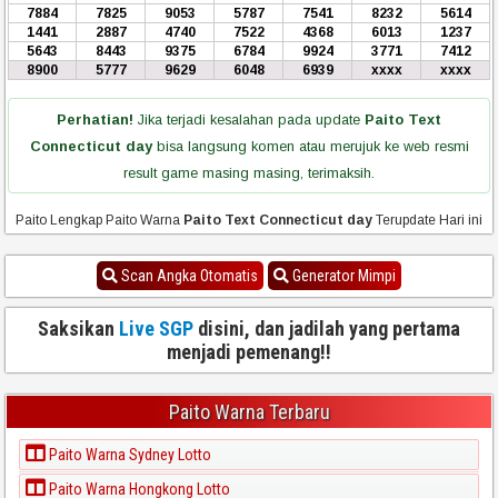
7884
7825
9053
5787
7541
8232
5614
1441
2887
4740
7522
4368
6013
1237
5643
8443
9375
6784
9924
3771
7412
8900
5777
9629
6048
6939
xxxx
xxxx
Perhatian!
Jika terjadi kesalahan pada update
Paito Text
Connecticut day
bisa langsung komen atau merujuk ke web resmi
result game masing masing, terimaksih.
Paito Lengkap Paito Warna
Paito Text Connecticut day
Terupdate Hari ini
Scan Angka Otomatis
Generator Mimpi
Saksikan
Live SGP
disini, dan jadilah yang pertama
menjadi pemenang!!
Paito Warna Terbaru
Paito Warna Sydney Lotto
Paito Warna Hongkong Lotto