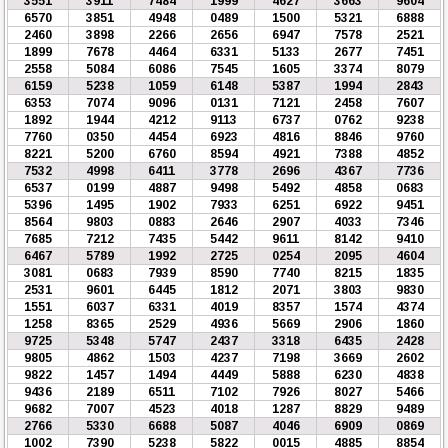
3551
3911
7484
1999
4627
3663
9604
6570
3851
4948
0489
1500
5321
6888
2460
3898
2266
2656
6947
7578
2521
1899
7678
4464
6331
5133
2677
7451
2558
5084
6086
7545
1605
3374
8079
6159
5238
1059
6148
5387
1994
2843
6353
7074
9096
0131
7121
2458
7607
1892
1944
4212
9113
6737
0762
9238
7760
0350
4454
6923
4816
8846
9760
8221
5200
6760
8594
4921
7388
4852
7532
4998
6411
3778
2696
4367
7736
6537
0199
4887
9498
5492
4858
0683
5396
1495
1902
7933
6251
6922
9451
8564
9803
0883
2646
2907
4033
7346
7685
7212
7435
5442
9611
8142
9410
6467
5789
1992
2725
0254
2095
4604
3081
0683
7939
8590
7740
8215
1835
2531
9601
6445
1812
2071
3803
9830
1551
6037
6331
4019
8357
1574
4374
1258
8365
2529
4936
5669
2906
1860
9725
5348
5747
2437
3318
6435
2428
9805
4862
1503
4237
7198
3669
2602
9822
1457
1494
4449
5888
6230
4838
9436
2189
6511
7102
7926
8027
5466
9682
7007
4523
4018
1287
8829
9489
2766
5330
6688
5087
4046
6909
0869
1002
7390
5238
5822
0015
4885
8854