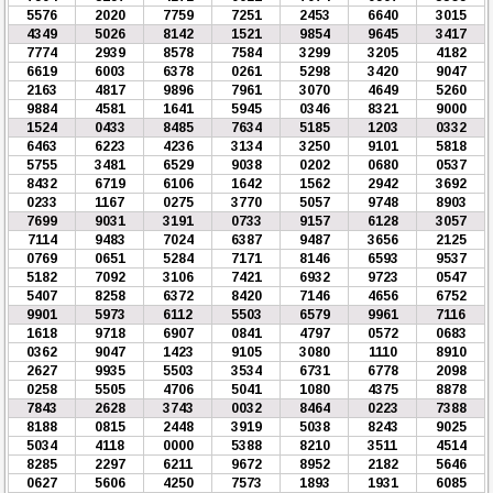
5576
2020
7759
7251
2453
6640
3015
4349
5026
8142
1521
9854
9645
3417
7774
2939
8578
7584
3299
3205
4182
6619
6003
6378
0261
5298
3420
9047
2163
4817
9896
7961
3070
4649
5260
9884
4581
1641
5945
0346
8321
9000
1524
0433
8485
7634
5185
1203
0332
6463
6223
4236
3134
3250
9101
5818
5755
3481
6529
9038
0202
0680
0537
8432
6719
6106
1642
1562
2942
3692
0233
1167
0275
3770
5057
9748
8903
7699
9031
3191
0733
9157
6128
3057
7114
9483
7024
6387
9487
3656
2125
0769
0651
5284
7171
8146
6593
9537
5182
7092
3106
7421
6932
9723
0547
5407
8258
6372
8420
7146
4656
6752
9901
5973
6112
5503
6579
9961
7116
1618
9718
6907
0841
4797
0572
0683
0362
9047
1423
9105
3080
1110
8910
2627
9935
5503
3534
6731
6778
2098
0258
5505
4706
5041
1080
4375
8878
7843
2628
3743
0032
8464
0223
7388
8188
0815
2448
3919
5038
8243
9025
5034
4118
0000
5388
8210
3511
4514
8285
2297
6211
9672
8952
2182
5646
0627
5606
4250
7573
1893
1931
6085