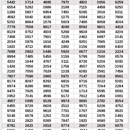
5442
3714
4695
7973
4833
3056
6259
6554
5282
3886
2108
7115
4458
0253
1280
5837
6954
7453
5385
2016
0211
4582
5043
4183
1375
3584
8812
7800
5353
8664
1576
5039
7400
8058
4304
7779
7558
9017
4390
8592
9631
4419
8139
0752
4030
5268
9638
8288
4236
7408
3537
7933
7225
2462
6997
3341
2304
3876
1616
4249
9251
7065
1223
1923
4713
4593
1953
3156
6689
6430
7688
3802
3440
5920
0677
3216
2224
8894
7485
5450
3156
5799
7500
0576
4233
1644
4767
3111
8720
5236
0383
1426
7050
2354
1756
4557
6535
3392
2103
7550
7029
1328
6383
2591
7456
7837
7590
2965
5973
7147
3918
8561
8174
8387
8292
6816
0716
0322
5381
0974
8286
9881
5275
8771
7364
2284
9473
7025
2855
5786
1714
5595
0591
3952
7341
4596
6172
7612
1456
3001
4957
3095
0328
9974
9003
2703
9354
0455
8720
0638
2513
9571
0226
4752
9708
0652
9610
7701
3707
2698
9023
5340
6578
1252
7320
9392
3975
3491
8311
2823
0265
7847
1923
6060
1376
8781
2623
3818
9774
2667
1629
6075