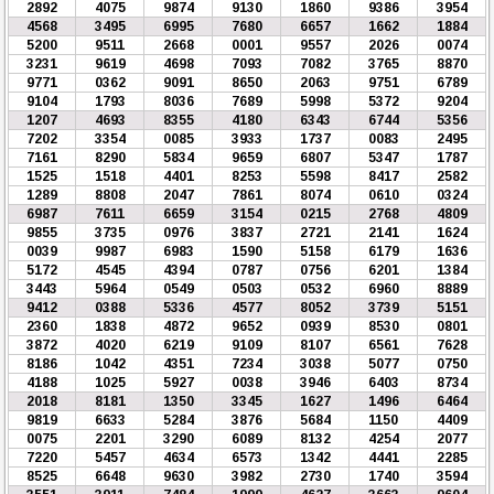
2892
4075
9874
9130
1860
9386
3954
4568
3495
6995
7680
6657
1662
1884
5200
9511
2668
0001
9557
2026
0074
3231
9619
4698
7093
7082
3765
8870
9771
0362
9091
8650
2063
9751
6789
9104
1793
8036
7689
5998
5372
9204
1207
4693
8355
4180
6343
6744
5356
7202
3354
0085
3933
1737
0083
2495
7161
8290
5834
9659
6807
5347
1787
1525
1518
4401
8253
5598
8417
2582
1289
8808
2047
7861
8074
0610
0324
6987
7611
6659
3154
0215
2768
4809
9855
3735
0976
3837
2721
2141
1624
0039
9987
6983
1590
5158
6179
1636
5172
4545
4394
0787
0756
6201
1384
3443
5964
0549
0503
0532
6960
8889
9412
0388
5336
4577
8052
3739
5151
2360
1838
4872
9652
0939
8530
0801
3872
4020
6219
9109
8107
6561
7628
8186
1042
4351
7234
3038
5077
0750
4188
1025
5927
0038
3946
6403
8734
2018
8181
1350
3345
1627
1496
6464
9819
6633
5284
3876
5684
1150
4409
0075
2201
3290
6089
8132
4254
2077
7220
5457
4634
6573
1342
4441
2285
8525
6648
9630
3982
2730
1740
3594