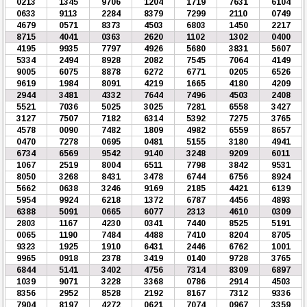
0213
1345
9706
1204
1719
7631
6104
0633
9113
2284
8379
7299
2110
0749
4679
0571
8373
4503
6803
1450
2217
8715
4041
0363
2620
1102
1302
0400
4195
9935
7797
4926
5680
3831
5607
5334
2494
8928
2082
7545
7064
4149
9005
6075
8878
6272
6771
0205
6526
9619
1984
8091
4219
1665
4180
4209
2944
3481
4332
7644
7496
4503
2408
5521
7036
5025
3025
7281
6558
3427
3127
7507
7182
6314
5392
7275
3765
4578
0090
7482
1809
4982
6559
8657
0470
7278
0695
0481
5155
3180
4941
6734
6569
9542
9140
3248
9209
6011
1067
2519
8004
6511
7798
3842
9531
8050
3268
8431
3478
6744
6756
8924
5662
0638
3246
9169
2185
4421
6139
5954
9924
6218
1372
6787
4456
4893
6388
5091
0665
6077
2313
4610
0309
2803
1167
4230
0341
7440
8525
5191
0065
1190
7484
4488
7410
8204
8705
9323
1925
1910
6431
2446
6762
1001
9965
0918
2378
3419
0140
9728
3765
6844
5141
3402
4756
7314
8309
6897
1039
9071
3228
3368
0786
2914
4503
8356
2952
8528
2192
8167
7312
9336
7904
8197
4272
0621
7074
0967
3359