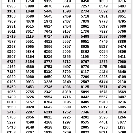
1311
1750
9329
0519
8450
3600
8716
0986
3980
4076
7993
7257
0549
6493
3301
1048
5448
1690
2734
5692
2193
3300
0580
5645
2469
5718
6381
8051
7969
4078
1971
2407
7939
9778
4795
2981
9515
6814
2454
2861
5637
3080
9511
8017
7642
9157
1736
7927
5766
1719
2119
0714
2937
5498
1597
7609
7577
5551
4912
5557
6051
4749
8886
2368
8965
8996
0857
8025
5537
6474
9360
5834
6399
5005
8302
0054
5806
8507
8164
5236
6355
1195
4490
6411
6732
3154
8772
8712
0767
1276
7960
4162
4889
8753
4497
9779
1175
6468
7132
8325
5330
5720
6117
4434
8640
0820
8080
6659
5398
7209
9225
4309
0106
9933
3226
2349
2507
6344
2130
5459
5453
2746
4086
8125
7571
4329
1056
2755
2349
3939
5899
1673
8569
1489
0226
9554
4716
0442
5557
8487
0830
5157
8704
8395
0485
5238
8236
1560
9920
6642
6588
6957
8012
6005
2415
2287
6233
1262
7346
0451
8034
5705
2056
0811
9725
4201
2595
1266
5227
4599
4268
1297
0535
4461
3077
5430
9148
4028
1160
2005
4980
1133
0358
2207
1838
4709
8923
8031
5798