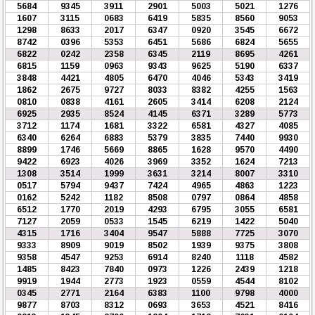
5684
9345
3911
2901
5003
5021
1276
1607
3115
0683
6419
5835
8560
9053
1298
8633
2017
6347
0920
3545
6672
8742
0396
5353
6451
5686
6824
5655
6822
0242
2358
6345
2119
8695
4261
6815
1159
0963
9343
9625
5190
6337
3848
4421
4805
6470
4046
5343
3419
1862
2675
9727
8033
8382
4255
1563
0810
0838
4161
2605
3414
6208
2124
6925
2935
8524
4145
6371
3289
5773
3712
1174
1681
3322
6581
4327
4085
6340
6264
6883
5379
3835
7440
9930
8899
1746
5669
8865
1628
9570
4490
9422
6923
4026
3969
3352
1624
7213
1308
3514
1999
3631
3214
8007
3310
0517
5794
9437
7424
4965
4863
1223
0162
5242
1182
8508
0797
0864
4858
6512
1770
2019
4293
6795
3055
6581
7127
2059
0533
1545
6219
1422
5040
4315
1716
3404
9547
5888
7725
3070
9333
8909
9019
8502
1939
9375
3808
9358
4547
9253
6914
8240
1118
4582
1485
8423
7840
0973
1226
2439
1218
9919
1944
2773
1923
0559
4544
8102
0345
2771
2164
6383
1100
9798
4000
9877
8703
8312
0693
3653
4521
8416