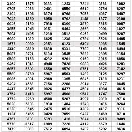
3109
1675
0133
1243
7244
0361
3082
9705
0066
2401
6550
6610
0754
8297
2194
1696
8374
0768
7956
4967
8487
7048
1359
6958
9702
1148
1677
2300
0046
2150
7938
6399
3870
5615
0087
3855
1048
0351
9464
2668
0091
1827
7893
4405
3239
3512
9462
9499
9287
6980
1030
6625
1238
0784
5526
6485
1677
9980
2353
6123
6394
8085
1545
4330
9339
6638
9331
7780
6148
6494
5087
8721
5134
3545
7822
2895
3354
0588
7158
4232
9201
9169
3015
6856
9464
1813
4948
7828
9889
4426
6283
6857
5693
6550
9570
8751
9625
7382
5589
8769
5967
8563
1482
0125
9297
8086
4901
2968
1365
6846
7138
6231
9494
4563
7156
2288
2914
0377
8645
4437
3545
0826
6477
4584
4984
4615
3754
3418
5997
4568
9537
1747
7500
3772
2269
4508
5287
3997
2930
9716
5828
5303
3930
1484
1249
8436
9264
0220
0545
2475
0510
3282
4137
9311
1123
6465
0428
7059
9427
5469
8710
4767
0303
5393
1416
7844
4210
9409
5778
3617
1989
7228
4312
5679
1646
7379
0933
7512
6094
1482
5292
9636