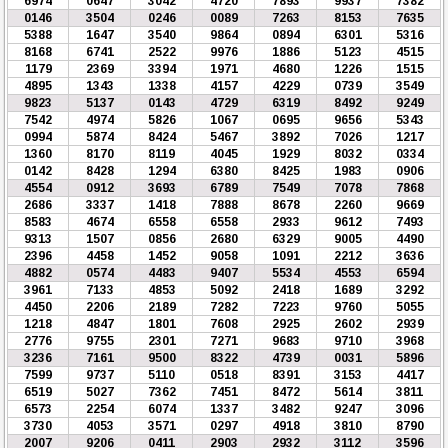
6974
0647
3042
4720
7893
9937
7382
0146
3504
0246
0089
7263
8153
7635
5388
1647
3540
9864
0894
6301
5316
8168
6741
2522
9976
1886
5123
4515
1179
2369
3394
1971
4680
1226
1515
4895
1343
1338
4157
4229
0739
3549
9823
5137
0143
4729
6319
8492
9249
7542
4974
5826
1067
0695
9656
5343
0994
5874
8424
5467
3892
7026
1217
1360
8170
8119
4045
1929
8032
0334
0142
8428
1294
6380
8425
1983
0906
4554
0912
3693
6789
7549
7078
7868
2686
3337
1418
7888
8678
2260
9669
8583
4674
6558
6558
2933
9612
7493
9313
1507
0856
2680
6329
9005
4490
2396
4458
1452
9058
1091
2212
3636
4882
0574
4483
9407
5534
4553
6594
3961
7133
4853
5092
2418
1689
3292
4450
2206
2189
7282
7223
9760
5055
1218
4847
1801
7608
2925
2602
2939
2776
9755
2301
7271
9683
9710
3968
3236
7161
9500
8322
4739
0031
5896
7599
9737
5110
0518
8391
3153
4417
6519
5027
7362
7451
8472
5614
3811
6573
2254
6074
1337
3482
9247
3096
3730
4053
3571
0297
4918
3810
8790
2007
9206
0411
2903
2932
3112
3596