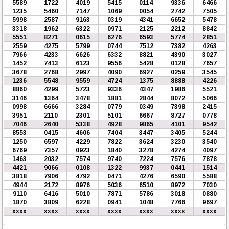
5589
1722
4019
5415
0114
9336
6466
1235
5460
7147
1069
0054
2742
7505
5998
2587
9163
0319
4341
6652
5478
3318
1962
6322
0971
2125
2212
8842
5551
8271
0615
6276
6593
5774
2851
2559
4275
5799
0744
7512
7382
4263
7966
4233
6626
6332
8821
4390
3027
1452
7413
6123
9556
5428
0128
7657
3678
2768
2997
4090
6927
0259
3545
1236
5548
9559
4724
1375
8888
4226
8860
4299
5723
9336
4347
1986
5521
3146
1364
3478
1881
2844
8072
5066
0998
6666
3284
0779
0349
7398
2415
3951
2110
2301
5101
6667
8727
0778
7046
2640
5338
4928
9865
4101
9542
8553
0415
4606
7404
3447
3405
5244
1250
6597
4229
7822
3624
3230
3540
6769
7357
0923
1840
3278
4274
4097
1463
2032
7574
9740
7224
7576
7878
4421
9066
0108
1322
9937
0441
1514
3818
7906
4792
0471
4276
6590
5588
4944
2172
8976
5036
6510
8972
7030
9110
6416
5010
7871
5786
3018
0880
1870
3809
6228
0941
1048
7766
9697
xxxx
xxxx
xxxx
xxxx
xxxx
xxxx
xxxx