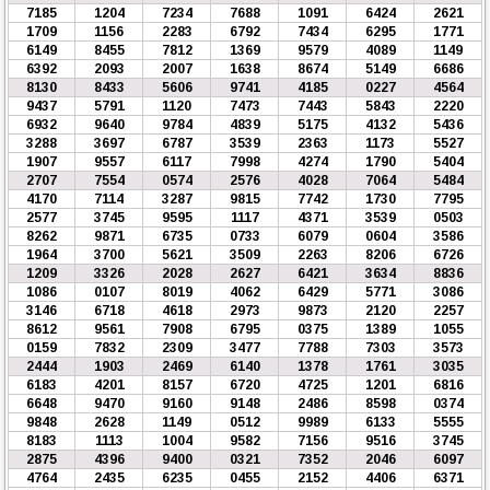
7185
1204
7234
7688
1091
6424
2621
1709
1156
2283
6792
7434
6295
1771
6149
8455
7812
1369
9579
4089
1149
6392
2093
2007
1638
8674
5149
6686
8130
8433
5606
9741
4185
0227
4564
9437
5791
1120
7473
7443
5843
2220
6932
9640
9784
4839
5175
4132
5436
3288
3697
6787
3539
2363
1173
5527
1907
9557
6117
7998
4274
1790
5404
2707
7554
0574
2576
4028
7064
5484
4170
7114
3287
9815
7742
1730
7795
2577
3745
9595
1117
4371
3539
0503
8262
9871
6735
0733
6079
0604
3586
1964
3700
5621
3509
2263
8206
6726
1209
3326
2028
2627
6421
3634
8836
1086
0107
8019
4062
6429
5771
3086
3146
6718
4618
2973
9873
2120
2257
8612
9561
7908
6795
0375
1389
1055
0159
7832
2309
3477
7788
7303
3573
2444
1903
2469
6140
1378
1761
3035
6183
4201
8157
6720
4725
1201
6816
6648
9470
9160
9148
2486
8598
0374
9848
2628
1149
0512
9989
6133
5555
8183
1113
1004
9582
7156
9516
3745
2875
4396
9400
0321
7352
2046
6097
4764
2435
6235
0455
2152
4406
6371