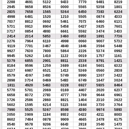
2288
4691
5132
9433
7770
9481
8219
2945
9658
8536
0000
5565
5358
1801
2835
7658
1565
5364
6450
7383
6224
4998
6481
1520
1210
5505
0874
4333
7037
8812
0692
5461
7073
6460
6131
5731
0913
8904
5458
0427
3825
7601
3717
0854
4893
6661
5592
3474
3433
2414
2314
5853
3460
6953
1891
7736
3276
7964
6110
4998
0060
9007
5732
9119
7701
3467
4840
1846
3594
5448
9927
7630
7800
5864
2226
5374
0992
9945
5262
1410
1122
0019
1757
1161
5379
6855
2901
8811
2338
8791
1421
8184
9596
1259
3689
6184
5601
6322
6137
6987
6521
1413
5369
0560
2838
0579
4397
3493
5749
8990
1307
3422
2898
3734
0469
5483
6749
1647
3024
1811
4920
5463
0228
6927
5935
8464
5770
5701
2069
0169
4407
2020
6237
6658
8372
2783
4777
1769
9644
6961
3726
2586
2860
8821
1404
2310
3622
5602
1595
6214
5115
3844
3730
3764
7990
5525
5367
8598
4380
9974
5893
3050
3909
1184
8932
0422
4211
8003
8602
7484
0878
9909
4665
2478
6175
0540
9578
9206
6643
2818
3540
1473