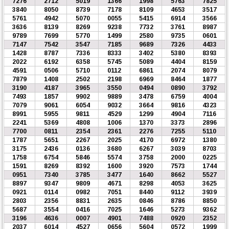
7276
2712
5019
1366
1998
5763
7825
3840
8050
8739
7178
8109
4653
3517
5761
4942
5070
0055
5415
6914
3566
3636
8139
8269
9238
7732
3761
8987
9789
7699
5770
1499
2580
9735
0601
7147
7542
3547
7185
9689
7326
4433
1428
8787
7336
8333
3402
5380
8393
2022
6192
6358
5745
5089
4404
8159
4591
0506
5710
0112
6861
2074
8079
7879
1408
2502
2198
6969
8464
1877
3190
4187
3965
3550
0494
0890
3792
7493
1857
9902
9889
3478
6759
4004
7079
9061
6054
9032
3664
9816
4323
8991
5955
9811
4529
1299
4904
7116
2241
5369
4808
1006
1370
3373
2896
7700
0811
2354
2361
2276
7255
5110
1787
5651
2267
2025
4170
6972
1380
3175
2436
0136
3680
6267
3039
8703
1758
6754
5846
5574
3758
2000
0225
1591
8269
8392
1600
3920
7573
1744
0951
7340
3785
3477
1640
8662
5527
8897
9347
9809
4671
8298
4053
3625
0921
0114
0982
7051
8440
9112
3939
2803
2356
8831
2635
0846
8786
8850
5687
3554
0416
7025
1646
5273
9362
3196
4636
0007
4901
7488
0920
2352
2037
6014
4527
0656
5604
0572
1999