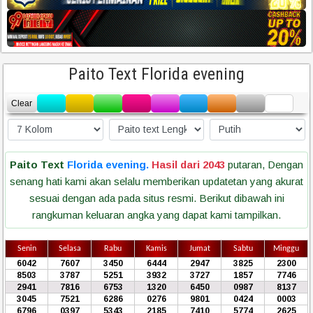
Paito Text Florida evening
Clear
Paito Text
Florida evening.
Hasil dari 2043
putaran, Dengan
senang hati kami akan selalu memberikan updatetan yang akurat
sesuai dengan ada pada situs resmi. Berikut dibawah ini
rangkuman keluaran angka yang dapat kami tampilkan.
Senin
Selasa
Rabu
Kamis
Jumat
Sabtu
Minggu
6042
7607
3450
6444
2947
3825
2300
8503
3787
5251
3932
3727
1857
7746
2941
7816
6753
1320
6450
0987
8137
3045
7521
6286
0276
9801
0424
0003
6796
0397
5343
2185
7410
5774
2625