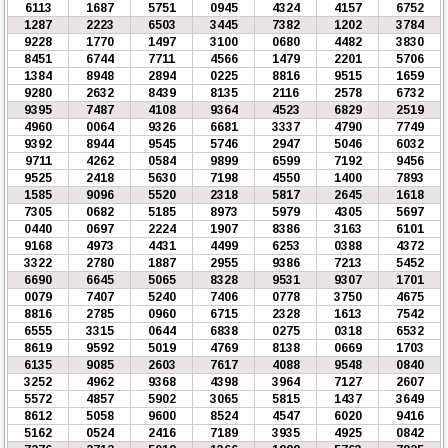
6113
1687
5751
0945
4324
4157
6752
1287
2223
6503
3445
7382
1202
3784
9228
1770
1497
3100
0680
4482
3830
8451
6744
7711
4566
1479
2201
5706
1384
8948
2894
0225
8816
9515
1659
9280
2632
8439
8135
2116
2578
6732
9395
7487
4108
9364
4523
6829
2519
4960
0064
9326
6681
3337
4790
7749
9392
8944
9545
5746
2947
5046
6032
9711
4262
0584
9899
6599
7192
9456
9525
2418
5630
7198
4550
1400
7893
1585
9096
5520
2318
5817
2645
1618
7305
0682
5185
8973
5979
4305
5697
0440
0697
2224
1907
8386
3163
6101
9168
4973
4431
4499
6253
0388
4372
3322
2780
1887
2955
9386
7213
5452
6690
6645
5065
8328
9531
9307
1701
0079
7407
5240
7406
0778
3750
4675
8816
2785
0960
6715
2328
1613
7542
6555
3315
0644
6838
0275
0318
6532
8619
9592
5019
4769
8138
0669
1703
6135
9085
2603
7617
4088
9548
0840
3252
4962
9368
4398
3964
7127
2607
5572
4857
5902
3065
5815
1437
3649
8612
5058
9600
8524
4547
6020
9416
5162
0524
2416
7189
3935
4925
0842