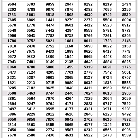
9604
6303
9859
2947
9292
8139
1434
2202
4788
9870
3876
4382
7096
2356
7333
3661
5518
1508
4030
6742
8530
7605
6869
1441
9279
2272
5584
8094
5670
1778
4474
8601
4412
6520
0917
6548
6561
3442
4294
9558
5781
8773
2996
0043
7782
9738
5766
7261
0895
1786
9752
5021
1681
8011
1728
2146
7010
2438
2752
1160
5890
8022
1358
7547
7675
9433
1899
9620
6417
7743
9572
9332
1309
1544
9665
4448
4904
7943
7481
0149
2135
4648
4884
6825
3060
4788
5808
1459
5319
6823
1775
6473
7124
4205
7703
2778
7542
5001
3221
5287
0601
2865
0137
6734
0707
1621
2213
0715
9080
8032
1836
5555
0205
7182
9625
3048
4411
8969
5646
0508
5463
8744
2440
7024
0610
2906
2861
0564
7070
4264
7329
2064
2059
2894
9247
9764
4171
2823
9717
7522
0497
5412
0595
4177
4321
3971
9293
6896
9229
2012
4616
2846
6120
9492
9050
9859
7830
0942
2702
9636
7982
2314
5363
6355
5965
4377
1342
5733
7456
8000
2774
9587
6232
6566
8996
7670
2580
7430
4631
6922
1478
8589