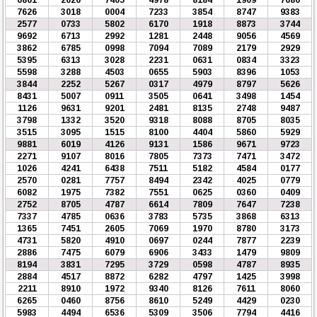
7626
3018
0004
7233
3854
8747
9383
2577
0733
5802
6170
1918
8873
3744
9692
6713
2992
1281
2448
9056
4569
3862
6785
0998
7094
7089
2179
2929
5395
6313
3028
2231
0631
0834
3323
5598
3288
4503
0655
5903
8396
1053
3844
2252
5267
0317
4979
8797
5626
8431
5007
0911
3505
0641
3498
1454
1126
9631
9201
2481
8135
2748
9487
3798
1332
3520
9318
8088
8705
8035
3515
3095
1515
8100
4404
5860
5929
9881
6019
4126
9131
1586
9671
9723
2271
9107
8016
7805
7373
7471
3472
1026
4241
6438
7511
5182
4584
0177
2570
0281
7757
8494
2342
4025
0779
6082
1975
7382
7551
0625
0360
0409
2752
8705
4787
6614
7809
7647
7238
7337
4785
0636
3783
5735
3868
6313
1365
7451
2605
7069
1970
8780
3173
4731
5820
4910
0697
0244
7877
2239
2886
7475
6079
6906
3433
1479
9809
8194
3831
7295
3729
0598
4787
8935
2884
4517
8872
6282
4797
1425
3998
2211
8910
1972
9340
8126
7611
8060
6265
0460
8756
8610
5249
4429
0230
5983
4494
6536
5309
3506
7794
4416