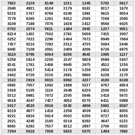
7933
2139
8149
1331
1245
5703
0617
2940
4931
9104
3179
9163
9317
1670
5330
3767
9766
0240
1993
9615
9554
7378
8265
1261
8412
2565
7368
2585
4109
7188
7076
1638
3413
9566
6925
0702
2074
5611
1484
2843
1237
9931
8234
1433
7502
2763
5659
7415
2007
0252
7022
2296
3404
7072
8949
7684
7437
9210
7282
3512
4735
5084
3846
9443
7108
2061
2409
4206
8726
6875
9110
8795
6064
8205
4643
1995
1137
5258
3814
3350
2347
9839
0589
3607
8341
1761
3406
8945
2975
4532
1350
6029
5917
5414
3178
3259
2650
3428
3662
6720
3336
2681
9860
6228
2170
1522
3919
0015
6992
4237
4180
6108
0893
7057
1092
1888
5337
9767
8934
3918
5105
1119
2648
6239
2366
0033
5312
0981
7072
2305
5846
3418
5673
9018
4247
7437
4052
0370
6411
5988
3017
4520
0016
0343
4806
5903
6587
8219
4877
1416
2258
4309
3432
8055
9221
6816
5914
0502
6250
9727
8355
2021
4245
2165
0319
8292
4647
5133
8663
6282
7537
8312
2897
2766
0023
7294
5618
7058
5635
5075
1494
7883