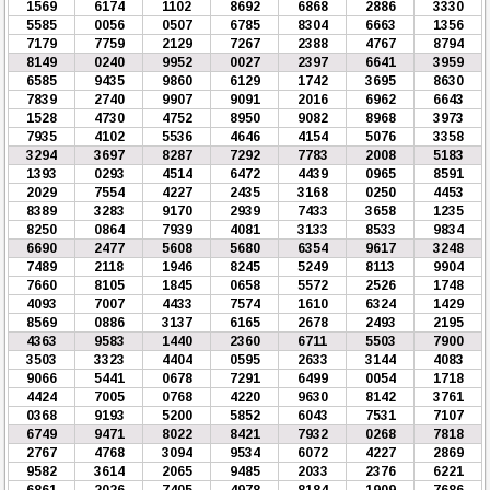
1569
6174
1102
8692
6868
2886
3330
5585
0056
0507
6785
8304
6663
1356
7179
7759
2129
7267
2388
4767
8794
8149
0240
9952
0027
2397
6641
3959
6585
9435
9860
6129
1742
3695
8630
7839
2740
9907
9091
2016
6962
6643
1528
4730
4752
8950
9082
8968
3973
7935
4102
5536
4646
4154
5076
3358
3294
3697
8287
7292
7783
2008
5183
1393
0293
4514
6472
4439
0965
8591
2029
7554
4227
2435
3168
0250
4453
8389
3283
9170
2939
7433
3658
1235
8250
0864
7939
4081
3133
8533
9834
6690
2477
5608
5680
6354
9617
3248
7489
2118
1946
8245
5249
8113
9904
7660
8105
1845
0658
5572
2526
1748
4093
7007
4433
7574
1610
6324
1429
8569
0886
3137
6165
2678
2493
2195
4363
9583
1440
2360
6711
5503
7900
3503
3323
4404
0595
2633
3144
4083
9066
5441
0678
7291
6499
0054
1718
4424
7005
0768
4220
9630
8142
3761
0368
9193
5200
5852
6043
7531
7107
6749
9471
8022
8421
7932
0268
7818
2767
4768
3094
9534
6072
4227
2869
9582
3614
2065
9485
2033
2376
6221
6861
2026
7405
4978
8184
1909
7686