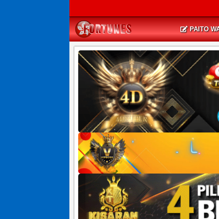
PAITO W