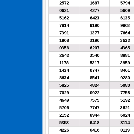
2572
1687
5794
0621
4277
5609
5162
6423
6135
7814
9190
9803
7391
1377
7664
1908
3196
3632
0356
6207
4365
2642
3540
8881
1178
5317
3959
1434
0747
8461
8634
8541
9280
5825
4824
5080
7029
0922
7758
4649
7575
5192
5706
7747
3621
2152
8944
6024
5353
6418
8114
4226
6416
8119