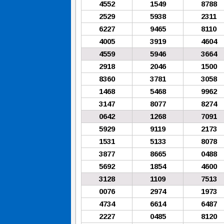
4552
1549
8788
2529
5938
2311
6227
9465
8110
4005
3919
4604
4559
5946
3664
2918
2046
1500
8360
3781
3058
1468
5468
9962
3147
8077
8274
0642
1268
7091
5929
9119
2173
1531
5133
8078
3877
8665
0488
5692
1854
4600
3128
1109
7513
0076
2974
1973
4734
6614
6487
2227
0485
8120