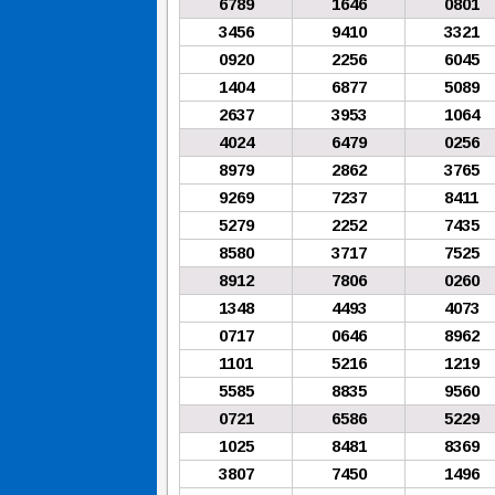
6789
1646
0801
3456
9410
3321
0920
2256
6045
1404
6877
5089
2637
3953
1064
4024
6479
0256
8979
2862
3765
9269
7237
8411
5279
2252
7435
8580
3717
7525
8912
7806
0260
1348
4493
4073
0717
0646
8962
1101
5216
1219
5585
8835
9560
0721
6586
5229
1025
8481
8369
3807
7450
1496