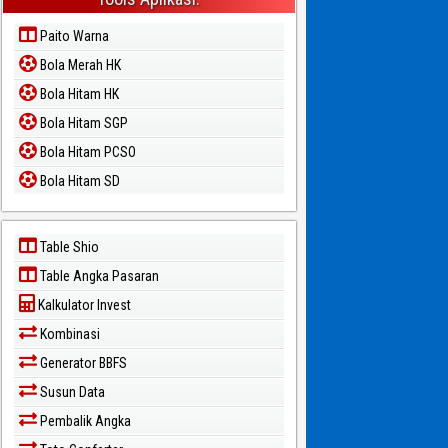
Paito Warna
Bola Merah HK
Bola Hitam HK
Bola Hitam SGP
Bola Hitam PCSO
Bola Hitam SD
Table Shio
Table Angka Pasaran
Kalkulator Invest
Kombinasi
Generator BBFS
Susun Data
Pembalik Angka