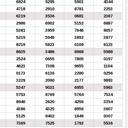
6824
9295
5901
4344
4718
2910
8781
2253
6319
3536
0681
2367
2986
6902
5152
6887
5381
3959
7646
8057
5219
5949
3892
3877
8219
5823
0109
6123
8635
3486
8968
5988
2524
0655
7805
0197
4623
7308
9655
1104
0173
6136
2280
0256
3229
2090
2177
9893
5347
9021
6955
5963
5753
8769
5764
7534
8940
2620
4256
3354
4386
4325
8956
3607
5125
9402
1849
0307
7369
7525
1792
5536