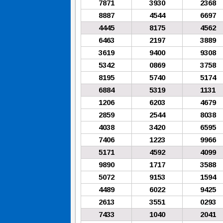
7871
3930
2368
8887
4544
6697
4445
8175
4562
6463
2197
3889
3619
9400
9308
5342
0869
3758
8195
5740
5174
6884
5319
1131
1206
6203
4679
2859
2544
8038
4038
3420
6595
7406
1223
9966
5171
4592
4099
9890
1717
3588
5072
9153
1594
4489
6022
9425
2613
3551
0293
7433
1040
2041