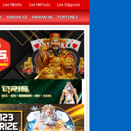
Live Hklotto
Live HkPools
Live Sdypools
Y
HARIAN SD
HARIAN HK
FORTUNES