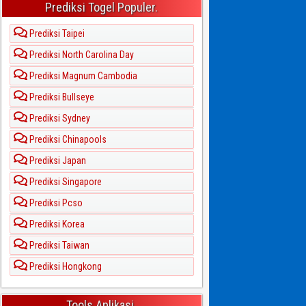
Prediksi Togel Populer.
Prediksi Taipei
Prediksi North Carolina Day
Prediksi Magnum Cambodia
Prediksi Bullseye
Prediksi Sydney
Prediksi Chinapools
Prediksi Japan
Prediksi Singapore
Prediksi Pcso
Prediksi Korea
Prediksi Taiwan
Prediksi Hongkong
Tools Aplikasi.