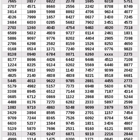
7665
3837
6822
2378
1685
6318
5751
2707
4571
8660
2556
2242
8708
8749
3814
1889
5998
8892
4706
9634
4077
4326
7999
1657
8427
0637
3430
7245
3684
6030
0285
5682
7902
3451
4573
2703
1360
4043
4754
9463
4020
7318
6589
5632
4939
9727
0114
2461
1831
5886
9097
9776
8202
4404
2905
7398
2786
6298
2582
8159
1526
8253
4650
0168
0534
1371
7240
9924
0776
9823
8138
0940
6784
0071
6260
xxxx
2273
8177
8696
4426
6442
9446
4513
7108
1224
8225
9134
0202
5569
6440
8877
9299
9913
9923
1143
7457
9399
2042
4825
2140
4838
4838
9221
8518
6681
5445
4013
9622
9785
2881
4455
2773
5179
4982
5157
7373
6948
5630
6763
3308
8945
6512
7144
3248
7187
4314
0685
6712
0869
1132
2868
8530
5244
4488
0176
7273
6282
2333
5897
2598
1083
9710
4863
5348
9099
3879
5579
3629
3894
8595
7799
2701
1157
7454
9709
7244
8365
7526
6092
8704
5543
6630
5237
1584
9745
1831
3436
4807
5139
5870
7696
2531
9160
6121
8053
3321
7425
9247
6871
9310
2216
2844
4999
1314
1475
0200
3271
0841
6562