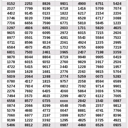
0152
2253
8826
9931
4900
6751
5424
2327
7799
9190
6718
1416
5709
7074
4432
9145
0133
1822
6217
2154
2236
3746
9320
7268
2012
6528
6717
3088
7736
6656
7590
6771
5810
5845
1223
3297
4936
6051
2033
1731
5820
4635
9635
0370
6095
2972
6015
7215
2636
8977
0501
7396
4281
5543
5584
7533
0711
8596
9324
2361
4924
1335
2995
6584
4973
4525
1732
9755
6909
7219
6831
7503
2461
3965
2437
7198
3359
9870
8044
8804
8719
9940
9905
0419
1378
6015
9353
2760
9829
3917
2536
4722
5415
9017
3443
1228
7660
1957
8309
1628
1681
2776
2363
9815
5704
5039
2064
1388
2774
5259
0073
5283
0780
4317
1815
9757
2358
8594
6589
5274
7834
4706
0832
7392
9714
9901
2276
7692
6435
4360
5864
3036
5706
7494
3573
4023
2299
4872
6132
7005
6558
8577
0735
xxxx
2842
1543
0887
0874
2066
8299
6548
7045
2357
9812
5379
4693
4772
0047
8881
4741
7766
7060
6977
2197
3899
8257
9867
8396
9199
1222
3392
1295
4825
3725
4921
5406
8812
2032
0987
4460
6526
0935