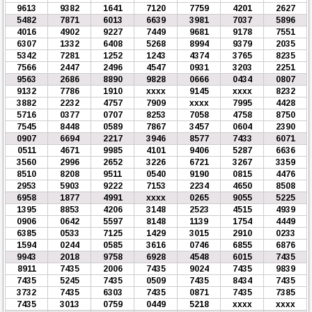
9613
9382
1641
7120
7759
4201
2627
5482
7871
6013
6639
3981
7037
5896
4016
4902
9227
7449
9681
9178
7551
6307
1332
6408
5268
8994
9379
2035
5342
7281
1252
1243
4374
3765
8235
7566
2447
2496
4547
0931
3203
2251
9563
2686
8890
9828
0666
0434
0807
9132
7786
1910
xxxx
9145
xxxx
8232
3882
2232
4757
7909
xxxx
7995
4428
5716
0377
0707
8253
7058
4758
8750
7545
8448
0589
7867
3457
0604
2390
0907
6694
2217
3946
8577
7433
6071
0511
4671
9985
4101
9406
5287
6636
3560
2996
2652
3226
6721
3267
3359
8510
8208
9511
0540
9190
0815
4476
2953
5903
9222
7153
2234
4650
8508
6958
1877
4991
xxxx
0265
9055
5225
1395
8853
4206
3148
2523
4515
4939
0906
0642
5597
8148
1139
1754
4449
6385
0533
7125
1429
3015
2910
0233
1594
0244
0585
3616
0746
6855
6876
9943
2018
9758
6928
4548
6015
7435
8911
7435
2006
7435
9024
7435
9839
7435
5245
7435
0509
7435
8434
7435
3732
7435
6303
7435
0871
7435
7385
7435
3013
0759
0449
5218
xxxx
xxxx