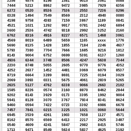
3256
4574
8196
1581
9015
3061
0088
7444
5213
8862
9472
3985
7929
6356
6272
0520
8536
7536
2553
7236
0296
0328
1494
7549
8569
2312
4940
0080
4198
9758
4383
7159
3867
1189
0841
4521
1021
1292
9917
0781
2442
6894
3600
2536
4742
9318
2992
3252
2160
6762
8316
4916
8227
6571
1468
3061
4569
8019
6489
5659
1165
xxxx
1776
5690
8135
1428
1855
7184
2246
4637
5793
7380
7704
7666
1685
9216
1812
8143
9004
6752
0699
5391
6137
1260
4936
6344
3748
8506
4247
5638
7344
2230
8748
5055
2605
9770
9776
4352
4252
2637
1452
4481
3069
6079
8537
8719
6664
3289
8691
7225
0194
3029
2069
3893
0331
5675
4061
2839
5265
2635
5127
4762
6338
9066
2663
2102
1585
8226
0574
3160
8870
8462
2844
9202
8143
3929
0173
3395
1992
9004
5941
8128
3070
3767
7934
8341
8624
9460
0594
7422
0723
3392
6986
6678
7457
7841
0215
3225
1021
0060
5644
6945
3539
4261
1903
7658
1127
4571
8162
8570
6569
6413
2217
2925
3487
0540
4609
4241
5847
2982
8415
5746
1713
9471
8549
5634
5837
4625
3192