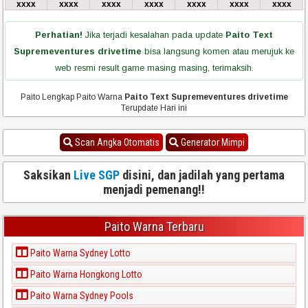
xxxx
xxxx
xxxx
xxxx
xxxx
xxxx
xxxx
Perhatian!
Jika terjadi kesalahan pada update
Paito Text
Supremeventures drivetime
bisa langsung komen atau merujuk ke
web resmi result game masing masing, terimaksih.
Paito Lengkap Paito Warna
Paito Text Supremeventures drivetime
Terupdate Hari ini
Scan Angka Otomatis
Generator Mimpi
Saksikan
Live SGP
disini, dan jadilah yang pertama
menjadi pemenang!!
Paito Warna Terbaru
Paito Warna Sydney Lotto
Paito Warna Hongkong Lotto
Paito Warna Sydney Pools