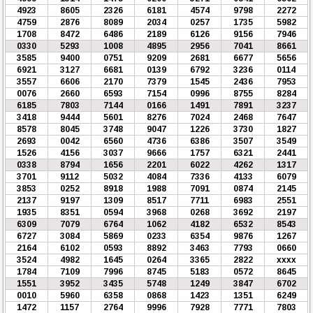
4923
8605
2326
6181
4574
9798
2272
4759
2876
8089
2034
0257
1735
5982
1708
8472
6486
2189
6126
9156
7946
0330
5293
1008
4895
2956
7041
8661
3585
9400
0751
9209
2681
6677
5656
6921
3127
6681
0139
6792
3236
0114
3557
6606
2170
7379
1545
2436
7953
0076
2660
6593
7154
0996
8755
8284
6185
7803
7144
0166
1491
7891
3237
3418
9444
5601
8276
7024
2468
7647
8578
8045
3748
9047
1226
3730
1827
2693
0042
6560
4736
6386
3507
3549
1526
4156
3037
9666
1757
6321
2441
0338
8794
1656
2201
6022
4262
1317
3701
9112
5032
4084
7336
4133
6079
3853
0252
8918
1988
7091
0874
2145
2137
9197
1309
8517
7711
6983
2551
1935
8351
0594
3968
0268
3692
2197
6309
7079
6764
1062
4182
6532
8543
6727
3084
5869
0233
6354
9876
1267
2164
6102
0593
8892
3463
7793
0660
3524
4982
1645
0264
3365
2822
xxxx
1784
7109
7996
8745
5183
0572
8645
1551
3952
3435
5748
1249
3847
6702
0010
5960
6358
0868
1423
1351
6249
1472
1157
2764
9996
7928
7771
7803