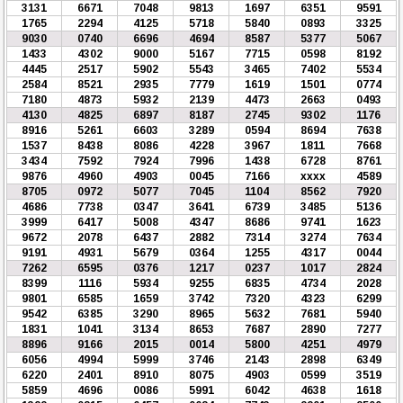
3131
6671
7048
9813
1697
6351
9591
1765
2294
4125
5718
5840
0893
3325
9030
0740
6696
4694
8587
5377
5067
1433
4302
9000
5167
7715
0598
8192
4445
2517
5902
5543
3465
7402
5534
2584
8521
2935
7779
1619
1501
0774
7180
4873
5932
2139
4473
2663
0493
4130
4825
6897
8187
2745
9302
1176
8916
5261
6603
3289
0594
8694
7638
1537
8438
8086
4228
3967
1811
7668
3434
7592
7924
7996
1438
6728
8761
9876
4960
4903
0045
7166
xxxx
4589
8705
0972
5077
7045
1104
8562
7920
4686
7738
0347
3641
6739
3485
5136
3999
6417
5008
4347
8686
9741
1623
9672
2078
6437
2882
7314
3274
7634
9191
4931
5679
0364
1255
4317
0044
7262
6595
0376
1217
0237
1017
2824
8399
1116
5934
9255
6835
4734
2028
9801
6585
1659
3742
7320
4323
6299
9542
6385
3290
8965
5632
7681
5940
1831
1041
3134
8653
7687
2890
7277
8896
9166
2015
0014
5800
4251
4979
6056
4994
5999
3746
2143
2898
6349
6220
2401
8910
8075
4903
0599
3519
5859
4696
0086
5991
6042
4638
1618