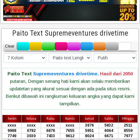
Paito Text Supremeventures drivetime
Clear
Paito Text
Supremeventures drivetime.
Hasil dari 2050
putaran, Dengan senang hati kami akan selalu memberikan
updatetan yang akurat sesuai dengan ada pada situs resmi.
Berikut dibawah ini rangkuman keluaran angka yang dapat kami
tampilkan.
Senin
Selasa
Rabu
Kamis
Jumat
Sabtu
Minggu
xxxx
xxxx
xxxx
xxxx
3876
5832
2511
9988
0782
6876
7655
5951
6064
8559
7749
3030
7433
9612
8024
6671
7977