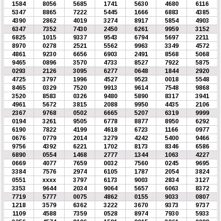
1584
8056
5685
1741
5630
4680
6116
5347
8865
7222
5445
1666
6883
4385
4390
2862
4019
3274
8917
5854
4903
6347
7352
7430
2450
6261
9959
3152
6825
1015
9337
9543
6794
5697
2211
8970
0278
2521
5562
9963
3349
4572
4861
9230
6656
6903
2491
8568
5068
9465
0896
3570
4733
8527
7922
5875
0293
2126
3095
6277
0648
1844
2920
4725
3797
1996
4527
9523
0018
5548
8465
0329
7520
9913
9614
7548
9868
3520
8583
0326
9480
5890
8317
3941
4961
5672
3815
2088
9950
4435
2106
2367
9768
0502
6665
5207
6319
9999
0194
3261
9505
6778
8877
8950
6292
6190
7822
4199
4618
6723
1166
0977
0676
0779
2014
3279
4242
5400
9466
9756
4392
6221
1702
8173
8346
6586
6890
0554
1468
2777
1344
1063
4227
0669
4077
7659
0032
7560
0245
9695
3384
7576
2974
6105
1787
2054
3824
0551
xxxx
3797
6173
9003
2834
3127
3353
9644
2034
9064
5657
6063
8372
7719
5777
0075
4862
0155
9033
0807
1218
3579
6362
3222
3670
9373
9737
1109
4588
7359
0528
8974
7930
5933