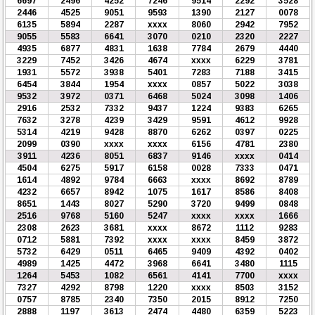
6697
2496
4252
7246
9514
2292
3528
2446
4525
9051
9593
1390
2127
0078
6135
5894
2287
xxxx
8060
2942
7952
9055
5583
6641
3070
0210
2320
2227
4935
6877
4831
1638
7784
2679
4440
3229
7452
3426
4674
xxxx
6229
3781
1931
5572
3938
5401
7283
7188
3415
6454
3844
1954
xxxx
0857
5022
3038
9532
3972
0371
6468
5024
3098
1406
2916
2532
7332
9437
1224
9383
6265
7632
3278
4239
3429
9591
4612
9928
5314
4219
9428
8870
6262
0397
0225
2099
0390
xxxx
xxxx
6156
4781
2380
3911
4236
8051
6837
9146
xxxx
0414
4504
6275
5917
6158
0028
7333
0471
1614
4892
9784
6663
xxxx
8692
8789
4232
6657
8942
1075
1617
8586
8408
8651
1443
8027
5290
3720
9499
0848
2516
9768
5160
5247
xxxx
xxxx
1666
2308
2623
3681
xxxx
8672
1112
9283
0712
5881
7392
xxxx
xxxx
8459
3872
5732
6429
0511
6465
9409
4392
0402
4989
1425
4472
3968
6641
3480
1115
1264
5453
1082
6561
4141
7700
xxxx
7327
4292
8798
1220
xxxx
8503
3152
0757
8785
2340
7350
2015
8912
7250
2888
1197
3613
2474
4480
6359
5223