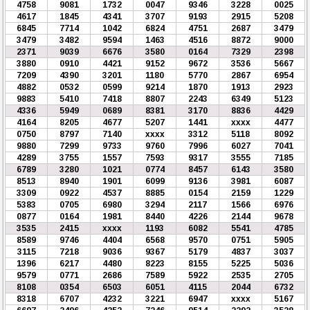
4758
9081
1732
0047
9346
3228
0025
4617
1845
4341
3707
9193
2915
5208
6845
7714
1042
6824
4751
2687
3479
3479
3482
9594
1463
4516
8872
9000
2371
9039
6676
3580
0164
7329
2398
3880
0910
4421
9152
9672
3536
5667
7209
4390
3201
1180
5770
2867
6954
4882
0532
0599
9214
1870
1913
2923
9883
5410
7418
8807
2243
6349
5123
4336
5949
0689
8381
3170
8836
4429
4164
8205
4677
5207
1441
xxxx
4477
0750
8797
7140
xxxx
3312
5118
8092
9880
7299
9733
9760
7996
6027
7041
4289
3755
1557
7593
9317
3555
7185
6789
3280
1021
0774
8457
6143
3580
8513
8940
1901
6099
9136
3981
6087
3309
0922
4537
8885
0154
2159
1229
5383
0705
6980
3294
2117
1566
6976
0877
0164
1981
8440
4226
2144
9678
3535
2415
xxxx
1193
6082
5541
4785
8589
9746
4404
6568
9570
0751
5905
3115
7218
9036
9367
5179
4837
3037
1396
6217
4480
8223
8155
5225
5036
9579
0771
2686
7589
5922
2535
2705
8108
0354
6503
6051
4115
2044
6732
8318
6707
4232
3221
6947
xxxx
5167