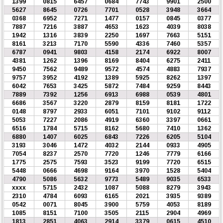
1399
0815
6457
0684
7743
9901
2500
5627
8645
0726
7701
0528
3948
3664
0368
6952
7271
1477
0157
0845
0377
7887
7216
3887
4653
1623
4039
8038
1942
1316
3839
2250
1697
7663
5151
8161
3213
7170
5590
4336
7460
5357
6787
0941
9803
4158
2174
6922
8007
4381
1262
1396
8169
8404
6275
2411
9450
7562
9489
9572
4574
4883
7937
9757
3952
4192
1389
5925
8262
1397
6042
7653
3425
5872
7484
9259
8443
7889
7392
1256
6913
6988
0539
4801
6686
3567
3220
2879
8159
8181
1722
0148
8797
2933
6051
7101
9102
9112
5053
7227
2086
4919
6360
3397
0661
6516
1784
5715
8162
5680
7410
1362
6880
1407
6025
6843
7226
6205
5104
3193
3046
1472
4032
2144
0933
4905
7054
8237
2570
7720
1246
7779
6166
1775
2575
7593
3523
9199
7720
6515
5448
0666
4698
9164
3970
1528
5404
4790
5086
5632
9773
5489
9035
6533
xxxx
5715
2432
1087
5088
8279
3943
2310
4784
6093
6165
2021
3935
9389
0542
0071
8045
3900
5759
4053
8189
1085
8151
7100
3505
2115
2904
4969
1813
2851
4063
2914
3379
0615
4510