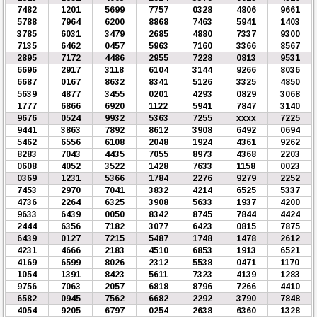
7482
1201
5699
7757
0328
4806
9661
5788
7964
6200
8868
7463
5941
1403
3785
6031
3479
2685
4880
7337
9300
7135
6462
0457
5963
7160
3366
8567
2895
7172
4486
2955
7228
0813
9531
6696
2917
3118
6104
3144
9266
8036
6687
0167
8632
8341
5126
3325
4850
5639
4877
3455
0201
4293
0829
3068
1777
6866
6920
1122
5941
7847
3140
9676
0524
9932
5363
7255
xxxx
7225
9441
3863
7892
8612
3908
6492
0694
5462
6556
6108
2048
1924
4361
9262
8283
7043
4435
7055
8973
4368
2203
0608
4052
3522
1428
7633
1158
0023
0369
1231
5366
1784
2276
9279
2252
7453
2970
7041
3832
4214
6525
5337
4736
2264
6325
3908
5633
1937
4200
9633
6439
0050
8342
8745
7844
4424
2444
6356
7182
3077
6423
0815
7875
6439
0127
7215
5487
1748
1478
2612
4231
4666
2183
4510
6853
1913
6521
4169
6599
8026
2312
5538
0471
1170
1054
1391
8423
5611
7323
4139
1283
9756
7063
2057
6818
8796
7266
4410
6582
0945
7562
6682
2292
3790
7848
4054
9205
6797
0254
2638
6360
1328