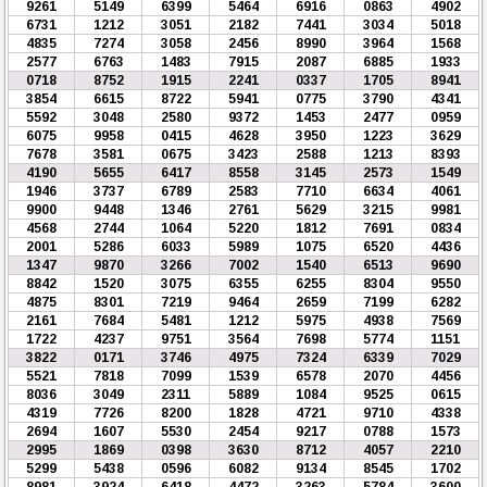
9261
5149
6399
5464
6916
0863
4902
6731
1212
3051
2182
7441
3034
5018
4835
7274
3058
2456
8990
3964
1568
2577
6763
1483
7915
2087
6885
1933
0718
8752
1915
2241
0337
1705
8941
3854
6615
8722
5941
0775
3790
4341
5592
3048
2580
9372
1453
2477
0959
6075
9958
0415
4628
3950
1223
3629
7678
3581
0675
3423
2588
1213
8393
4190
5655
6417
8558
3145
2573
1549
1946
3737
6789
2583
7710
6634
4061
9900
9448
1346
2761
5629
3215
9981
4568
2744
1064
5220
1812
7691
0834
2001
5286
6033
5989
1075
6520
4436
1347
9870
3266
7002
1540
6513
9690
8842
1520
3075
6355
6255
8304
9550
4875
8301
7219
9464
2659
7199
6282
2161
7684
5481
1212
5975
4938
7569
1722
4237
9751
3564
7698
5774
1151
3822
0171
3746
4975
7324
6339
7029
5521
7818
7099
1539
6578
2070
4456
8036
3049
2311
5889
1084
9525
0615
4319
7726
8200
1828
4721
9710
4338
2694
1607
5530
2454
9217
0788
1573
2995
1869
0398
3630
8712
4057
2210
5299
5438
0596
6082
9134
8545
1702
8981
3924
6418
4472
3263
5784
3600