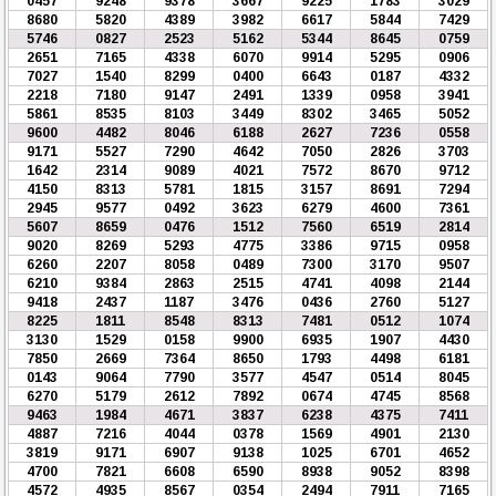
0457
9248
9378
3667
9225
1783
3029
8680
5820
4389
3982
6617
5844
7429
5746
0827
2523
5162
5344
8645
0759
2651
7165
4338
6070
9914
5295
0906
7027
1540
8299
0400
6643
0187
4332
2218
7180
9147
2491
1339
0958
3941
5861
8535
8103
3449
8302
3465
5052
9600
4482
8046
6188
2627
7236
0558
9171
5527
7290
4642
7050
2826
3703
1642
2314
9089
4021
7572
8670
9712
4150
8313
5781
1815
3157
8691
7294
2945
9577
0492
3623
6279
4600
7361
5607
8659
0476
1512
7560
6519
2814
9020
8269
5293
4775
3386
9715
0958
6260
2207
8058
0489
7300
3170
9507
6210
9384
2863
2515
4741
4098
2144
9418
2437
1187
3476
0436
2760
5127
8225
1811
8548
8313
7481
0512
1074
3130
1529
0158
9900
6935
1907
4430
7850
2669
7364
8650
1793
4498
6181
0143
9064
7790
3577
4547
0514
8045
6270
5179
2612
7892
0674
4745
8568
9463
1984
4671
3837
6238
4375
7411
4887
7216
4044
0378
1569
4901
2130
3819
9171
6907
9138
1025
6701
4652
4700
7821
6608
6590
8938
9052
8398
4572
4935
8567
0354
2494
7911
7165