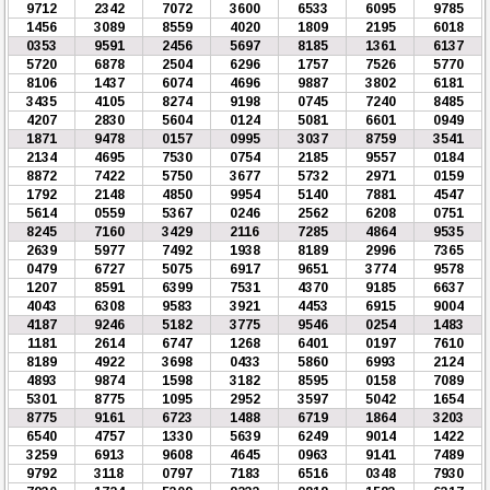
9712
2342
7072
3600
6533
6095
9785
1456
3089
8559
4020
1809
2195
6018
0353
9591
2456
5697
8185
1361
6137
5720
6878
2504
6296
1757
7526
5770
8106
1437
6074
4696
9887
3802
6181
3435
4105
8274
9198
0745
7240
8485
4207
2830
5604
0124
5081
6601
0949
1871
9478
0157
0995
3037
8759
3541
2134
4695
7530
0754
2185
9557
0184
8872
7422
5750
3677
5732
2971
0159
1792
2148
4850
9954
5140
7881
4547
5614
0559
5367
0246
2562
6208
0751
8245
7160
3429
2116
7285
4864
9535
2639
5977
7492
1938
8189
2996
7365
0479
6727
5075
6917
9651
3774
9578
1207
8591
6399
7531
4370
9185
6637
4043
6308
9583
3921
4453
6915
9004
4187
9246
5182
3775
9546
0254
1483
1181
2614
6747
1268
6401
0197
7610
8189
4922
3698
0433
5860
6993
2124
4893
9874
1598
3182
8595
0158
7089
5301
8775
1095
2952
3597
5042
1654
8775
9161
6723
1488
6719
1864
3203
6540
4757
1330
5639
6249
9014
1422
3259
6913
9608
4645
0963
9141
7489
9792
3118
0797
7183
6516
0348
7930