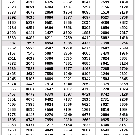
9723
4210
6375
5852
0247
7599
4468
2620
8093
6394
1403
7457
7156
4128
9878
4679
2060
3764
8095
1510
7138
2892
9030
8086
1877
4097
9523
5768
6160
5212
0581
1465
3034
4380
8422
4784
6851
9396
7858
5305
8950
4502
3828
9441
1427
3692
1885
2606
7817
7568
0482
8211
0759
6419
5082
1438
9887
7696
8554
7085
4322
7390
0256
8862
5920
4587
3738
6474
2682
2584
9153
7545
5097
8366
4060
3439
1936
2511
4039
5396
6035
5351
7924
0863
7582
2049
6685
4261
6990
3041
2124
2286
7528
0695
8277
4462
7285
2700
3485
4639
7556
1040
8102
1240
0603
3945
5106
8669
0023
5344
1504
8645
6074
3446
7914
7840
2850
3379
8359
9656
0664
7647
4537
4716
1778
4874
5463
8472
6339
1597
0423
8742
5128
6851
0676
9402
7187
2830
2731
9208
4095
3889
6924
1066
5620
3023
9605
0466
9910
3556
2193
1261
6816
1963
6775
8447
0276
4349
9676
2880
5468
1595
0745
7959
9930
2668
0925
9132
0058
5371
1217
6454
7822
6346
3151
7758
2032
4049
2954
9684
6543
7126