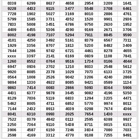
0338
6299
8637
4658
2954
3209
1641
9228
4432
9115
3477
5548
3708
6461
7728
1902
5027
3169
8010
2886
4761
5799
1585
3731
4352
1520
9901
2936
7833
5008
3451
6786
9750
2630
1952
4409
6455
5306
4390
9169
2671
3706
8002
4198
7107
5294
7911
8845
9590
4101
4250
3492
5161
8379
6567
7311
1929
3356
8707
1813
5230
8482
3409
7644
1286
9742
6721
4461
8278
4655
xxxx
3397
2141
6169
0839
1108
7841
1260
8552
0764
9516
1734
0106
4044
6947
0936
2702
1210
8033
2548
5612
9920
8085
2378
1029
7073
6133
3725
0564
1008
2526
9042
3206
4240
2868
9894
1330
4922
8085
9421
0589
1134
9863
7414
0083
2866
5093
8364
5906
4431
6377
9878
3645
9082
4196
5350
8129
7036
5119
6833
1294
3235
4471
5462
8005
4711
6852
5770
9974
8013
7144
2432
8913
4039
0298
7674
4366
8041
6310
0993
2025
7654
1430
xxxx
7522
0379
4842
0113
2595
6388
9927
3250
7364
9110
5438
8711
0015
6151
3906
4587
6150
7246
3834
7080
7033
2598
4169
3312
4770
9108
7255
9491