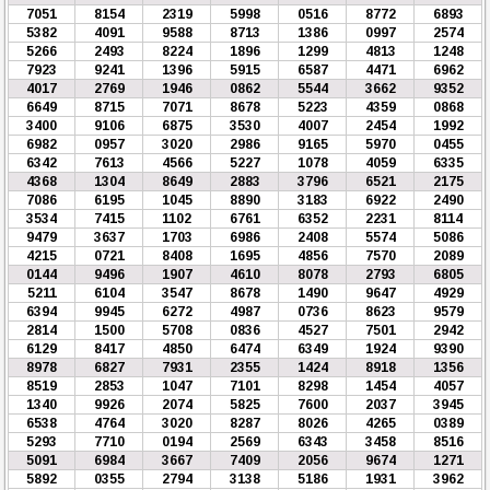
7051
8154
2319
5998
0516
8772
6893
5382
4091
9588
8713
1386
0997
2574
5266
2493
8224
1896
1299
4813
1248
7923
9241
1396
5915
6587
4471
6962
4017
2769
1946
0862
5544
3662
9352
6649
8715
7071
8678
5223
4359
0868
3400
9106
6875
3530
4007
2454
1992
6982
0957
3020
2986
9165
5970
0455
6342
7613
4566
5227
1078
4059
6335
4368
1304
8649
2883
3796
6521
2175
7086
6195
1045
8890
3183
6922
2490
3534
7415
1102
6761
6352
2231
8114
9479
3637
1703
6986
2408
5574
5086
4215
0721
8408
1695
4856
7570
2089
0144
9496
1907
4610
8078
2793
6805
5211
6104
3547
8678
1490
9647
4929
6394
9945
6272
4987
0736
8623
9579
2814
1500
5708
0836
4527
7501
2942
6129
8417
4850
6474
6349
1924
9390
8978
6827
7931
2355
1424
8918
1356
8519
2853
1047
7101
8298
1454
4057
1340
9926
2074
5825
7600
2037
3945
6538
4764
3020
8287
8026
4265
0389
5293
7710
0194
2569
6343
3458
8516
5091
6984
3667
7409
2056
9674
1271
5892
0355
2794
3138
5186
1931
3962