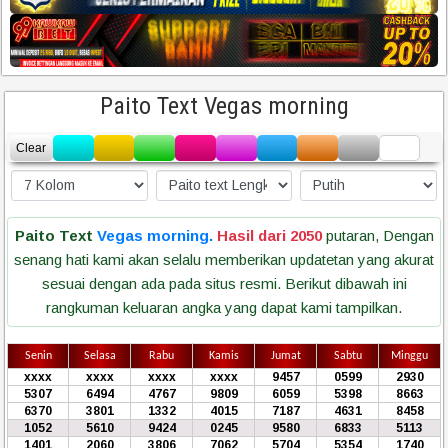
Paito Text Vegas morning
Clear
Paito Text
Vegas morning.
Hasil dari 2050
putaran, Dengan
senang hati kami akan selalu memberikan updatetan yang akurat
sesuai dengan ada pada situs resmi. Berikut dibawah ini
rangkuman keluaran angka yang dapat kami tampilkan.
Senin
Selasa
Rabu
Kamis
Jumat
Sabtu
Minggu
xxxx
xxxx
xxxx
xxxx
9457
0599
2930
5307
6494
4767
9809
6059
5398
8663
6370
3801
1332
4015
7187
4631
8458
1052
5610
9424
0245
9580
6833
5113
1401
2060
3806
7062
5704
5354
1740