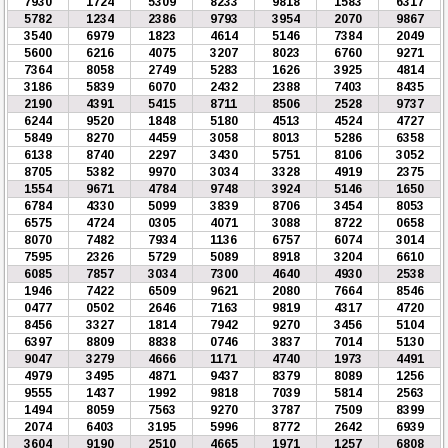
7930
1724
5309
8233
9818
1583
6317
5782
1234
2386
9793
3954
2070
9867
3540
6979
1823
4614
5146
7384
2049
5600
6216
4075
3207
8023
6760
9271
7364
8058
2749
5283
1626
3925
4814
3186
5839
6070
2432
2388
7403
8435
2190
4391
5415
8711
8506
2528
9737
6244
9520
1848
5180
4513
4524
4727
5849
8270
4459
3058
8013
5286
6358
6138
8740
2297
3430
5751
8106
3052
8705
5382
9970
3034
3328
4919
2375
1554
9671
4784
9748
3924
5146
1650
6784
4330
5099
3839
8706
3454
8053
6575
4724
0305
4071
3088
8722
0658
8070
7482
7934
1136
6757
6074
3014
7595
2326
5729
5089
8918
3204
6610
6085
7857
3034
7300
4640
4930
2538
1946
7422
6509
9621
2080
7664
8546
0477
0502
2646
7163
9819
4317
4720
8456
3327
1814
7942
9270
3456
5104
6397
8809
8838
0746
3837
7014
5130
9047
3279
4666
1171
4740
1973
4491
4979
3495
4871
9437
8379
8089
1256
9555
1437
1992
9818
7039
5814
2563
1494
8059
7563
9270
3787
7509
8399
2074
6403
3195
5996
8772
2642
6939
3604
9190
2510
4665
1971
1257
6808