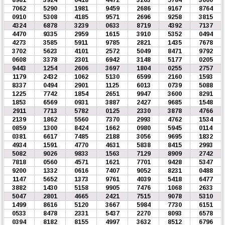
7062
5290
1981
9459
2686
9167
8764
0910
5308
4185
9571
2696
9258
3815
4324
6878
3239
0633
8719
4392
7137
4470
9335
2959
1615
3910
5352
0494
4273
3585
5911
9785
2821
1435
7678
3702
5623
4101
2572
5049
8471
9792
0608
3378
2301
6942
3148
5177
0205
9443
1254
2606
3697
1804
0255
2757
1179
2432
1062
5130
6599
2160
1593
8337
0494
2901
1125
6013
0739
5088
1225
7742
1854
2651
9947
3600
8291
1853
6569
0931
3887
2427
9685
1548
2911
7713
5782
0125
2330
3878
4766
2139
1862
5560
7370
2993
4762
1534
0859
1300
8424
1662
0980
5945
0114
0381
6617
7485
2188
3056
9695
1832
4934
1591
4770
4631
5838
8415
2993
5082
9026
9833
1563
7129
8909
2742
7818
0560
4571
1621
7701
9428
5347
9200
1332
0616
7407
9052
8231
0488
1147
5652
1373
9761
4039
5418
6477
3882
1430
5158
9905
7476
1068
2633
5047
2801
4665
2421
7515
9078
5310
1499
8616
5120
3667
5984
7730
6151
0533
8478
2331
5437
2270
8093
6578
0394
8182
8155
4997
3632
8512
6796