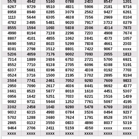
5578
4942
5160
0788
2433
8547
1201
6267
9729
9510
4831
5906
2181
9716
8958
8940
0285
3079
2562
9427
6261
1113
5644
6305
4638
7356
2969
0104
4782
3495
5481
9020
7917
3732
0279
8555
1594
1093
5838
2306
4314
7873
4990
8194
7138
2296
7233
4908
7674
8807
4101
4855
1062
3841
4373
1057
8690
5952
8023
5299
7838
4661
2303
8381
2798
3512
8801
7422
9067
xxxx
5236
4059
7176
9002
7093
2055
1813
7314
1889
3936
6753
2721
5700
6921
8552
7710
9138
2705
6096
6388
5191
6337
5681
0396
8702
4338
0192
7703
0524
3716
1500
2195
3702
2895
9194
3504
7741
2461
7052
9293
7609
9833
2950
7090
2617
4036
8441
9692
4377
3661
8523
5877
8010
1610
4451
5307
0956
1642
5251
7033
6221
3516
1439
9082
9711
5944
1252
7761
5097
4195
3302
2458
1043
9280
5478
6769
3010
9032
6315
4993
0784
3536
0494
9237
5702
1288
3680
7624
1791
8528
3574
2865
0132
3550
0833
4890
8037
5319
9464
2706
2411
5159
4350
xxxx
xxxx
xxxx
xxxx
xxxx
xxxx
xxxx
xxxx
xxxx