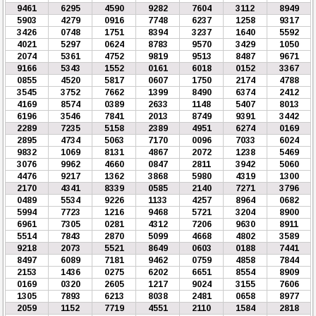
9461
6295
4590
9282
7604
3112
8949
5903
4279
0916
7748
6237
1258
9317
3426
0748
1751
8394
3237
1640
5592
4021
5297
0624
8783
9570
3429
1050
2074
5361
4752
9819
9513
8487
9671
9166
5343
1552
0161
6018
0152
3367
0855
4520
5817
0607
1750
2174
4788
3545
3752
7662
1399
8490
6374
2412
4169
8574
0389
2633
1148
5407
8013
6196
3546
7841
2013
8749
9391
3442
2289
7235
5158
2389
4951
6274
0169
2895
4734
5063
7170
0096
7033
6024
9832
1069
8131
4867
2072
1238
5469
3076
9962
4660
0847
2811
3942
5060
4476
9217
1362
3868
5980
4319
1300
2170
4341
8339
0585
2140
7271
3796
0489
5534
9226
1133
4257
8964
0682
5994
7723
1216
9468
5721
3204
8900
6961
7305
0281
4312
7206
9630
8911
5514
7843
2870
5099
4668
4802
3589
9218
2073
5521
8649
0603
0188
7441
8497
6089
7181
9462
0759
4858
7844
2153
1436
0275
6202
6651
8554
8909
0169
0320
2605
1217
9024
3155
7606
1305
7893
6213
8038
2481
0658
8977
2059
1152
7719
4551
2110
1584
2818