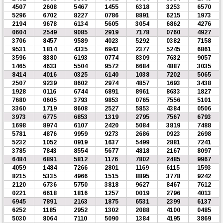
4507
2608
5467
1455
6318
3253
6570
5296
6702
8227
0786
8891
6215
1973
2194
9678
6134
5605
3054
6862
4276
0604
2549
9085
2919
7178
0760
4927
3706
8457
9589
4023
5292
0382
7158
9531
1814
4335
6943
2377
5245
6861
3596
8380
6193
0774
8309
7632
9057
1465
4633
5504
9572
6684
4887
3035
8414
4016
0325
6140
1038
7202
5065
2507
9239
8602
2974
4857
1693
3438
1928
0116
6744
6891
8961
8633
1827
7680
0605
3793
9853
0765
7556
5101
3360
1719
8608
2527
5853
4384
0506
3973
6775
6853
1319
2795
7567
6793
1698
8974
6107
2420
5084
3819
7488
5781
4876
9959
9273
2686
0923
2698
5232
1052
0919
1637
5499
2881
7241
3785
7843
8554
5677
4818
2167
8097
6484
6891
5812
1176
7802
2485
9967
4059
1484
7266
2801
1169
6115
1593
8215
5335
4966
1515
8895
3778
9242
2120
6736
5750
3818
9627
8467
7612
0221
6618
1816
1257
0019
2796
4013
6945
7891
2163
1875
6531
2399
6137
6252
1185
2952
1302
2088
4100
0485
5030
8064
7110
5090
1384
4195
3869