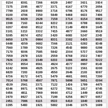
0154
8381
7266
6029
2497
3631
3934
7275
2395
4877
3371
6167
6770
2056
7799
2038
8900
3716
0796
8176
9517
0100
4706
7250
5849
9468
6633
7406
9515
6029
2628
7159
3714
6154
6962
1598
7163
6344
8232
3186
0788
6024
0207
4360
8512
8731
3149
4939
1645
3101
3213
3332
7415
4877
3660
9519
5385
8074
4252
3420
6083
5247
2243
6650
1276
0984
8331
3382
0435
8003
0448
4359
0682
7366
2121
0282
8348
7560
3789
7630
7226
4543
9880
0298
7170
9306
7585
5842
2304
5737
0299
7059
2978
1023
2559
8768
3532
7407
7826
2196
1549
0233
1086
4859
5322
5732
8554
6561
4924
4377
0997
8143
6242
9006
4925
2675
5133
1561
6300
6820
7203
6189
4550
2646
2103
9387
6736
9172
0471
5479
4681
0001
7200
7014
5768
4507
7871
5898
5651
0394
4329
2561
3371
7122
1436
1789
4475
6346
8971
6788
6272
7801
1817
9745
0456
4811
7969
9944
4712
1449
4365
3970
8927
1671
7199
6256
8677
6057
2451
7086
6115
0533
6410
1840
1936
3285
5483
1921
5882
1046
1075
1689