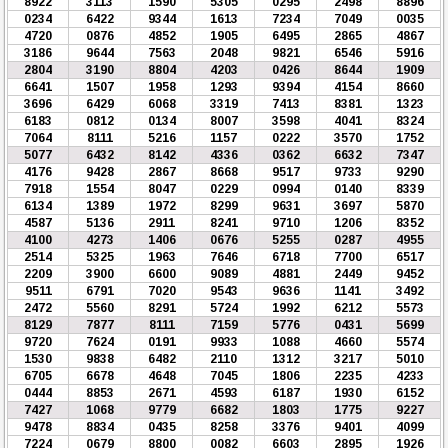
8922
3113
1590
5305
0295
2498
8896
0234
6422
9344
1613
7234
7049
0035
4720
0876
4852
1905
6495
2865
4867
3186
9644
7563
2048
9821
6546
5916
2804
3190
8804
4203
0426
8644
1909
6641
1507
1958
1293
9394
4154
8660
3696
6429
6068
3319
7413
8381
1323
6183
0812
0134
8007
3598
4041
8324
7064
8111
5216
1157
0222
3570
1752
5077
6432
8142
4336
0362
6632
7347
4176
9428
2867
8668
9517
9733
9290
7918
1554
8047
0229
0994
0140
8339
6134
1389
1972
8299
9631
3697
5870
4587
5136
2911
8241
9710
1206
8352
4100
4273
1406
0676
5255
0287
4955
2514
5325
1963
7646
6718
7700
6517
2209
3900
6600
9089
4881
2449
9452
9511
6791
7020
9543
9636
1141
3492
2472
5560
8291
5724
1992
6212
5573
8129
7877
8111
7159
5776
0431
5699
9720
7624
0191
9933
1088
4660
5574
1530
9838
6482
2110
1312
3217
5010
6705
6678
4648
7045
1806
2235
4233
0444
8853
2671
4593
6187
1930
6152
7427
1068
9779
6682
1803
1775
9227
9478
8834
0435
8258
3376
9401
4099
7224
0679
8800
0082
6603
2895
1926