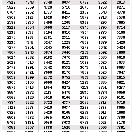
4912
4848
7749
0034
6782
3522
2013
5829
8569
4720
5710
1670
1768
8271
6764
7962
1733
8411
1359
0540
4379
6969
0123
1029
9434
5877
7718
3538
2599
0736
3498
1268
8389
4296
7885
3219
7654
0096
5117
6945
8795
8714
8138
9533
3194
8910
7904
7770
5106
2175
1983
2381
2311
7097
1093
7336
3130
4343
0247
1229
4869
1879
1420
7277
3751
5245
0546
7277
8642
5424
7867
3246
6874
3646
4153
7592
3860
9614
2582
9182
7670
2133
0080
6610
2612
4516
3442
9125
5029
0626
3633
1479
1791
6342
9531
3643
4731
8693
8062
7421
7690
9176
7859
9520
7047
8059
1899
2372
0752
7863
3826
2815
9366
6100
9696
6424
5123
6885
0821
6576
6416
1654
6272
7118
7751
6237
8554
7372
2113
5479
1530
3784
0056
0965
5129
5019
6166
2427
9759
9101
7884
6222
6722
4337
1052
5813
0719
6118
9273
0410
0634
3228
9833
8065
0825
9183
5429
6165
6253
2911
1668
6502
4682
5935
6158
1569
6188
7300
5466
3131
9039
3633
6753
9023
3178
7351
6607
3888
1529
9588
5096
7391