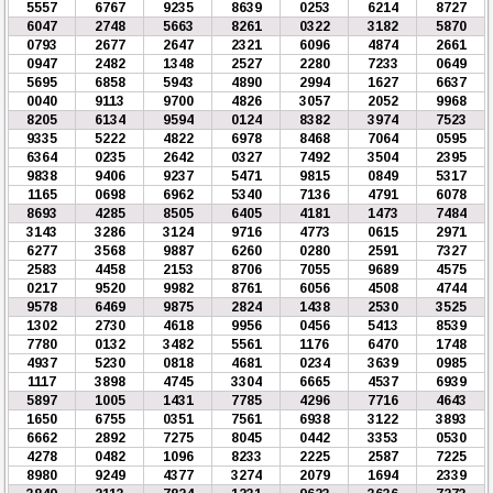
5557
6767
9235
8639
0253
6214
8727
6047
2748
5663
8261
0322
3182
5870
0793
2677
2647
2321
6096
4874
2661
0947
2482
1348
2527
2280
7233
0649
5695
6858
5943
4890
2994
1627
6637
0040
9113
9700
4826
3057
2052
9968
8205
6134
9594
0124
8382
3974
7523
9335
5222
4822
6978
8468
7064
0595
6364
0235
2642
0327
7492
3504
2395
9838
9406
9237
5471
9815
0849
5317
1165
0698
6962
5340
7136
4791
6078
8693
4285
8505
6405
4181
1473
7484
3143
3286
3124
9716
4773
0615
2971
6277
3568
9887
6260
0280
2591
7327
2583
4458
2153
8706
7055
9689
4575
0217
9520
9982
8761
6056
4508
4744
9578
6469
9875
2824
1438
2530
3525
1302
2730
4618
9956
0456
5413
8539
7780
0132
3482
5561
1176
6470
1748
4937
5230
0818
4681
0234
3639
0985
1117
3898
4745
3304
6665
4537
6939
5897
1005
1431
7785
4296
7716
4643
1650
6755
0351
7561
6938
3122
3893
6662
2892
7275
8045
0442
3353
0530
4278
0482
1096
8233
2225
2587
7225
8980
9249
4377
3274
2079
1694
2339