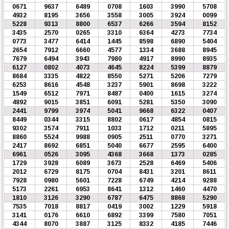
0671
9637
6489
0708
1603
3990
5708
4932
8195
3656
3558
3005
3924
0099
5228
9313
8800
6537
6266
3594
8152
3435
2570
0265
3310
6364
4273
7734
0773
3477
6414
1445
8598
6890
5404
2654
7912
6660
4577
1334
3688
8945
7679
6494
3943
7980
4917
8990
8935
6127
0802
4073
4645
8224
5399
8879
8684
3335
4822
8550
5271
5206
7279
6253
8616
4548
3237
5901
8698
3222
1549
6512
7971
8487
0400
1615
3274
4892
9015
3851
6091
5281
5350
3090
2441
9799
3974
5041
9668
6322
0407
8449
0344
3315
8802
0617
4854
0815
9302
3574
7911
1033
1712
0211
5895
8860
5524
9988
0905
2511
0770
3271
2417
8692
6851
5040
6677
2595
6400
6961
0526
3095
4368
3668
1373
0285
1729
3928
6089
3673
2528
6469
5406
2012
6729
8175
0704
8431
3201
8611
7928
0980
5601
7228
6749
4214
9288
5173
2261
6953
8641
1312
1460
4470
1810
3126
3290
6787
6475
8868
5290
7535
7018
8817
0419
3002
1229
5918
3141
0176
6610
6892
3399
7580
7051
4344
8070
3887
3125
8332
4185
7446