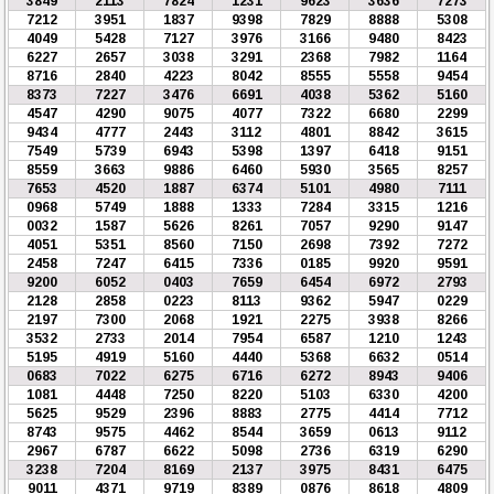
3849
2113
7824
1231
9623
3636
7273
7212
3951
1837
9398
7829
8888
5308
4049
5428
7127
3976
3166
9480
8423
6227
2657
3038
3291
2368
7982
1164
8716
2840
4223
8042
8555
5558
9454
8373
7227
3476
6691
4038
5362
5160
4547
4290
9075
4077
7322
6680
2299
9434
4777
2443
3112
4801
8842
3615
7549
5739
6943
5398
1397
6418
9151
8559
3663
9886
6460
5930
3565
8257
7653
4520
1887
6374
5101
4980
7111
0968
5749
1888
1333
7284
3315
1216
0032
1587
5626
8261
7057
9290
9147
4051
5351
8560
7150
2698
7392
7272
2458
7247
6415
7336
0185
9920
9591
9200
6052
0403
7659
6454
6972
2793
2128
2858
0223
8113
9362
5947
0229
2197
7300
2068
1921
2275
3938
8266
3532
2733
2014
7954
6587
1210
1243
5195
4919
5160
4440
5368
6632
0514
0683
7022
6275
6716
6272
8943
9406
1081
4448
7250
8220
5103
6330
4200
5625
9529
2396
8883
2775
4414
7712
8743
9575
4462
8544
3659
0613
9112
2967
6787
6622
5098
2736
6319
6290
3238
7204
8169
2137
3975
8431
6475
9011
4371
9719
8389
0876
8618
4809