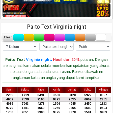
Paito Text Virginia night
Clear
Paito Text
Virginia night.
Hasil dari 2041
putaran, Dengan
senang hati kami akan selalu memberikan updatetan yang akurat
sesuai dengan ada pada situs resmi. Berikut dibawah ini
rangkuman keluaran angka yang dapat kami tampilkan.
Senin
Selasa
Rabu
Kamis
Jumat
Sabtu
Minggu
2259
1719
8491
3560
8328
5922
0397
4902
2539
9160
9391
9035
6009
2351
4086
7963
4278
1596
4945
2450
1333
9770
1781
1560
1260
9855
1689
0694
1756
4651
2900
9325
8878
1501
9459