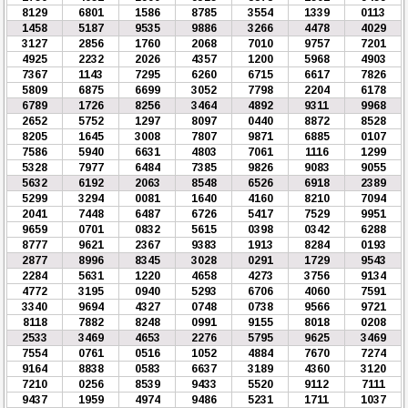
8129
6801
1586
8785
3554
1339
0113
1458
5187
9535
9886
3266
4478
4029
3127
2856
1760
2068
7010
9757
7201
4925
2232
2026
4357
1200
5968
4903
7367
1143
7295
6260
6715
6617
7826
5809
6875
6699
3052
7798
2204
6178
6789
1726
8256
3464
4892
9311
9968
2652
5752
1297
8097
0440
8872
8528
8205
1645
3008
7807
9871
6885
0107
7586
5940
6631
4803
7061
1116
1299
5328
7977
6484
7385
9826
9083
9055
5632
6192
2063
8548
6526
6918
2389
5299
3294
0081
1640
4160
8210
7094
2041
7448
6487
6726
5417
7529
9951
9659
0701
0832
5615
0398
0342
6288
8777
9621
2367
9383
1913
8284
0193
2877
8996
8345
3028
0291
1729
9543
2284
5631
1220
4658
4273
3756
9134
4772
3195
0940
5293
6706
4060
7591
3340
9694
4327
0748
0738
9566
9721
8118
7882
8248
0991
9155
8018
0208
2533
3469
4653
2276
5795
9625
3469
7554
0761
0516
1052
4884
7670
7274
9164
8838
0583
6637
3189
4360
3120
7210
0256
8539
9433
5520
9112
7111
9437
1959
4974
9486
5231
1711
1037