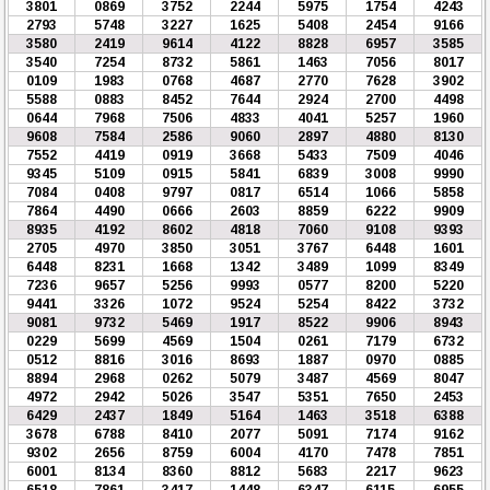
3801
0869
3752
2244
5975
1754
4243
2793
5748
3227
1625
5408
2454
9166
3580
2419
9614
4122
8828
6957
3585
3540
7254
8732
5861
1463
7056
8017
0109
1983
0768
4687
2770
7628
3902
5588
0883
8452
7644
2924
2700
4498
0644
7968
7506
4833
4041
5257
1960
9608
7584
2586
9060
2897
4880
8130
7552
4419
0919
3668
5433
7509
4046
9345
5109
0915
5841
6839
3008
9990
7084
0408
9797
0817
6514
1066
5858
7864
4490
0666
2603
8859
6222
9909
8935
4192
8602
4818
7060
9108
9393
2705
4970
3850
3051
3767
6448
1601
6448
8231
1668
1342
3489
1099
8349
7236
9657
5256
9993
0577
8200
5220
9441
3326
1072
9524
5254
8422
3732
9081
9732
5469
1917
8522
9906
8943
0229
5699
4569
1504
0261
7179
6732
0512
8816
3016
8693
1887
0970
0885
8894
2968
0262
5079
3487
4569
8047
4972
2942
5026
3547
5351
7650
2453
6429
2437
1849
5164
1463
3518
6388
3678
6788
8410
2077
5091
7174
9162
9302
2656
8759
6004
4170
7478
7851
6001
8134
8360
8812
5683
2217
9623
6518
7861
3417
1448
6347
6115
6955