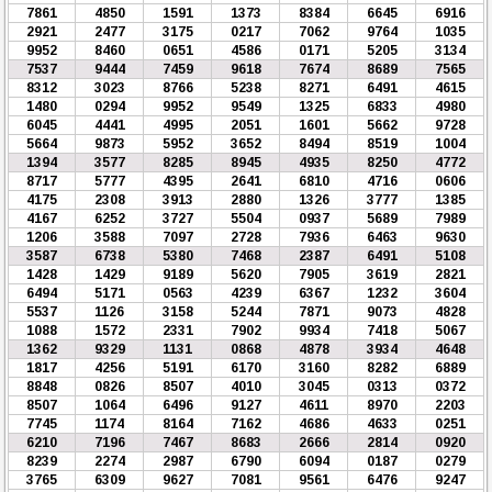
7861
4850
1591
1373
8384
6645
6916
2921
2477
3175
0217
7062
9764
1035
9952
8460
0651
4586
0171
5205
3134
7537
9444
7459
9618
7674
8689
7565
8312
3023
8766
5238
8271
6491
4615
1480
0294
9952
9549
1325
6833
4980
6045
4441
4995
2051
1601
5662
9728
5664
9873
5952
3652
8494
8519
1004
1394
3577
8285
8945
4935
8250
4772
8717
5777
4395
2641
6810
4716
0606
4175
2308
3913
2880
1326
3777
1385
4167
6252
3727
5504
0937
5689
7989
1206
3588
7097
2728
7936
6463
9630
3587
6738
5380
7468
2387
6491
5108
1428
1429
9189
5620
7905
3619
2821
6494
5171
0563
4239
6367
1232
3604
5537
1126
3158
5244
7871
9073
4828
1088
1572
2331
7902
9934
7418
5067
1362
9329
1131
0868
4878
3934
4648
1817
4256
5191
6170
3160
8282
6889
8848
0826
8507
4010
3045
0313
0372
8507
1064
6496
9127
4611
8970
2203
7745
1174
8164
7162
4686
4633
0251
6210
7196
7467
8683
2666
2814
0920
8239
2274
2987
6790
6094
0187
0279
3765
6309
9627
7081
9561
6476
9247