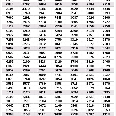
6834
1782
1684
1610
5858
9884
9910
2196
3470
2186
0545
5929
4544
6545
0910
8769
7941
6984
0943
9380
3793
7060
0291
1069
7443
3087
0924
0200
7282
2976
6734
8100
8865
4656
5427
4113
6362
0984
7339
1146
1556
2156
0102
1259
4168
7394
3260
5414
7994
1977
7802
0436
8424
8590
7751
4988
7253
5248
6009
0750
3319
6517
6870
5094
5275
0332
1843
5745
8977
7283
1007
5028
7122
8623
0319
0620
5043
0922
9611
2097
4009
5738
1882
1750
8507
5547
3544
3776
2238
8876
2523
6257
0109
8428
1320
8784
3819
2460
8360
1921
4444
9854
3138
1030
0929
9852
2369
6201
5679
5646
5268
1366
5164
9687
5500
2743
5161
3831
8937
6875
8764
7697
0054
7643
1326
1360
3537
8577
1789
6858
1711
3571
8570
2493
2818
6528
8715
5052
8879
5764
5411
8120
8011
2699
8694
9100
5395
2100
2361
1871
8383
7920
3233
8148
7016
9273
0104
8138
6314
7714
3350
0040
2378
9072
0109
0868
9916
2648
2752
9855
6103
5152
0226
5322
6853
3908
5158
3110
3698
9738
3487
1313