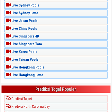
Live Sydney Pools
Live Sydney Lotto
Live Japan Pools
Live China Pools
Live Singapore 4D
Live Singapore Toto
Live Korea Pools
Live Taiwan Pools
Live Hongkong Pools
Live Hongkong Lotto
Prediksi Togel Populer.
Prediksi Taipei
Prediksi North Carolina Day