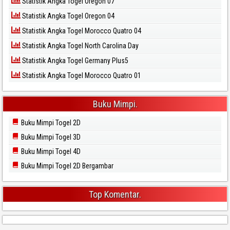
Statistik Angka Togel Oregon 07
Statistik Angka Togel Oregon 04
Statistik Angka Togel Morocco Quatro 04
Statistik Angka Togel North Carolina Day
Statistik Angka Togel Germany Plus5
Statistik Angka Togel Morocco Quatro 01
Buku Mimpi.
Buku Mimpi Togel 2D
Buku Mimpi Togel 3D
Buku Mimpi Togel 4D
Buku Mimpi Togel 2D Bergambar
Top Komentar.