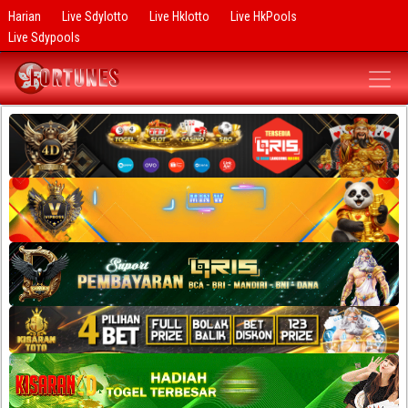
Harian
Live Sdylotto
Live Hklotto
Live HkPools
Live Sdypools