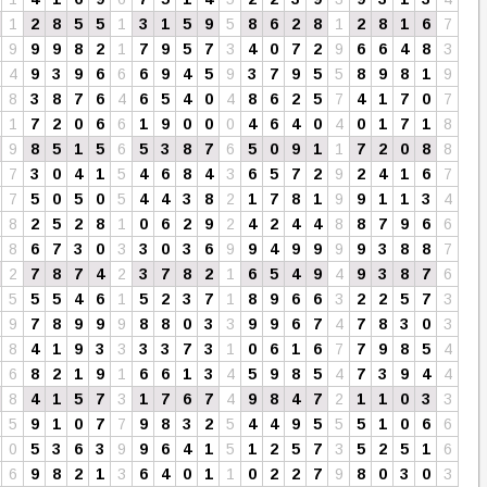
1
2
8
5
5
1
3
1
5
9
5
8
6
2
8
1
2
8
1
6
7
9
9
9
8
2
1
7
9
5
7
3
4
0
7
2
9
6
6
4
8
3
4
9
3
9
6
6
6
9
4
5
9
3
7
9
5
5
8
9
8
1
9
8
3
8
7
6
4
6
5
4
0
4
8
6
2
5
7
4
1
7
0
7
1
7
2
0
6
6
1
9
0
0
0
4
6
4
0
4
0
1
7
1
8
9
8
5
1
5
6
5
3
8
7
6
5
0
9
1
1
7
2
0
8
8
7
3
0
4
1
5
4
6
8
4
3
6
5
7
2
9
2
4
1
6
7
7
5
0
5
0
5
4
4
3
8
2
1
7
8
1
9
9
1
1
3
4
8
2
5
2
8
1
0
6
2
9
2
4
2
4
4
8
8
7
9
6
6
8
6
7
3
0
3
3
0
3
6
9
9
4
9
9
9
9
3
8
8
7
2
7
8
7
4
2
3
7
8
2
1
6
5
4
9
4
9
3
8
7
6
5
5
5
4
6
1
5
2
3
7
1
8
9
6
6
3
2
2
5
7
3
9
7
8
9
9
9
8
8
0
3
3
9
9
6
7
4
7
8
3
0
3
8
4
1
9
3
3
3
3
7
3
1
0
6
1
6
7
7
9
8
5
4
6
8
2
1
9
1
6
6
1
3
4
5
9
8
5
4
7
3
9
4
4
8
4
1
5
7
3
1
7
6
7
4
9
8
4
7
2
1
1
0
3
3
5
9
1
0
7
7
9
8
3
2
5
4
4
9
5
5
5
1
0
6
6
0
5
3
6
3
9
9
6
4
1
5
1
2
5
7
3
5
2
5
1
6
6
9
8
2
1
3
6
4
0
1
1
0
2
2
7
9
8
0
3
0
3