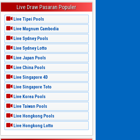
Live Draw Pasaran Populer
Live Tipei Pools
Live Magnum Cambodia
Live Sydney Pools
Live Sydney Lotto
Live Japan Pools
Live China Pools
Live Singapore 4D
Live Singapore Toto
Live Korea Pools
Live Taiwan Pools
Live Hongkong Pools
Live Hongkong Lotto