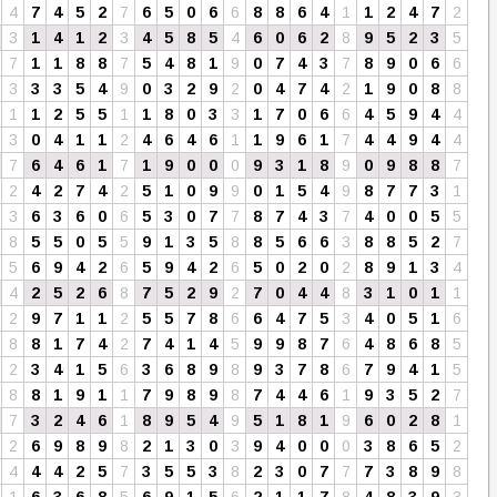
4
7
4
5
2
7
6
5
0
6
6
8
8
6
4
1
1
2
4
7
2
3
1
4
1
2
3
4
5
8
5
4
6
0
6
2
8
9
5
2
3
5
7
1
1
8
8
7
5
4
8
1
9
0
7
4
3
7
8
9
0
6
6
3
3
3
5
4
9
0
3
2
9
2
0
4
7
4
2
1
9
0
8
8
1
1
2
5
5
1
1
8
0
3
3
1
7
0
6
6
4
5
9
4
4
3
0
4
1
1
2
4
6
4
6
1
1
9
6
1
7
4
4
9
4
4
7
6
4
6
1
7
1
9
0
0
0
9
3
1
8
9
0
9
8
8
7
2
4
2
7
4
2
5
1
0
9
9
0
1
5
4
9
8
7
7
3
1
3
6
3
6
0
6
5
3
0
7
7
8
7
4
3
7
4
0
0
5
5
8
5
5
0
5
5
9
1
3
5
8
8
5
6
6
3
8
8
5
2
7
5
6
9
4
2
6
5
9
4
2
6
5
0
2
0
2
8
9
1
3
4
4
2
5
2
6
8
7
5
2
9
2
7
0
4
4
8
3
1
0
1
1
2
9
7
1
1
2
5
5
7
8
6
6
4
7
5
3
4
0
5
1
6
8
8
1
7
4
2
7
4
1
4
5
9
9
8
7
6
4
8
6
8
5
2
3
4
1
5
6
3
6
8
9
8
9
3
7
8
6
7
9
4
1
5
8
8
1
9
1
1
7
9
8
9
8
7
4
4
6
1
9
3
5
2
7
7
3
2
4
6
1
8
9
5
4
9
5
1
8
1
9
6
0
2
8
1
2
6
9
8
9
8
2
1
3
0
3
9
4
0
0
0
3
8
6
5
2
4
4
4
2
5
7
3
5
5
3
8
2
3
0
7
7
7
3
8
9
8
1
6
3
6
8
5
6
9
1
5
6
2
1
1
7
8
4
8
3
9
3