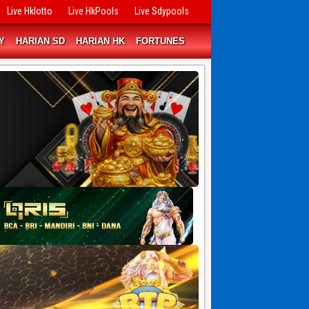
Live Hklotto
Live HkPools
Live Sdypools
Y
HARIAN SD
HARIAN HK
FORTUNES