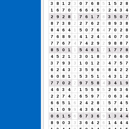
3
8
1
2
3
0
7
6
8
5
1
5
2
8
1
6
7
0
7
6
6
4
5
9
2
4
3
4
2
9
2
8
1
7
6
1
7
8
3
5
0
7
8
7
3
8
2
2
7
6
2
8
8
9
3
8
8
4
6
4
1
5
0
7
6
4
7
0
2
8
7
6
8
9
8
4
1
2
4
6
4
0
7
0
7
7
6
7
4
7
4
2
9
2
9
8
8
7
8
5
0
1
1
5
4
6
1
7
1
7
7
8
4
5
2
1
3
3
0
1
8
9
7
6
6
0
3
7
9
3
3
1
0
1
2
3
4
7
5
7
6
2
4
3
7
3
5
9
6
6
8
4
2
2
6
0
8
1
9
5
3
5
1
6
4
3
1
2
7
7
0
2
2
9
7
5
8
4
3
4
1
9
4
6
3
4
7
1
5
5
9
5
2
6
3
6
2
2
7
4
2
6
5
9
7
7
0
6
3
4
6
6
5
1
6
2
4
2
8
1
5
7
4
5
5
1
0
9
9
4
3
6
4
1
6
6
2
1
0
6
1
5
6
6
7
3
6
9
1
3
4
4
8
9
0
3
3
3
6
4
2
6
1
4
4
4