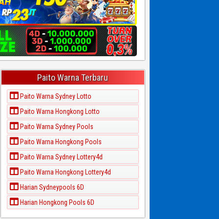
Paito Warna Terbaru
Paito Warna Sydney Lotto
Paito Warna Hongkong Lotto
Paito Warna Sydney Pools
Paito Warna Hongkong Pools
Paito Warna Sydney Lottery4d
Paito Warna Hongkong Lottery4d
Harian Sydneypools 6D
Harian Hongkong Pools 6D