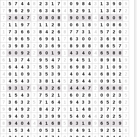
1
5
7
4
4
8
2
3
1
7
8
0
9
8
4
3
1
3
9
0
9
7
9
6
2
9
2
6
3
4
9
4
5
2
9
1
1
1
3
4
7
2
7
2
6
4
7
2
0
8
0
8
8
9
0
5
8
4
4
5
0
9
9
2
1
1
9
7
7
1
1
2
8
1
0
6
1
8
9
1
0
8
6
5
1
7
3
6
6
3
8
4
2
6
8
7
7
3
1
4
5
7
2
0
2
7
0
9
6
5
2
6
9
6
1
7
6
3
0
0
0
3
6
9
8
8
6
3
9
8
3
2
0
3
6
9
6
8
9
8
8
7
8
6
5
7
3
6
6
0
9
2
2
6
0
1
9
1
4
3
4
0
4
6
5
8
8
7
6
1
3
7
4
2
9
5
4
7
2
9
4
5
1
6
8
9
8
1
9
3
6
4
4
3
7
5
5
5
3
8
6
9
8
3
2
3
1
0
9
9
4
0
1
0
9
9
3
5
3
9
3
4
0
4
4
8
6
8
9
2
2
3
4
5
4
3
7
3
8
1
4
5
2
5
4
4
8
0
9
5
1
6
1
9
3
1
7
8
4
3
2
6
8
4
4
4
7
2
6
6
8
0
8
9
1
5
4
3
7
7
5
2
1
3
6
0
2
8
1
0
0
2
3
5
7
3
6
3
2
5
7
1
6
4
1
9
4
3
3
6
6
5
2
0
2
9
0
4
9
2
2
8
4
2
7
9
1
1
4
8
3
3
7
7
9
7
3
9
4
0
3
3
3
3
9
9
9
5
4
0
4
4
2
0
2
5
7
8
9
4
0
4
4
4
1
6
8
5
6
3
1
8
9
6
5
3
9
3
8
1
5
3
4
7
0
5
3
1
4
0
4
9
1
1
9
2
5
1
6