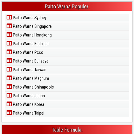
Paito Warna Populer.
Paito Warna Sydney
Paito Warna Singapore
Paito Warna Hongkong
Paito Warna Kuda Lari
Paito Warna Pcso
Paito Warna Bullseye
Paito Warna Taiwan
Paito Warna Magnum
Paito Warna Chinapools
Paito Warna Japan
Paito Warna Korea
Paito Warna Taipei
Table Formula.