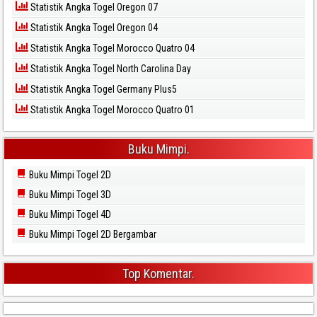
Statistik Angka Togel Oregon 07
Statistik Angka Togel Oregon 04
Statistik Angka Togel Morocco Quatro 04
Statistik Angka Togel North Carolina Day
Statistik Angka Togel Germany Plus5
Statistik Angka Togel Morocco Quatro 01
Buku Mimpi.
Buku Mimpi Togel 2D
Buku Mimpi Togel 3D
Buku Mimpi Togel 4D
Buku Mimpi Togel 2D Bergambar
Top Komentar.