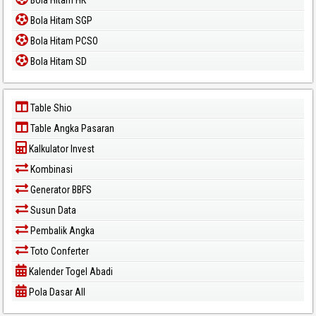
Bola Hitam HK
Bola Hitam SGP
Bola Hitam PCSO
Bola Hitam SD
Table Shio
Table Angka Pasaran
Kalkulator Invest
Kombinasi
Generator BBFS
Susun Data
Pembalik Angka
Toto Conferter
Kalender Togel Abadi
Pola Dasar All