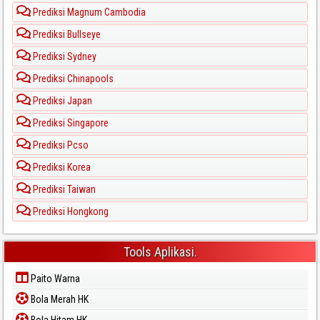
Prediksi Magnum Cambodia
Prediksi Bullseye
Prediksi Sydney
Prediksi Chinapools
Prediksi Japan
Prediksi Singapore
Prediksi Pcso
Prediksi Korea
Prediksi Taiwan
Prediksi Hongkong
Tools Aplikasi.
Paito Warna
Bola Merah HK