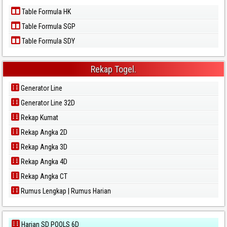
Table Formula HK
Table Formula SGP
Table Formula SDY
Rekap Togel.
Generator Line
Generator Line 32D
Rekap Kumat
Rekap Angka 2D
Rekap Angka 3D
Rekap Angka 4D
Rekap Angka CT
Rumus Lengkap | Rumus Harian
Harian SD POOLS 6D