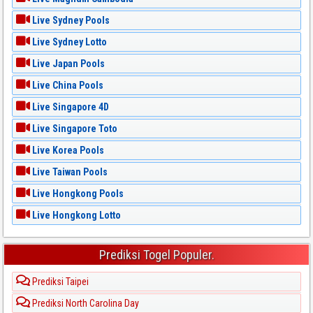
Live Sydney Pools
Live Sydney Lotto
Live Japan Pools
Live China Pools
Live Singapore 4D
Live Singapore Toto
Live Korea Pools
Live Taiwan Pools
Live Hongkong Pools
Live Hongkong Lotto
Prediksi Togel Populer.
Prediksi Taipei
Prediksi North Carolina Day