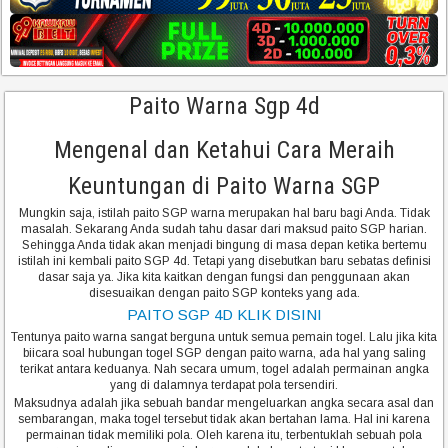
Paito Warna Sgp 4d
Mengenal dan Ketahui Cara Meraih
Keuntungan di Paito Warna SGP
Mungkin saja, istilah paito SGP warna merupakan hal baru bagi Anda. Tidak
masalah. Sekarang Anda sudah tahu dasar dari maksud paito SGP harian.
Sehingga Anda tidak akan menjadi bingung di masa depan ketika bertemu
istilah ini kembali paito SGP 4d. Tetapi yang disebutkan baru sebatas definisi
dasar saja ya. Jika kita kaitkan dengan fungsi dan penggunaan akan
disesuaikan dengan paito SGP konteks yang ada.
PAITO SGP 4D KLIK DISINI
Tentunya paito warna sangat berguna untuk semua pemain togel. Lalu jika kita
biicara soal hubungan togel SGP dengan paito warna, ada hal yang saling
terikat antara keduanya. Nah secara umum, togel adalah permainan angka
yang di dalamnya terdapat pola tersendiri.
Maksudnya adalah jika sebuah bandar mengeluarkan angka secara asal dan
sembarangan, maka togel tersebut tidak akan bertahan lama. Hal ini karena
permainan tidak memiliki pola. Oleh karena itu, terbentuklah sebuah pola