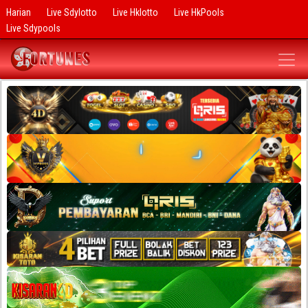
Harian
Live Sdylotto
Live Hklotto
Live HkPools
Live Sdypools