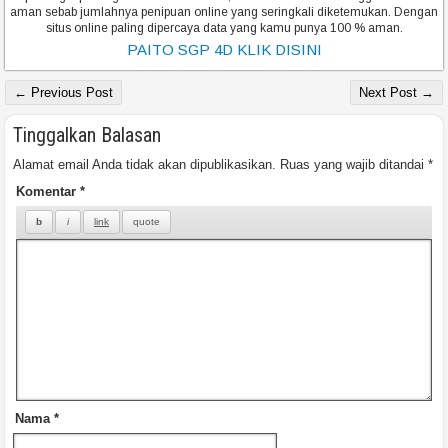
aman sebab jumlahnya penipuan online yang seringkali diketemukan. Dengan
situs online paling dipercaya data yang kamu punya 100 % aman.
PAITO SGP 4D KLIK DISINI
← Previous Post
Next Post →
Tinggalkan Balasan
Alamat email Anda tidak akan dipublikasikan.
Ruas yang wajib ditandai
*
Komentar
*
Nama
*