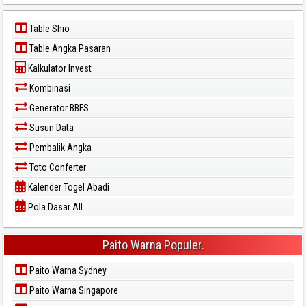
Table Shio
Table Angka Pasaran
Kalkulator Invest
Kombinasi
Generator BBFS
Susun Data
Pembalik Angka
Toto Conferter
Kalender Togel Abadi
Pola Dasar All
Paito Warna Populer.
Paito Warna Sydney
Paito Warna Singapore