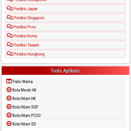
Prediksi Japan
Prediksi Singapore
Prediksi Pcso
Prediksi Korea
Prediksi Taiwan
Prediksi Hongkong
Tools Aplikasi.
Paito Warna
Bola Merah HK
Bola Hitam HK
Bola Hitam SGP
Bola Hitam PCSO
Bola Hitam SD