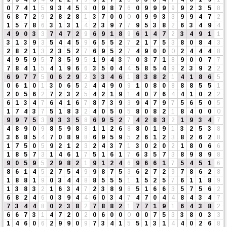
0
7
4
1
5
9
3
4
5
9
0
9
8
7
6
0
9
9
9
9
9
2
3
5
8
6
8
7
2
9
2
8
2
8
1
3
7
0
0
0
0
9
9
3
3
9
9
4
7
2
1
5
7
8
6
3
1
3
1
4
2
3
9
7
7
9
5
3
8
2
6
3
4
9
4
4
9
0
3
3
7
4
7
2
9
6
9
1
8
9
6
1
4
7
2
3
4
9
1
1
3
1
3
9
3
5
4
4
5
9
6
5
5
2
7
2
1
7
5
3
8
0
8
4
3
2
8
2
1
3
2
3
5
2
7
6
9
5
2
7
4
9
0
0
0
2
4
4
4
8
4
9
5
9
5
7
3
5
9
5
1
9
4
3
7
0
3
7
1
8
9
0
0
7
7
7
8
4
1
5
4
1
9
6
6
3
5
0
4
4
5
8
5
4
9
2
3
9
2
2
6
9
7
7
5
0
6
2
9
2
3
3
4
6
1
8
3
8
2
1
4
1
8
6
5
0
6
1
0
1
3
0
6
5
2
4
4
9
0
9
1
0
8
0
8
8
8
5
5
1
2
0
5
6
2
7
2
3
2
5
4
2
1
9
1
4
0
7
6
4
4
1
0
2
2
6
1
3
4
7
6
4
1
6
7
8
7
3
9
3
9
4
7
9
7
5
6
5
0
5
1
7
4
3
7
5
1
8
3
2
4
0
5
0
5
8
0
8
2
1
8
4
0
0
0
9
9
7
5
3
9
3
3
5
8
6
9
5
2
7
4
2
8
3
2
1
9
3
4
7
4
8
9
0
9
8
5
9
8
8
1
1
2
6
8
8
0
1
9
1
3
2
5
3
8
3
6
8
5
4
7
0
8
9
8
6
9
5
9
5
2
6
1
2
3
8
2
6
2
8
1
7
5
0
5
9
2
1
2
3
2
4
3
7
1
3
0
2
0
2
1
8
0
6
6
1
8
5
7
3
1
4
6
1
7
5
1
6
1
7
6
3
5
7
3
8
9
8
9
8
9
0
5
9
5
2
9
8
2
1
9
1
2
4
6
9
6
6
1
7
5
4
5
1
6
8
6
1
4
5
2
7
5
4
9
9
8
7
5
3
6
2
7
2
9
7
8
6
2
8
1
8
8
1
9
0
3
4
4
8
8
5
5
5
1
1
5
2
5
7
6
1
1
8
9
1
3
8
3
2
1
6
3
4
7
2
3
8
9
8
5
1
6
6
3
5
7
5
6
2
6
8
2
4
6
0
3
9
4
4
6
0
3
4
7
4
7
0
4
4
8
4
3
4
7
7
3
4
4
8
0
2
3
8
2
7
8
8
2
1
7
7
1
9
1
6
4
3
8
2
6
6
7
3
1
4
7
2
0
2
0
6
0
0
0
0
0
7
5
3
3
8
0
3
3
1
4
6
0
6
2
9
9
0
9
7
3
4
1
5
5
1
3
1
4
4
0
2
6
8