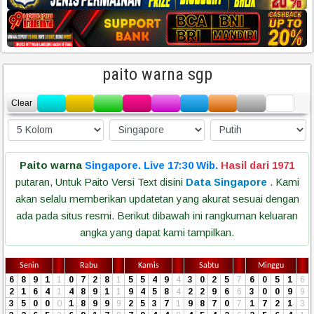
paito warna sgp
Clear
Paito warna
Singapore. Live 17:30 Wib.
Hasil dari 1971
putaran, Untuk Paito Versi Text disini
Data Singapore
. Kami
akan selalu memberikan updatetan yang akurat sesuai dengan
ada pada situs resmi. Berikut dibawah ini rangkuman keluaran
angka yang dapat kami tampilkan.
Senin
Rabu
Kamis
Sabtu
Minggu
6
8
9
1
1
0
7
2
8
1
5
5
4
9
4
3
0
2
5
7
6
0
5
1
6
2
1
6
4
1
4
8
9
1
1
9
4
5
8
4
2
2
9
6
6
3
0
0
9
9
3
5
0
0
0
1
8
9
9
9
2
5
3
7
1
9
8
7
0
7
1
7
2
1
3