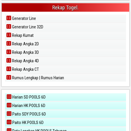
Rekap Togel.
Generator Line
Generator Line 32D
Rekap Kumat
Rekap Angka 2D
Rekap Angka 3D
Rekap Angka 4D
Rekap Angka CT
Rumus Lengkap | Rumus Harian
Harian SD POOLS 6D
Harian HK POOLS 6D
Paito SDY POOLS 6D
Paito HK POOLS 6D