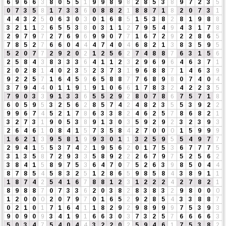
6
9
6
6
3
8
0
5
5
1
9
9
8
9
8
2
8
5
3
8
9
7
2
3
5
0
7
3
5
8
1
7
3
3
6
0
8
8
2
1
8
8
7
1
8
2
0
7
3
1
4
4
3
2
5
0
6
3
0
3
0
1
6
8
5
1
5
3
8
2
8
1
9
8
8
3
2
1
1
2
6
5
5
3
8
0
3
1
1
2
7
9
5
4
9
4
3
1
7
8
2
9
7
9
7
2
7
6
9
6
9
9
0
7
7
1
6
7
2
9
2
2
8
6
5
7
8
5
2
7
6
6
0
4
4
4
7
4
0
4
6
8
2
1
3
8
3
5
9
5
5
2
0
7
7
2
9
2
0
2
1
2
5
6
2
7
4
8
8
7
6
3
1
5
6
2
5
8
4
3
8
3
3
3
6
4
1
1
2
3
2
9
6
9
6
4
6
3
7
1
2
0
2
8
1
4
0
2
3
5
2
3
7
3
1
9
6
8
8
7
1
4
6
3
9
9
2
2
5
7
1
6
4
5
9
6
5
8
8
7
7
6
8
9
8
0
7
4
0
4
3
7
9
4
4
0
1
1
9
1
9
1
0
6
6
1
7
8
3
2
4
2
2
3
5
7
9
0
3
3
9
1
3
3
6
5
5
2
9
2
8
0
7
8
6
7
5
7
1
8
6
0
5
9
5
3
2
5
6
2
8
5
7
4
2
4
8
2
3
5
5
3
9
2
2
9
9
6
7
4
5
2
1
7
8
6
3
3
8
2
4
6
2
5
7
8
6
8
2
1
3
2
7
3
1
9
0
5
3
8
9
1
3
0
3
5
9
2
9
2
3
2
3
9
3
2
6
4
6
1
0
8
4
1
5
7
3
5
8
4
2
7
0
0
0
1
5
9
9
9
1
6
2
1
3
9
5
8
1
9
9
3
0
1
1
3
2
5
9
5
5
4
9
7
7
2
9
4
1
5
5
3
7
4
2
1
9
5
6
2
0
1
7
5
3
6
7
7
7
5
3
1
3
5
8
7
2
9
3
3
5
8
9
2
2
2
6
7
9
7
5
2
5
6
2
3
8
4
1
5
8
9
7
5
3
6
4
7
0
7
5
2
6
3
9
8
5
0
4
4
8
7
8
5
4
5
8
3
2
5
1
2
8
6
5
9
8
5
8
4
3
8
9
1
1
1
8
7
4
2
5
4
1
6
7
8
8
1
2
3
1
2
2
2
4
2
7
8
2
1
8
9
8
8
7
0
7
3
3
6
2
0
3
8
2
8
3
8
3
2
9
8
0
0
0
1
2
0
0
0
2
0
7
9
7
0
1
6
5
2
9
2
8
5
4
3
3
8
8
7
0
2
1
0
1
7
1
6
4
1
1
8
2
9
2
9
8
9
9
9
7
5
3
9
3
9
0
9
0
9
3
4
1
9
1
6
6
3
0
3
7
3
2
5
7
6
6
6
6
3
5
0
3
4
7
5
4
0
4
4
3
2
2
0
2
5
9
4
6
1
7
5
3
8
2