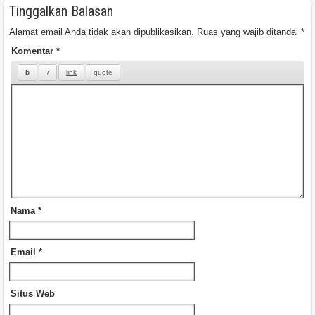
Tinggalkan Balasan
Alamat email Anda tidak akan dipublikasikan.
Ruas yang wajib ditandai
*
Komentar
*
Nama
*
Email
*
Situs Web