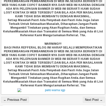
PERKEMBANGAN PEMBANNERAN DI WEB INI.SEGERA BERHENTI DI
WEB YANG KAMI COPOT BANNER NYA DARI WEB INI KARENA DENGAN
ADA NYA PELEPASAN BANNER DI WEB INI BERARTI KAMI SUDAH
LOST KONTAK DI WEB TERSEBUT DAN BILA ADA PER MASALAHAN
KAMI TIDAK BISA MEMBANTU DENGAN MAKSIMAL.
Setiap Masalah Pasti Ada Penyebab dan Pasti Ada Juga Jalan
Terbaik Untuk Selesaikan Masalah, Diharapkan Jangan Panik
Mengambil Tindakan yang Akan Rugikan Anda, dan Semua
Keluhan/Masalah Akun dan Transaksi di Semua Web yang Ada di List
Referensi Kami Mengutamakan Referral. Thx.
WARNING!!!
BAGI PARA REFFERAL BLOG INI HARAP SELALU MEMPERHATIKAN
PERKEMBANGAN PEMBANNERAN DI WEB INI.SEGERA BERHENTI DI
WEB YANG KAMI COPOT BANNER NYA DARI WEB INI.KARENA DENGAN
ADA NYA PELEPASAN BANNER DI WEB INI BERARTI KAMI SUDAH
LOST KONTAK DI WEB TERSEBUT.DAN BILA ADA PER MASALAHAN
KAMI TIDAK BISA MEMBANTU DENGAN MAKSIMAL.
Setiap Masalah Pasti Ada Penyebab dan Pasti Ada Juga Jalan
Terbaik Untuk Selesaikan Masalah,.Diharapkan Jangan Panik
Mengambil Tindakan yang Akan Rugikan Anda.dan Semua
Keluhan/Masalah Akun dan Transaksi di Semua Web yang Ada di List
Referensi Kami Mengutamakan Referral. Thx
← Previous Post
Next Post →