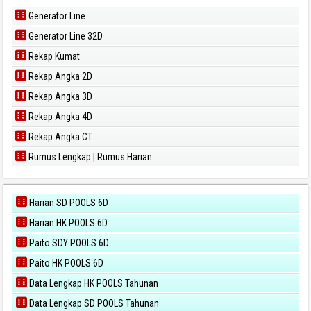
Generator Line
Generator Line 32D
Rekap Kumat
Rekap Angka 2D
Rekap Angka 3D
Rekap Angka 4D
Rekap Angka CT
Rumus Lengkap | Rumus Harian
Harian SD POOLS 6D
Harian HK POOLS 6D
Paito SDY POOLS 6D
Paito HK POOLS 6D
Data Lengkap HK POOLS Tahunan
Data Lengkap SD POOLS Tahunan