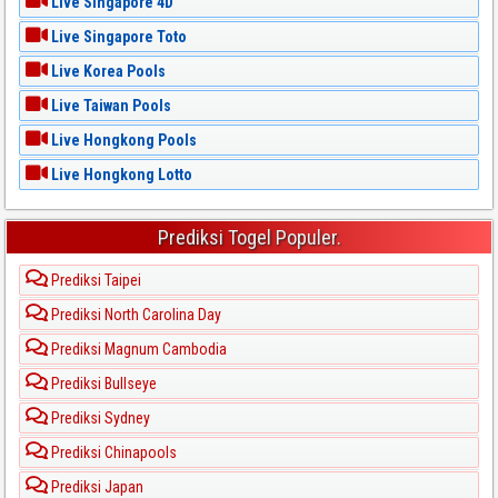
Live Singapore 4D
Live Singapore Toto
Live Korea Pools
Live Taiwan Pools
Live Hongkong Pools
Live Hongkong Lotto
Prediksi Togel Populer.
Prediksi Taipei
Prediksi North Carolina Day
Prediksi Magnum Cambodia
Prediksi Bullseye
Prediksi Sydney
Prediksi Chinapools
Prediksi Japan