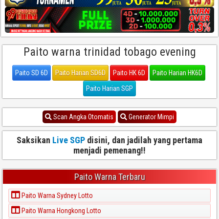
Paito warna trinidad tobago evening
Paito SD 6D
Paito Harian SD6D
Paito HK 6D
Paito Harian HK6D
Paito Harian SGP
Scan Angka Otomatis
Generator Mimpi
Saksikan
Live SGP
disini, dan jadilah yang pertama
menjadi pemenang!!
Paito Warna Terbaru
Paito Warna Sydney Lotto
Paito Warna Hongkong Lotto