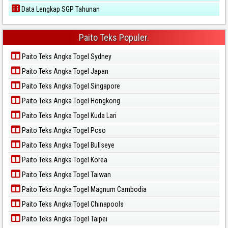
Data Lengkap SGP Tahunan
Paito Teks Populer.
Paito Teks Angka Togel Sydney
Paito Teks Angka Togel Japan
Paito Teks Angka Togel Singapore
Paito Teks Angka Togel Hongkong
Paito Teks Angka Togel Kuda Lari
Paito Teks Angka Togel Pcso
Paito Teks Angka Togel Bullseye
Paito Teks Angka Togel Korea
Paito Teks Angka Togel Taiwan
Paito Teks Angka Togel Magnum Cambodia
Paito Teks Angka Togel Chinapools
Paito Teks Angka Togel Taipei