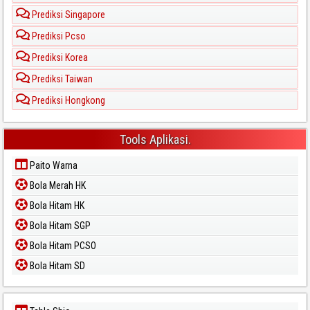
Prediksi Singapore
Prediksi Pcso
Prediksi Korea
Prediksi Taiwan
Prediksi Hongkong
Tools Aplikasi.
Paito Warna
Bola Merah HK
Bola Hitam HK
Bola Hitam SGP
Bola Hitam PCSO
Bola Hitam SD