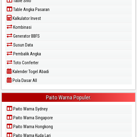
Table Shio
Table Angka Pasaran
Kalkulator Invest
Kombinasi
Generator BBFS
Susun Data
Pembalik Angka
Toto Conferter
Kalender Togel Abadi
Pola Dasar All
Paito Warna Populer.
Paito Warna Sydney
Paito Warna Singapore
Paito Warna Hongkong
Paito Warna Kuda Lari