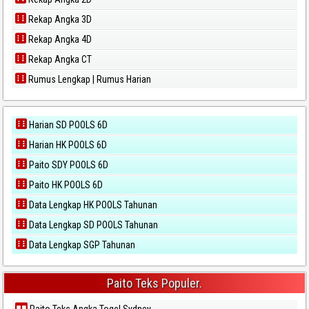
Rekap Angka 3D
Rekap Angka 4D
Rekap Angka CT
Rumus Lengkap | Rumus Harian
Harian SD POOLS 6D
Harian HK POOLS 6D
Paito SDY POOLS 6D
Paito HK POOLS 6D
Data Lengkap HK POOLS Tahunan
Data Lengkap SD POOLS Tahunan
Data Lengkap SGP Tahunan
Paito Teks Populer.
Paito Teks Angka Togel Sydney