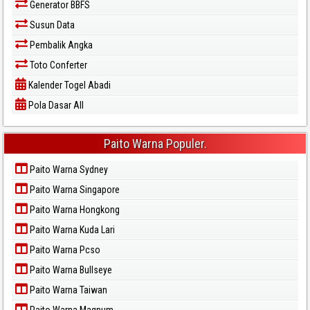
Generator BBFS
Susun Data
Pembalik Angka
Toto Conferter
Kalender Togel Abadi
Pola Dasar All
Paito Warna Populer.
Paito Warna Sydney
Paito Warna Singapore
Paito Warna Hongkong
Paito Warna Kuda Lari
Paito Warna Pcso
Paito Warna Bullseye
Paito Warna Taiwan
Paito Warna Magnum