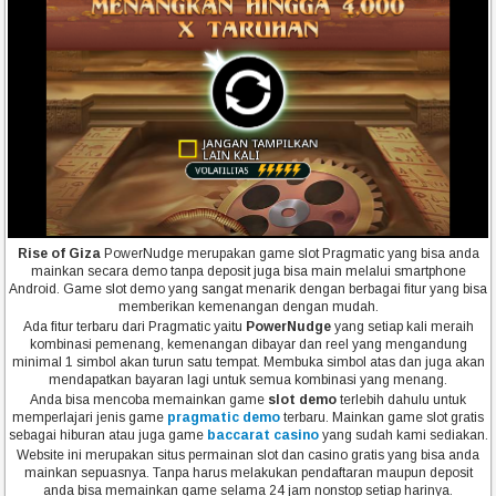
Rise of Giza
PowerNudge merupakan game slot Pragmatic yang bisa anda
mainkan secara demo tanpa deposit juga bisa main melalui smartphone
Android. Game slot demo yang sangat menarik dengan berbagai fitur yang bisa
memberikan kemenangan dengan mudah.
Ada fitur terbaru dari Pragmatic yaitu
PowerNudge
yang setiap kali meraih
kombinasi pemenang, kemenangan dibayar dan reel yang mengandung
minimal 1 simbol akan turun satu tempat. Membuka simbol atas dan juga akan
mendapatkan bayaran lagi untuk semua kombinasi yang menang.
Anda bisa mencoba memainkan game
slot demo
terlebih dahulu untuk
memperlajari jenis game
pragmatic demo
terbaru. Mainkan game slot gratis
sebagai hiburan atau juga game
baccarat casino
yang sudah kami sediakan.
Website ini merupakan situs permainan slot dan casino gratis yang bisa anda
mainkan sepuasnya. Tanpa harus melakukan pendaftaran maupun deposit
anda bisa memainkan game selama 24 jam nonstop setiap harinya.