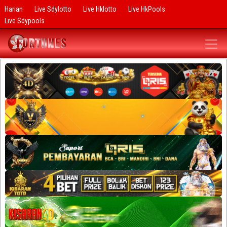
Harian
Live Sdylotto
Live Hklotto
Live HkPools
Live Sdypools