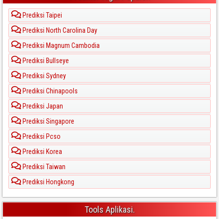
Prediksi Taipei
Prediksi North Carolina Day
Prediksi Magnum Cambodia
Prediksi Bullseye
Prediksi Sydney
Prediksi Chinapools
Prediksi Japan
Prediksi Singapore
Prediksi Pcso
Prediksi Korea
Prediksi Taiwan
Prediksi Hongkong
Tools Aplikasi.