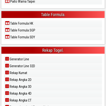
Paito Warna Taipei
Table Formula.
Table Formula HK
Table Formula SGP
Table Formula SDY
Rekap Togel.
Generator Line
Generator Line 32D
Rekap Kumat
Rekap Angka 2D
Rekap Angka 3D
Rekap Angka 4D
Rekap Angka CT