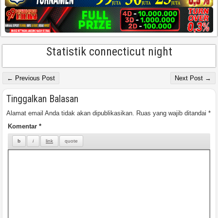
Statistik connecticut night
← Previous Post
Next Post →
Tinggalkan Balasan
Alamat email Anda tidak akan dipublikasikan.
Ruas yang wajib ditandai
*
Komentar
*