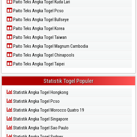
Paito Teks Angka Togel Kuda Lari
Paito Teks Angka Togel Pcso
Paito Teks Angka Togel Bullseye
Paito Teks Angka Togel Korea
Paito Teks Angka Togel Taiwan
Paito Teks Angka Togel Magnum Cambodia
Paito Teks Angka Togel Chinapools
Paito Teks Angka Togel Taipei
Statistik Togel Populer
Statistik Angka Togel Hongkong
Statistik Angka Togel Pcso
Statistik Angka Togel Morocco Quatro 19
Statistik Angka Togel Singapore
Statistik Angka Togel Sao Paulo
Statistik Angka Togel Sydney