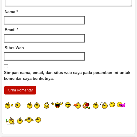
Nama
*
Email
*
Situs Web
Simpan nama, email, dan situs web saya pada peramban ini untuk
komentar saya berikutnya.