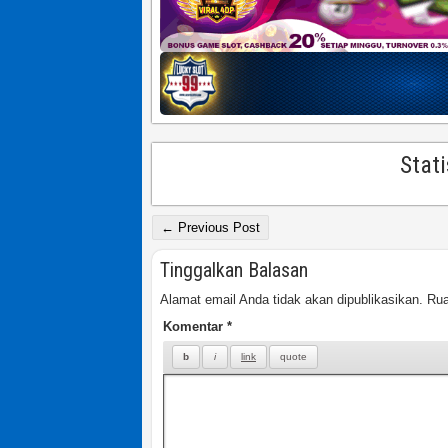
Stati
← Previous Post
Tinggalkan Balasan
Alamat email Anda tidak akan dipublikasikan.
Rua
Komentar
*