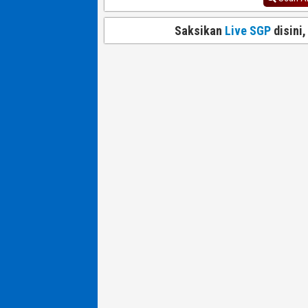
Saksikan
Live SGP
disini,