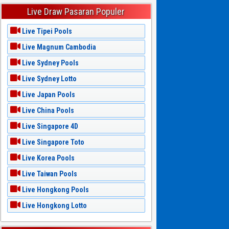
Live Draw Pasaran Populer
Live Tipei Pools
Live Magnum Cambodia
Live Sydney Pools
Live Sydney Lotto
Live Japan Pools
Live China Pools
Live Singapore 4D
Live Singapore Toto
Live Korea Pools
Live Taiwan Pools
Live Hongkong Pools
Live Hongkong Lotto