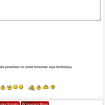
da peramban ini untuk komentar saya berikutnya.
ngka Otomatis
Generator Mimpi