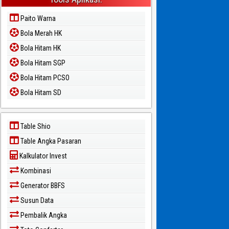
Paito Warna
Bola Merah HK
Bola Hitam HK
Bola Hitam SGP
Bola Hitam PCSO
Bola Hitam SD
Table Shio
Table Angka Pasaran
Kalkulator Invest
Kombinasi
Generator BBFS
Susun Data
Pembalik Angka