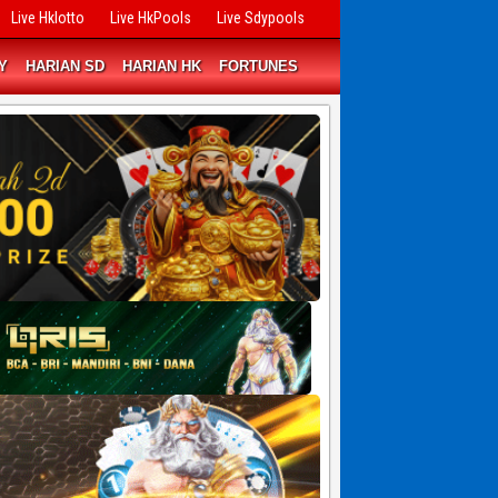
Live Hklotto
Live HkPools
Live Sdypools
Y
HARIAN SD
HARIAN HK
FORTUNES