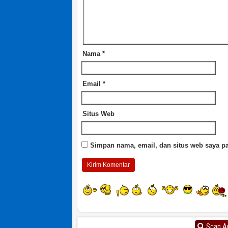
Nama
*
Email
*
Situs Web
Simpan nama, email, dan situs web saya pa
Scan A