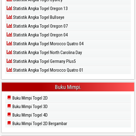
Statistik Angka Togel Oregon 13
Statistik Angka Togel Bullseye
Statistik Angka Togel Oregon 07
Statistik Angka Togel Oregon 04
Statistik Angka Togel Morocco Quatro 04
Statistik Angka Togel North Carolina Day
Statistik Angka Togel Germany Plus5
Statistik Angka Togel Morocco Quatro 01
Buku Mimpi.
Buku Mimpi Togel 2D
Buku Mimpi Togel 3D
Buku Mimpi Togel 4D
Buku Mimpi Togel 2D Bergambar