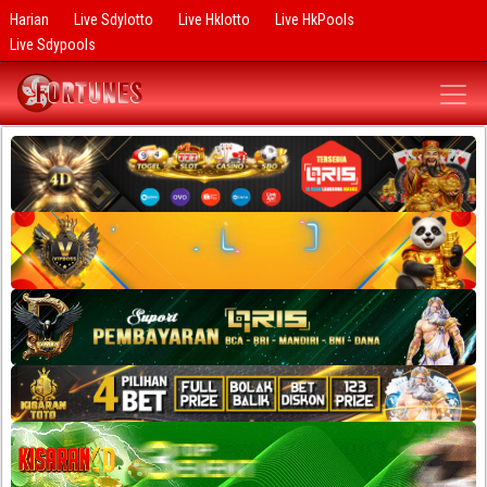
Harian
Live Sdylotto
Live Hklotto
Live HkPools
Live Sdypools