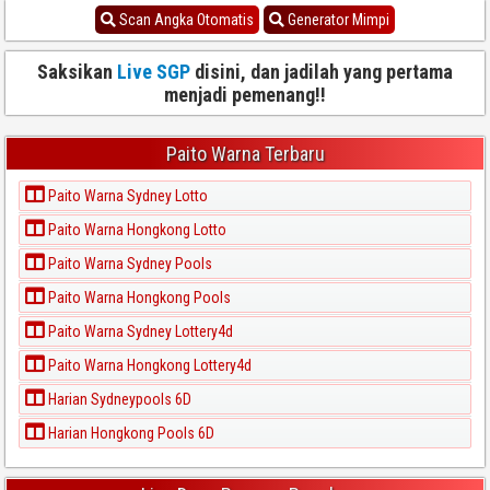
Scan Angka Otomatis
Generator Mimpi
Saksikan
Live SGP
disini, dan jadilah yang pertama
menjadi pemenang!!
Paito Warna Terbaru
Paito Warna Sydney Lotto
Paito Warna Hongkong Lotto
Paito Warna Sydney Pools
Paito Warna Hongkong Pools
Paito Warna Sydney Lottery4d
Paito Warna Hongkong Lottery4d
Harian Sydneypools 6D
Harian Hongkong Pools 6D