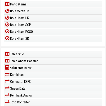
Paito Warna
Bola Merah HK
Bola Hitam HK
Bola Hitam SGP
Bola Hitam PCSO
Bola Hitam SD
Table Shio
Table Angka Pasaran
Kalkulator Invest
Kombinasi
Generator BBFS
Susun Data
Pembalik Angka
Toto Conferter