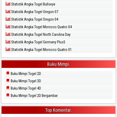
Statistik Angka Togel Bullseye
Statistik Angka Togel Oregon 07
Statistik Angka Togel Oregon 04
Statistik Angka Togel Morocco Quatro 04
Statistik Angka Togel North Carolina Day
Statistik Angka Togel Germany Plus5
Statistik Angka Togel Morocco Quatro 01
Buku Mimpi.
Buku Mimpi Togel 2D
Buku Mimpi Togel 3D
Buku Mimpi Togel 4D
Buku Mimpi Togel 2D Bergambar
Top Komentar.