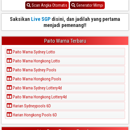
Scan Angka Otomatis
Generator Mimpi
Saksikan
Live SGP
disini, dan jadilah yang pertama
menjadi pemenang!!
Paito Warna Terbaru
Paito Warna Sydney Lotto
Paito Warna Hongkong Lotto
Paito Warna Sydney Pools
Paito Warna Hongkong Pools
Paito Warna Sydney Lottery4d
Paito Warna Hongkong Lottery4d
Harian Sydneypools 6D
Harian Hongkong Pools 6D