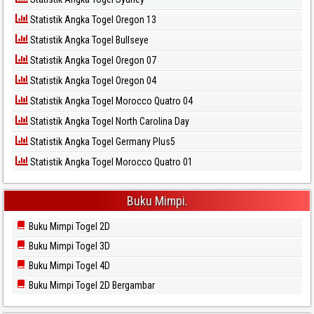
Statistik Angka Togel Oregon 13
Statistik Angka Togel Bullseye
Statistik Angka Togel Oregon 07
Statistik Angka Togel Oregon 04
Statistik Angka Togel Morocco Quatro 04
Statistik Angka Togel North Carolina Day
Statistik Angka Togel Germany Plus5
Statistik Angka Togel Morocco Quatro 01
Buku Mimpi.
Buku Mimpi Togel 2D
Buku Mimpi Togel 3D
Buku Mimpi Togel 4D
Buku Mimpi Togel 2D Bergambar