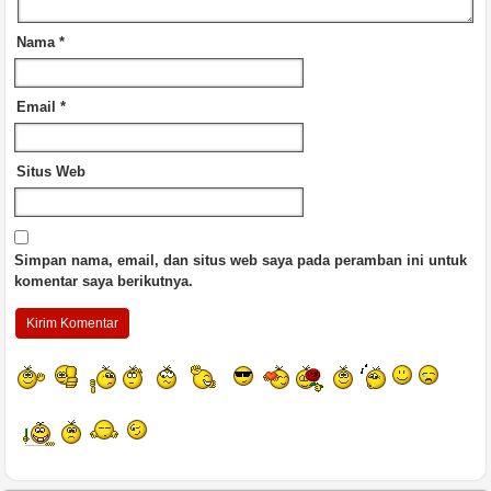
Nama
*
Email
*
Situs Web
Simpan nama, email, dan situs web saya pada peramban ini untuk
komentar saya berikutnya.