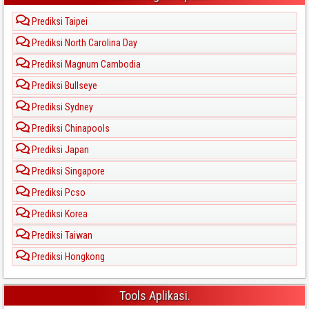
Prediksi Taipei
Prediksi North Carolina Day
Prediksi Magnum Cambodia
Prediksi Bullseye
Prediksi Sydney
Prediksi Chinapools
Prediksi Japan
Prediksi Singapore
Prediksi Pcso
Prediksi Korea
Prediksi Taiwan
Prediksi Hongkong
Tools Aplikasi.