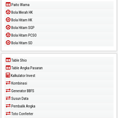
Paito Warna
Bola Merah HK
Bola Hitam HK
Bola Hitam SGP
Bola Hitam PCSO
Bola Hitam SD
Table Shio
Table Angka Pasaran
Kalkulator Invest
Kombinasi
Generator BBFS
Susun Data
Pembalik Angka
Toto Conferter