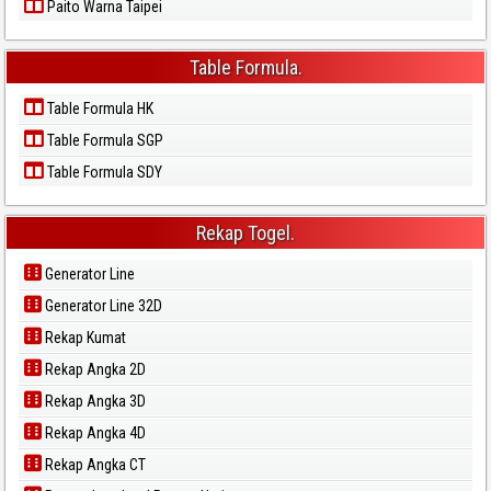
Paito Warna Taipei
Table Formula.
Table Formula HK
Table Formula SGP
Table Formula SDY
Rekap Togel.
Generator Line
Generator Line 32D
Rekap Kumat
Rekap Angka 2D
Rekap Angka 3D
Rekap Angka 4D
Rekap Angka CT