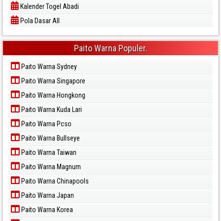
Kalender Togel Abadi
Pola Dasar All
Paito Warna Populer.
Paito Warna Sydney
Paito Warna Singapore
Paito Warna Hongkong
Paito Warna Kuda Lari
Paito Warna Pcso
Paito Warna Bullseye
Paito Warna Taiwan
Paito Warna Magnum
Paito Warna Chinapools
Paito Warna Japan
Paito Warna Korea