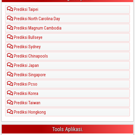
Prediksi Taipei
Prediksi North Carolina Day
Prediksi Magnum Cambodia
Prediksi Bullseye
Prediksi Sydney
Prediksi Chinapools
Prediksi Japan
Prediksi Singapore
Prediksi Pcso
Prediksi Korea
Prediksi Taiwan
Prediksi Hongkong
Tools Aplikasi.