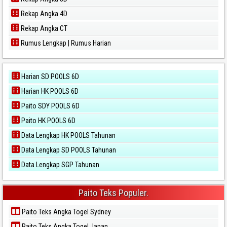
Rekap Angka 4D
Rekap Angka CT
Rumus Lengkap | Rumus Harian
Harian SD POOLS 6D
Harian HK POOLS 6D
Paito SDY POOLS 6D
Paito HK POOLS 6D
Data Lengkap HK POOLS Tahunan
Data Lengkap SD POOLS Tahunan
Data Lengkap SGP Tahunan
Paito Teks Populer.
Paito Teks Angka Togel Sydney
Paito Teks Angka Togel Japan