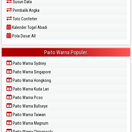
Susun Data
Pembalik Angka
Toto Conferter
Kalender Togel Abadi
Pola Dasar All
Paito Warna Populer.
Paito Warna Sydney
Paito Warna Singapore
Paito Warna Hongkong
Paito Warna Kuda Lari
Paito Warna Pcso
Paito Warna Bullseye
Paito Warna Taiwan
Paito Warna Magnum
Paito Warna Chinapools