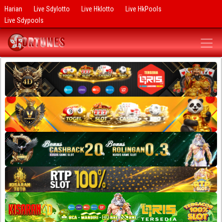
Harian
Live Sdylotto
Live Hklotto
Live HkPools
Live Sdypools