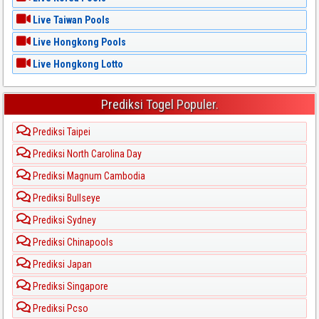
Live Taiwan Pools
Live Hongkong Pools
Live Hongkong Lotto
Prediksi Togel Populer.
Prediksi Taipei
Prediksi North Carolina Day
Prediksi Magnum Cambodia
Prediksi Bullseye
Prediksi Sydney
Prediksi Chinapools
Prediksi Japan
Prediksi Singapore
Prediksi Pcso