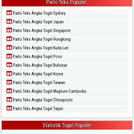
Paito Teks Populer.
Paito Teks Angka Togel Sydney
Paito Teks Angka Togel Japan
Paito Teks Angka Togel Singapore
Paito Teks Angka Togel Hongkong
Paito Teks Angka Togel Kuda Lari
Paito Teks Angka Togel Pcso
Paito Teks Angka Togel Bullseye
Paito Teks Angka Togel Korea
Paito Teks Angka Togel Taiwan
Paito Teks Angka Togel Magnum Cambodia
Paito Teks Angka Togel Chinapools
Paito Teks Angka Togel Taipei
Statistik Togel Populer