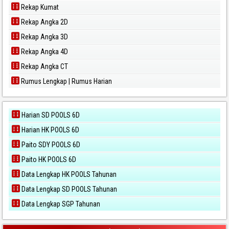
Rekap Kumat
Rekap Angka 2D
Rekap Angka 3D
Rekap Angka 4D
Rekap Angka CT
Rumus Lengkap | Rumus Harian
Harian SD POOLS 6D
Harian HK POOLS 6D
Paito SDY POOLS 6D
Paito HK POOLS 6D
Data Lengkap HK POOLS Tahunan
Data Lengkap SD POOLS Tahunan
Data Lengkap SGP Tahunan