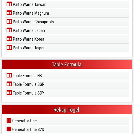
Paito Warna Taiwan
Paito Warna Magnum
Paito Warna Chinapools
Paito Warna Japan
Paito Warna Korea
Paito Warna Taipei
Table Formula.
Table Formula HK
Table Formula SGP
Table Formula SDY
Rekap Togel.
Generator Line
Generator Line 32D