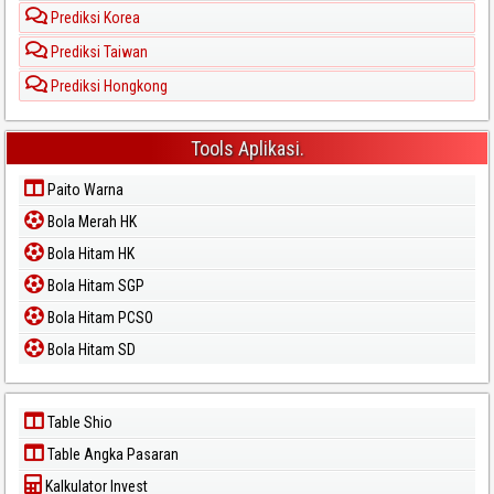
Prediksi Korea
Prediksi Taiwan
Prediksi Hongkong
Tools Aplikasi.
Paito Warna
Bola Merah HK
Bola Hitam HK
Bola Hitam SGP
Bola Hitam PCSO
Bola Hitam SD
Table Shio
Table Angka Pasaran
Kalkulator Invest