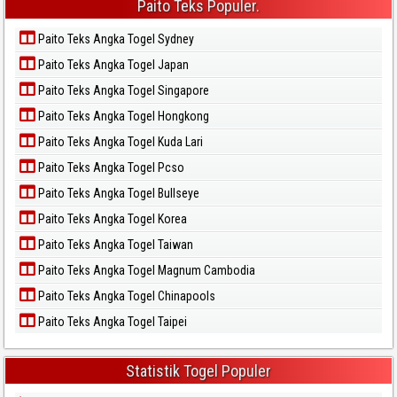
Paito Teks Populer.
Paito Teks Angka Togel Sydney
Paito Teks Angka Togel Japan
Paito Teks Angka Togel Singapore
Paito Teks Angka Togel Hongkong
Paito Teks Angka Togel Kuda Lari
Paito Teks Angka Togel Pcso
Paito Teks Angka Togel Bullseye
Paito Teks Angka Togel Korea
Paito Teks Angka Togel Taiwan
Paito Teks Angka Togel Magnum Cambodia
Paito Teks Angka Togel Chinapools
Paito Teks Angka Togel Taipei
Statistik Togel Populer