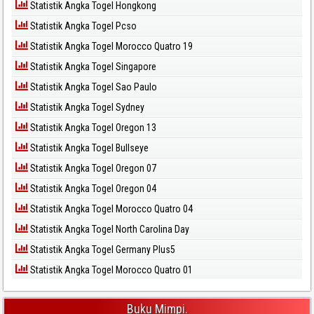
Statistik Angka Togel Hongkong
Statistik Angka Togel Pcso
Statistik Angka Togel Morocco Quatro 19
Statistik Angka Togel Singapore
Statistik Angka Togel Sao Paulo
Statistik Angka Togel Sydney
Statistik Angka Togel Oregon 13
Statistik Angka Togel Bullseye
Statistik Angka Togel Oregon 07
Statistik Angka Togel Oregon 04
Statistik Angka Togel Morocco Quatro 04
Statistik Angka Togel North Carolina Day
Statistik Angka Togel Germany Plus5
Statistik Angka Togel Morocco Quatro 01
Buku Mimpi.