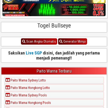
Togel Bullseye
Scan Angka Otomatis
Generator Mimpi
Saksikan
Live SGP
disini, dan jadilah yang pertama
menjadi pemenang!!
Paito Warna Terbaru
Paito Warna Sydney Lotto
Paito Warna Hongkong Lotto
Paito Warna Sydney Pools
Paito Warna Hongkong Pools