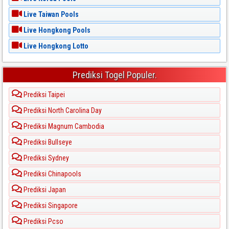
Live Taiwan Pools
Live Hongkong Pools
Live Hongkong Lotto
Prediksi Togel Populer.
Prediksi Taipei
Prediksi North Carolina Day
Prediksi Magnum Cambodia
Prediksi Bullseye
Prediksi Sydney
Prediksi Chinapools
Prediksi Japan
Prediksi Singapore
Prediksi Pcso