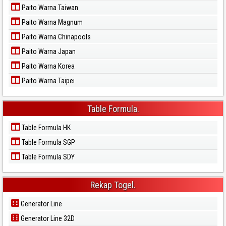
Paito Warna Taiwan
Paito Warna Magnum
Paito Warna Chinapools
Paito Warna Japan
Paito Warna Korea
Paito Warna Taipei
Table Formula.
Table Formula HK
Table Formula SGP
Table Formula SDY
Rekap Togel.
Generator Line
Generator Line 32D