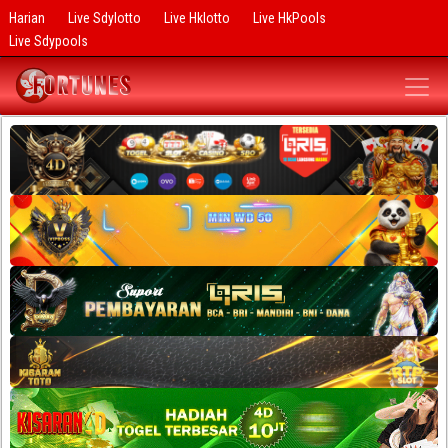
Harian
Live Sdylotto
Live Hklotto
Live HkPools
Live Sdypools