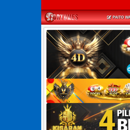
PAITO W