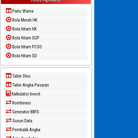
Paito Warna
Bola Merah HK
Bola Hitam HK
Bola Hitam SGP
Bola Hitam PCSO
Bola Hitam SD
Table Shio
Table Angka Pasaran
Kalkulator Invest
Kombinasi
Generator BBFS
Susun Data
Pembalik Angka