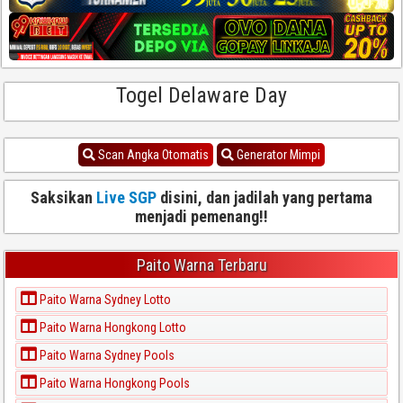
Togel Delaware Day
Scan Angka Otomatis
Generator Mimpi
Saksikan
Live SGP
disini, dan jadilah yang pertama
menjadi pemenang!!
Paito Warna Terbaru
Paito Warna Sydney Lotto
Paito Warna Hongkong Lotto
Paito Warna Sydney Pools
Paito Warna Hongkong Pools