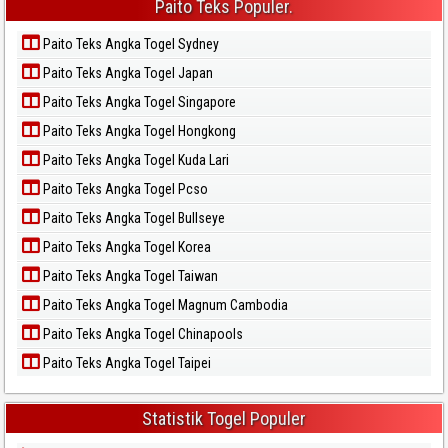
Paito Teks Populer.
Paito Teks Angka Togel Sydney
Paito Teks Angka Togel Japan
Paito Teks Angka Togel Singapore
Paito Teks Angka Togel Hongkong
Paito Teks Angka Togel Kuda Lari
Paito Teks Angka Togel Pcso
Paito Teks Angka Togel Bullseye
Paito Teks Angka Togel Korea
Paito Teks Angka Togel Taiwan
Paito Teks Angka Togel Magnum Cambodia
Paito Teks Angka Togel Chinapools
Paito Teks Angka Togel Taipei
Statistik Togel Populer