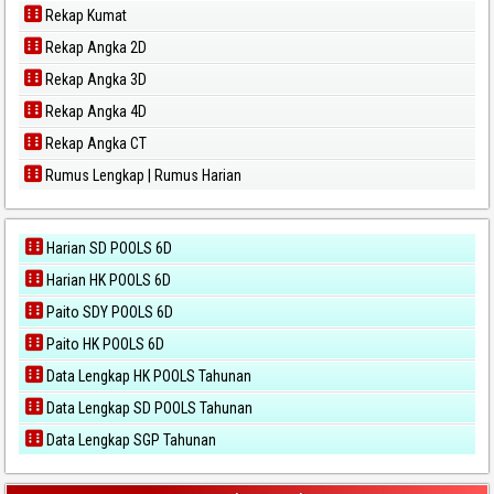
Rekap Kumat
Rekap Angka 2D
Rekap Angka 3D
Rekap Angka 4D
Rekap Angka CT
Rumus Lengkap | Rumus Harian
Harian SD POOLS 6D
Harian HK POOLS 6D
Paito SDY POOLS 6D
Paito HK POOLS 6D
Data Lengkap HK POOLS Tahunan
Data Lengkap SD POOLS Tahunan
Data Lengkap SGP Tahunan