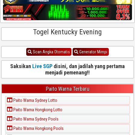
Togel Kentucky Evening
Scan Angka Otomatis
Generator Mimpi
Saksikan
Live SGP
disini, dan jadilah yang pertama
menjadi pemenang!!
Paito Warna Terbaru
Paito Warna Sydney Lotto
Paito Warna Hongkong Lotto
Paito Warna Sydney Pools
Paito Warna Hongkong Pools