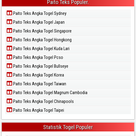
Paito Teks Populer.
Paito Teks Angka Togel Sydney
Paito Teks Angka Togel Japan
Paito Teks Angka Togel Singapore
Paito Teks Angka Togel Hongkong
Paito Teks Angka Togel Kuda Lari
Paito Teks Angka Togel Pcso
Paito Teks Angka Togel Bullseye
Paito Teks Angka Togel Korea
Paito Teks Angka Togel Taiwan
Paito Teks Angka Togel Magnum Cambodia
Paito Teks Angka Togel Chinapools
Paito Teks Angka Togel Taipei
Statistik Togel Populer