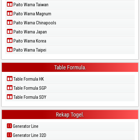
Paito Warna Taiwan
Paito Warna Magnum
Paito Warna Chinapools
Paito Warna Japan
Paito Warna Korea
Paito Warna Taipei
Table Formula.
Table Formula HK
Table Formula SGP
Table Formula SDY
Rekap Togel.
Generator Line
Generator Line 32D