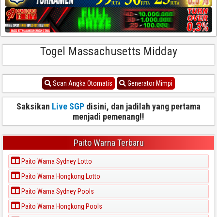
Togel Massachusetts Midday
Scan Angka Otomatis
Generator Mimpi
Saksikan
Live SGP
disini, dan jadilah yang pertama
menjadi pemenang!!
Paito Warna Terbaru
Paito Warna Sydney Lotto
Paito Warna Hongkong Lotto
Paito Warna Sydney Pools
Paito Warna Hongkong Pools