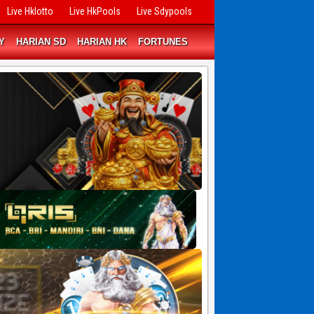
Live Hklotto
Live HkPools
Live Sdypools
Y
HARIAN SD
HARIAN HK
FORTUNES