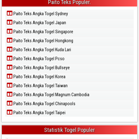
Paito Teks Populer.
Paito Teks Angka Togel Sydney
Paito Teks Angka Togel Japan
Paito Teks Angka Togel Singapore
Paito Teks Angka Togel Hongkong
Paito Teks Angka Togel Kuda Lari
Paito Teks Angka Togel Pcso
Paito Teks Angka Togel Bullseye
Paito Teks Angka Togel Korea
Paito Teks Angka Togel Taiwan
Paito Teks Angka Togel Magnum Cambodia
Paito Teks Angka Togel Chinapools
Paito Teks Angka Togel Taipei
Statistik Togel Populer