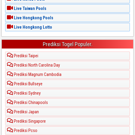
Live Taiwan Pools
Live Hongkong Pools
Live Hongkong Lotto
Prediksi Togel Populer.
Prediksi Taipei
Prediksi North Carolina Day
Prediksi Magnum Cambodia
Prediksi Bullseye
Prediksi Sydney
Prediksi Chinapools
Prediksi Japan
Prediksi Singapore
Prediksi Pcso