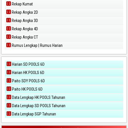
Rekap Kumat
Rekap Angka 2D
Rekap Angka 3D
Rekap Angka 4D
Rekap Angka CT
Rumus Lengkap | Rumus Harian
Harian SD POOLS 6D
Harian HK POOLS 6D
Paito SDY POOLS 6D
Paito HK POOLS 6D
Data Lengkap HK POOLS Tahunan
Data Lengkap SD POOLS Tahunan
Data Lengkap SGP Tahunan