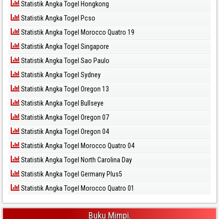
Statistik Angka Togel Hongkong
Statistik Angka Togel Pcso
Statistik Angka Togel Morocco Quatro 19
Statistik Angka Togel Singapore
Statistik Angka Togel Sao Paulo
Statistik Angka Togel Sydney
Statistik Angka Togel Oregon 13
Statistik Angka Togel Bullseye
Statistik Angka Togel Oregon 07
Statistik Angka Togel Oregon 04
Statistik Angka Togel Morocco Quatro 04
Statistik Angka Togel North Carolina Day
Statistik Angka Togel Germany Plus5
Statistik Angka Togel Morocco Quatro 01
Buku Mimpi.