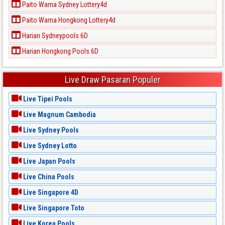
Paito Warna Sydney Lottery4d
Paito Warna Hongkong Lottery4d
Harian Sydneypools 6D
Harian Hongkong Pools 6D
Live Draw Pasaran Populer
Live Tipei Pools
Live Magnum Cambodia
Live Sydney Pools
Live Sydney Lotto
Live Japan Pools
Live China Pools
Live Singapore 4D
Live Singapore Toto
Live Korea Pools