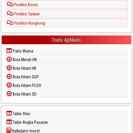
Prediksi Korea
Prediksi Taiwan
Prediksi Hongkong
Tools Aplikasi.
Paito Warna
Bola Merah HK
Bola Hitam HK
Bola Hitam SGP
Bola Hitam PCSO
Bola Hitam SD
Table Shio
Table Angka Pasaran
Kalkulator Invest