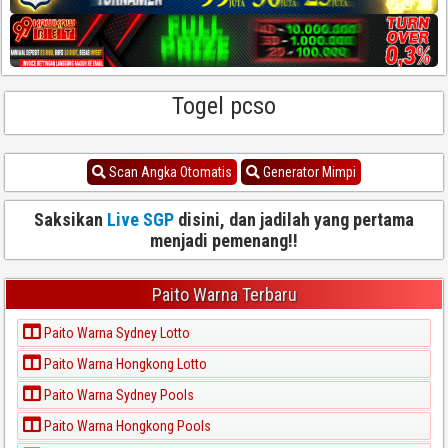
Togel pcso
Scan Angka Otomatis
Generator Mimpi
Saksikan
Live SGP
disini, dan jadilah yang pertama
menjadi pemenang!!
Paito Warna Terbaru
Paito Warna Sydney Lotto
Paito Warna Hongkong Lotto
Paito Warna Sydney Pools
Paito Warna Hongkong Pools