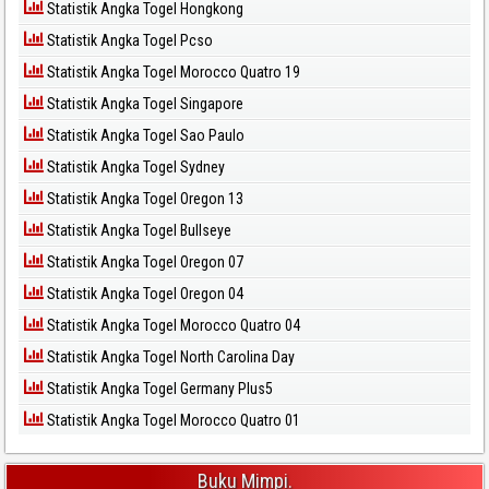
Statistik Angka Togel Hongkong
Statistik Angka Togel Pcso
Statistik Angka Togel Morocco Quatro 19
Statistik Angka Togel Singapore
Statistik Angka Togel Sao Paulo
Statistik Angka Togel Sydney
Statistik Angka Togel Oregon 13
Statistik Angka Togel Bullseye
Statistik Angka Togel Oregon 07
Statistik Angka Togel Oregon 04
Statistik Angka Togel Morocco Quatro 04
Statistik Angka Togel North Carolina Day
Statistik Angka Togel Germany Plus5
Statistik Angka Togel Morocco Quatro 01
Buku Mimpi.