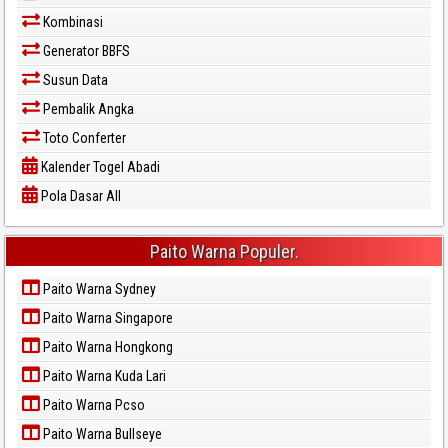
Kombinasi
Generator BBFS
Susun Data
Pembalik Angka
Toto Conferter
Kalender Togel Abadi
Pola Dasar All
Paito Warna Populer.
Paito Warna Sydney
Paito Warna Singapore
Paito Warna Hongkong
Paito Warna Kuda Lari
Paito Warna Pcso
Paito Warna Bullseye