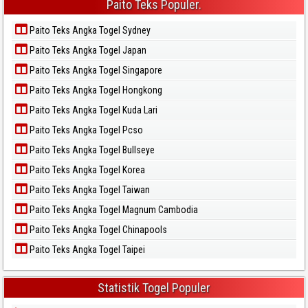
Paito Teks Populer.
Paito Teks Angka Togel Sydney
Paito Teks Angka Togel Japan
Paito Teks Angka Togel Singapore
Paito Teks Angka Togel Hongkong
Paito Teks Angka Togel Kuda Lari
Paito Teks Angka Togel Pcso
Paito Teks Angka Togel Bullseye
Paito Teks Angka Togel Korea
Paito Teks Angka Togel Taiwan
Paito Teks Angka Togel Magnum Cambodia
Paito Teks Angka Togel Chinapools
Paito Teks Angka Togel Taipei
Statistik Togel Populer