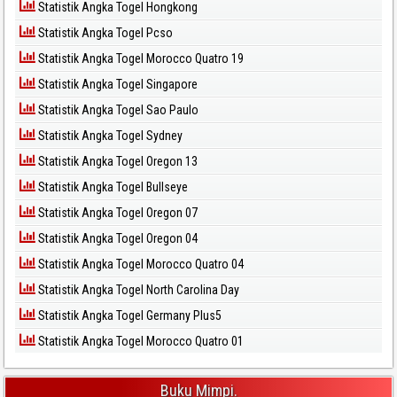
Statistik Angka Togel Hongkong
Statistik Angka Togel Pcso
Statistik Angka Togel Morocco Quatro 19
Statistik Angka Togel Singapore
Statistik Angka Togel Sao Paulo
Statistik Angka Togel Sydney
Statistik Angka Togel Oregon 13
Statistik Angka Togel Bullseye
Statistik Angka Togel Oregon 07
Statistik Angka Togel Oregon 04
Statistik Angka Togel Morocco Quatro 04
Statistik Angka Togel North Carolina Day
Statistik Angka Togel Germany Plus5
Statistik Angka Togel Morocco Quatro 01
Buku Mimpi.