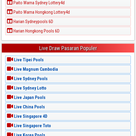
Paito Warna Sydney Lottery4d
Paito Warna Hongkong Lottery4d
Harian Sydneypools 6D
Harian Hongkong Pools 6D
Live Draw Pasaran Populer
Live Tipei Pools
Live Magnum Cambodia
Live Sydney Pools
Live Sydney Lotto
Live Japan Pools
Live China Pools
Live Singapore 4D
Live Singapore Toto
Live Korea Pools